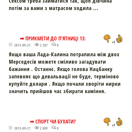
Сексом треба займатися так, щоб дівчина
потім за вами з матрасом ходила ...
➦ ПРИКМЕТИ ДО П'ЯТНИЦІ 13:
+1
2013-09-21
2 287
0
Якщо ваша Лада-Калина потрапила між двох
Мерседесів можете сміливо загадувати
бажання . Останнє. Якщо голова Нацбанку
запевняє що девальвації не буде, терміново
купуйте долари . Якщо почали хворіти нирки
значить прийшов час збирати каміння.
➦ СПОРТ ЧИ БУХАТИ?
+7
2013-09-21
2 009
0