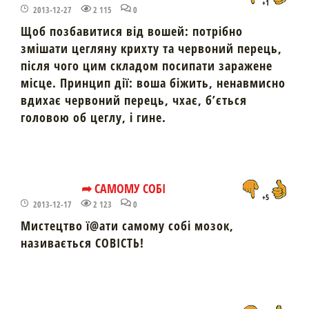
+1
2013-12-27
2 115
0
Щоб позбавитися від вошей: потрібно
змішати цегляну крихту та червоний перець,
після чого цим складом посипати заражене
місце. Принцип дії: воша біжить, ненавмисно
вдихає червоний перець, чхає, б’ється
головою об цеглу, і гине.
➦ САМОМУ СОБІ
+5
2013-12-17
2 123
0
Мистецтво ї@ати самому собі мозок,
називається СОВІСТЬ!