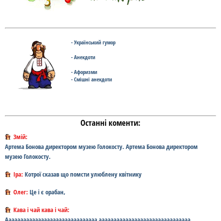
- Український гумор
- Анекдоти
- Афоризми
- Смішні анекдоти
Останні коменти:
Змій:
Артема Бонова директором музею Голокосту. Артема Бонова директором
музею Голокосту.
Іра:
Котрої сказав що помсти улюблену квітнику
Олег:
Це і є орабан,
Кава і чай кава і чай:
Ааааааааааааааааааааааааааааааа ааааааааааааааааааааааааааааааа