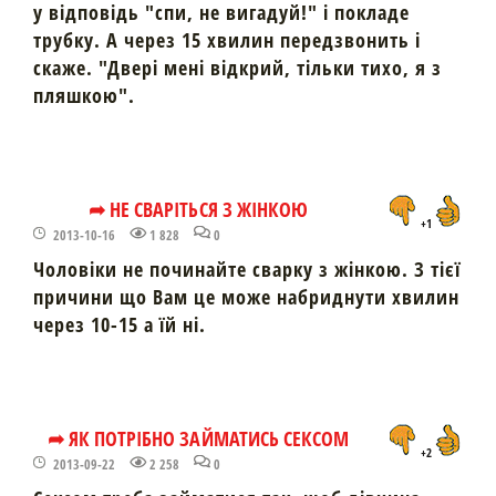
у відповідь "спи, не вигадуй!" і покладе
трубку. А через 15 хвилин передзвонить і
скаже. "Двері мені відкрий, тільки тихо, я з
пляшкою".
➦ НЕ СВАРІТЬСЯ З ЖІНКОЮ
+1
2013-10-16
1 828
0
Чоловіки не починайте сварку з жінкою. З тієї
причини що Вам це може набриднути хвилин
через 10-15 а їй ні.
➦ ЯК ПОТРІБНО ЗАЙМАТИСЬ СЕКСОМ
+2
2013-09-22
2 258
0