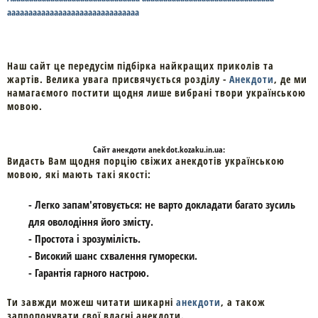
ааааааааааааааааааааааааааааааа
Наш сайт це передусім підбірка найкращих приколів та
жартів. Велика увага присвячується розділу -
Анекдоти
, де ми
намагаємого постити щодня лише вибрані твори українською
мовою.
Cайт
анекдоти
anekdot.kozaku.in.ua:
Видасть Вам щодня порцію свіжих анекдотів українською
мовою, які мають такі якості:
- Легко запам'ятовується: не варто докладати багато зусиль
для оволодіння його змісту.
- Простота і зрозумілість.
- Високий шанс схвалення гуморески.
- Гарантія гарного настрою.
Ти завжди можеш читати шикарні
анекдоти
, а також
запропонувати свої власні анекдоти.