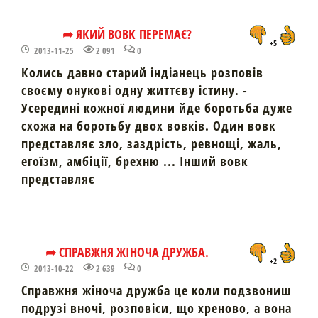
➦ ЯКИЙ ВОВК ПЕРЕМАЄ?
+5
2013-11-25
2 091
0
Колись давно старий індіанець розповів
своєму онукові одну життєву істину. -
Усередині кожної людини йде боротьба дуже
схожа на боротьбу двох вовків. Один вовк
представляє зло, заздрість, ревнощі, жаль,
егоїзм, амбіції, брехню ... Інший вовк
представляє
➦ СПРАВЖНЯ ЖІНОЧА ДРУЖБА.
+2
2013-10-22
2 639
0
Справжня жіноча дружба це коли подзвониш
подрузі вночі, розповіси, що хреново, а вона