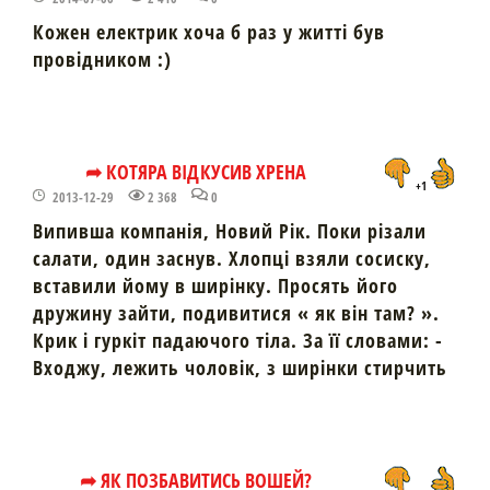
Кожен електрик хоча б раз у житті був
провідником :)
➦ КОТЯРА ВІДКУСИВ ХРЕНА
+1
2013-12-29
2 368
0
Випивша компанія, Новий Рік. Поки різали
салати, один заснув. Хлопці взяли сосиску,
вставили йому в ширінку. Просять його
дружину зайти, подивитися « як він там? ».
Крик і гуркіт падаючого тіла. За її словами: -
Входжу, лежить чоловік, з ширінки стирчить
➦ ЯК ПОЗБАВИТИСЬ ВОШЕЙ?