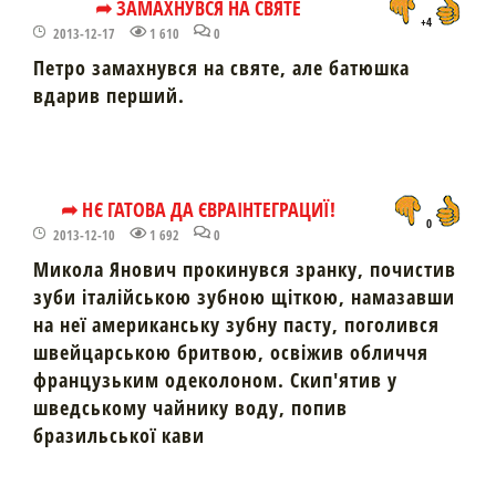
➦ ЗАМАХНУВСЯ НА СВЯТЕ
+4
2013-12-17
1 610
0
Петро замахнувся на святе, але батюшка
вдарив перший.
➦ НЄ ГАТОВА ДА ЄВРАІНТЕГРАЦИЇ!
0
2013-12-10
1 692
0
Микола Янович прокинувся зранку, почистив
зуби італійською зубною щіткою, намазавши
на неї американську зубну пасту, поголився
швейцарською бритвою, освіжив обличчя
французьким одеколоном. Скип'ятив у
шведському чайнику воду, попив
бразильської кави