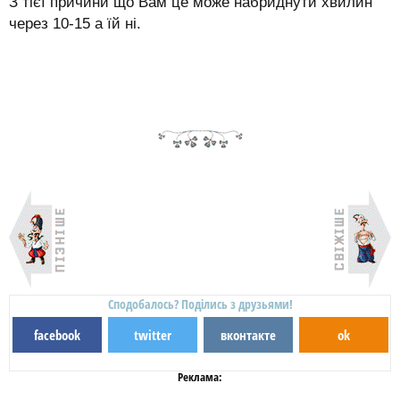
З тієї причини що Вам це може набриднути хвилин
через 10-15 а їй ні.
Сподобалось? Поділись з друзьями!
facebook
twitter
вконтакте
ok
Реклама: