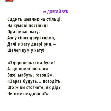
➦ ДОВГИЙ ЗУБ
Сидить шевчик на стільці,
На кумові постільці
Пришиває лату.
Аж у сінях двері скрип,
Далі в хату двері рип,—
Шелеп кум у хату!
«Здоровенькі ви були!
А що ж мої постоли —
Вже, мабуть, готові?».
«Зараз будуть... погодіть,
Що ж ви стогнете, як дід?
Чи вже нездорові?»