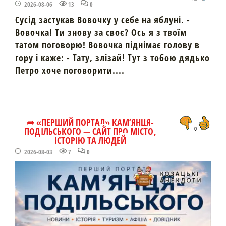
2026-08-06
13
0
Сусід застукав Вовочку у себе на яблуні. -
Вовочка! Ти знову за своє? Ось я з твоїм
татом поговорю! Вовочка піднімає голову в
гору і каже: - Тату, злізай! Тут з тобою дядько
Петро хоче поговорити....
➦ «ПЕРШИЙ ПОРТАЛ» КАМ’ЯНЦЯ-
ПОДІЛЬСЬКОГО — САЙТ ПРО МІСТО,
0
ІСТОРІЮ ТА ЛЮДЕЙ
2026-08-03
7
0