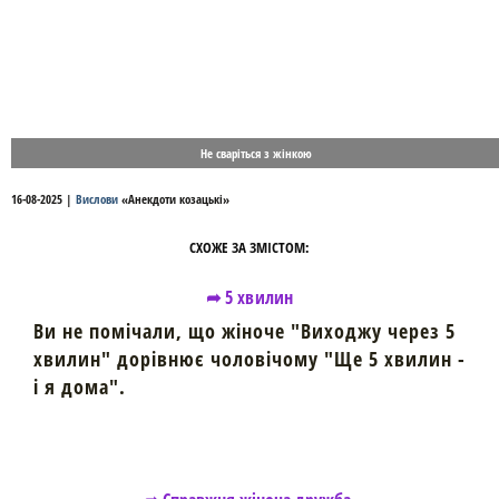
Не сваріться з жінкою
16-08-2025
|
Вислови
«
Анекдоти козацькі
»
СХОЖЕ ЗА ЗМІСТОМ:
➦ 5 хвилин
Ви не помічали, що жіноче "Виходжу через 5
хвилин" дорівнює чоловічому "Ще 5 хвилин -
і я дома".