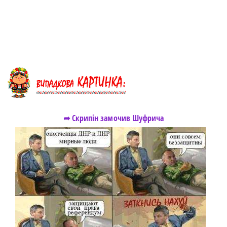
➦ Скрипін замочив Шуфрича