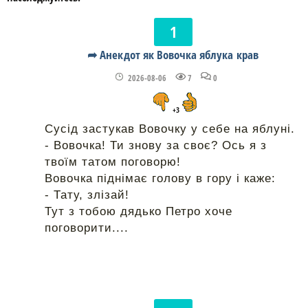
➦ Анекдот як Вовочка яблука крав
2026-08-06
7
0
+3
Сусід застукав Вовочку у себе на яблуні.
- Вовочка! Ти знову за своє? Ось я з
твоїм татом поговорю!
Вовочка піднімає голову в гору і каже:
- Тату, злізай!
Тут з тобою дядько Петро хоче
поговорити....