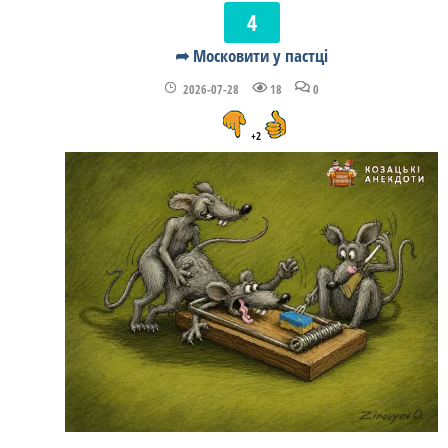
➦ Московити у пастці
2026-07-28
18
0
+2