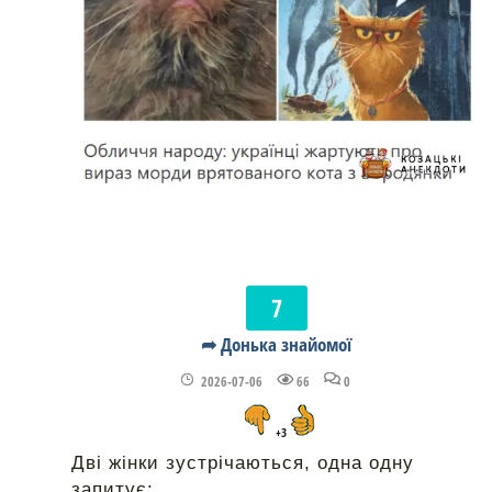
➦ Донька знайомої
2026-07-06
66
0
+3
Дві жінки зустрічаються, одна одну
запитує: