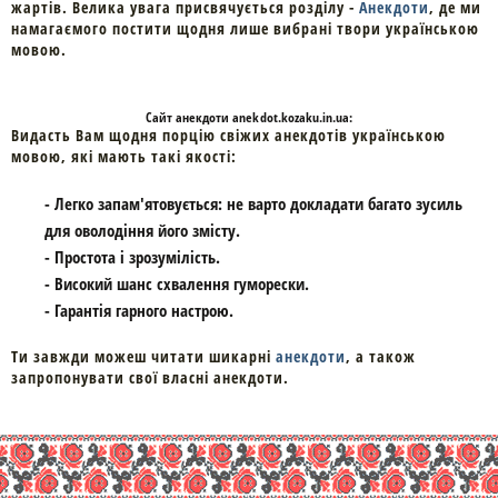
жартів. Велика увага присвячується розділу -
Анекдоти
, де ми
намагаємого постити щодня лише вибрані твори українською
мовою.
Cайт
анекдоти
anekdot.kozaku.in.ua:
Видасть Вам щодня порцію свіжих анекдотів українською
мовою, які мають такі якості:
- Легко запам'ятовується: не варто докладати багато зусиль
для оволодіння його змісту.
- Простота і зрозумілість.
- Високий шанс схвалення гуморески.
- Гарантія гарного настрою.
Ти завжди можеш читати шикарні
анекдоти
, а також
запропонувати свої власні анекдоти.