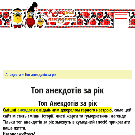
Анекдоти
» Топ анекдотів за рік
Топ анекдотів за рік
Топ Анекдотів за рік
Смішні
анекдоти
є відмінним джерелом гарного настрою
, саме цей
сайт містить смішні історії, чисті жарти та гумористичні легенди
Тільки топ анекдотів за рік зможуть в кумедний спосіб прикрасити
ваше життя.
Насолоджуйтесь!