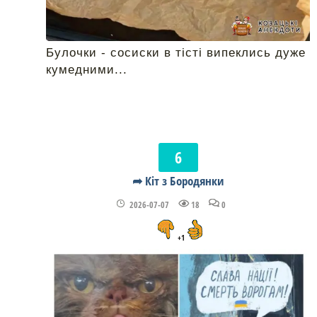
Булочки - сосиски в тісті випеклись дуже
кумедними...
➦ Кіт з Бородянки
2026-07-07
18
0
+1