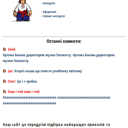
- Анекдоти
- Афоризми
- Смішні анекдоти
Останні коменти:
Змій:
Артема Бонова директором музею Голокосту. Артема Бонова директором
музею Голокосту.
Іра:
Котрої сказав що помсти улюблену квітнику
Олег:
Це і є орабан,
Кава і чай кава і чай:
Ааааааааааааааааааааааааааааааа ааааааааааааааааааааааааааааааа
ааааааааааааааааааааааааааааааа
Наш сайт це передусім підбірка найкращих приколів та