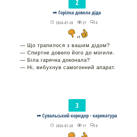
➦ Горілка довела діда
2026-07-28
27
0
+1
— Що трапилося з вашим дідом?
— Спиртне довело його до могили.
— Біла гарячка доконала?
— Ні, вибухнув самогонний апарат.
➦ Сувальський коридор - карикатура
2026-07-28
11
0