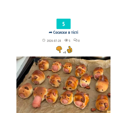
➦ Сосиски в тісті
2026-07-28
5
0
+1