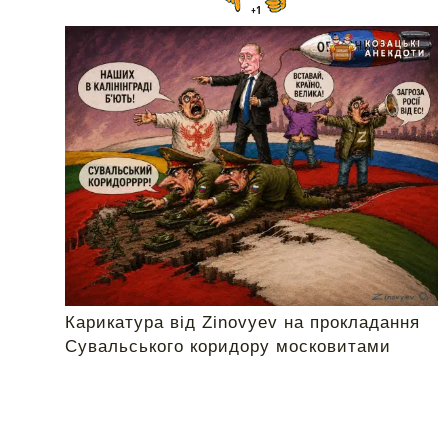
+1
Карикатура від Zinovyev на прокладання
Сувальського коридору московитами