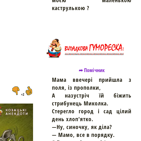
моєю маленькою
каструлькою ?
➦ Помічник
Мама ввечері прийшла з
поля, із прополки,
А назустріч їй біжить
+2
стрибунець Миколка.
Стерегло город і сад цілий
день хлоп'ятко.
—Ну, синочку, як діла?
— Мамо, все в порядку.