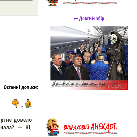
➦ Довгий збір
https://snu.in.ua/
Останні дописи:
+1
ртне довело
нала? — Ні,