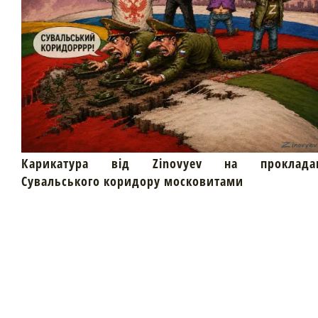
Карикатура від Zinovyev на проклада
Сувальського коридору московитами