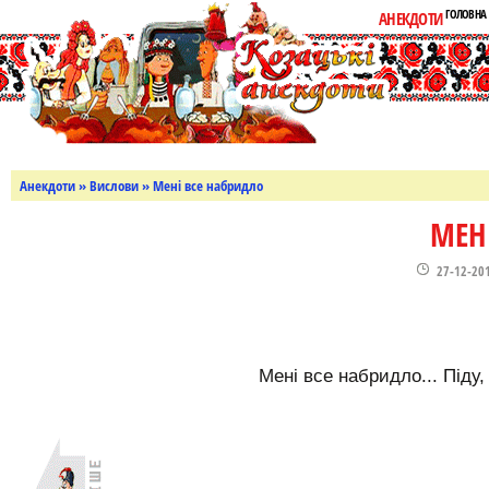
ГОЛОВНА
АНЕКДОТИ
Анекдоти
»
Вислови
» Мені все набридло
МЕН
27-12-20
Мені все набридло... Піду, 