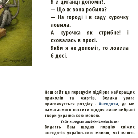
Я й циганці допоміг!.
— Що ж вона робила?
— На городі і в саду курочку
ловила.
А курочка як стрибне! і
сховалась в просі.
Якби я не допоміг, то ловила
б досі.
Наш сайт це передусім підбірка найкращих
приколів та жартів. Велика увага
присвячується розділу -
Анекдоти
, де ми
намагаємого постити щодня лише вибрані
твори українською мовою.
Cайт
анекдоти
anekdot.kozaku.in.ua:
Видасть Вам щодня порцію свіжих
анекдотів українською мовою, які мають