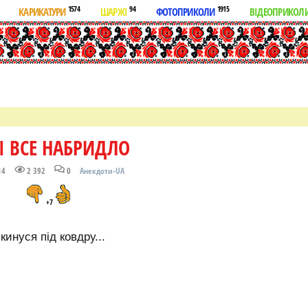
1574
94
1915
КАРИКАТУРИ
ШАРЖІ
ФОТОПРИКОЛИ
ВІДЕОПРИКОЛ
І ВСЕ НАБРИДЛО
14
2 392
0
Анекдоти-UA
+7
кинуся під ковдру...