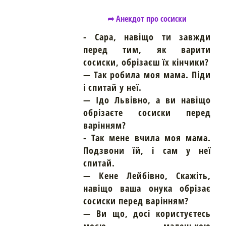
➦ Анекдот про сосиски
- Сара, навіщо ти завжди
перед тим, як варити
сосиски, обрізаєш їх кінчики?
— Так робила моя мама. Піди
і спитай у неї.
— Ідо Львівно, а ви навіщо
обрізаєте сосиски перед
варінням?
- Так мене вчила моя мама.
Подзвони їй, і сам у неї
спитай.
— Кене Лейбівно, Скажіть,
навіщо ваша онука обрізає
сосиски перед варінням?
— Ви що, досі користуєтесь