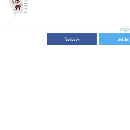
Сподо
facebook
twitter