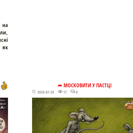
 на
али,
исні
м як
➦ МОСКОВИТИ У ПАСТЦІ
2026-07-28
17
0