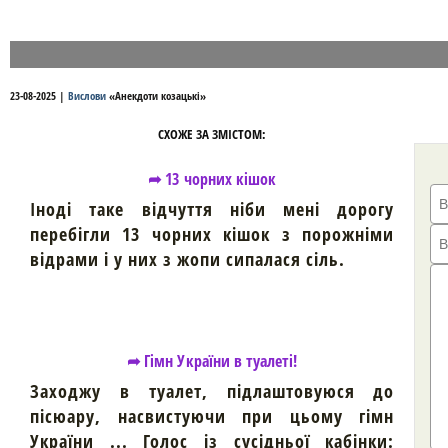
23-08-2025
|
Вислови
«
Анекдоти козацькі
»
СХОЖЕ ЗА ЗМІСТОМ:
➦ 13 чорних кішок
Іноді таке відчуття ніби мені дорогу
перебігли 13 чорних кішок з порожніми
відрами і у них з жопи сипалася сіль.
➦ Гімн України в туалеті!
Заходжу в туалет, підлаштовуюся до
пісюару, насвистуючи при цьому гімн
України ... Голос із сусідньої кабінки: