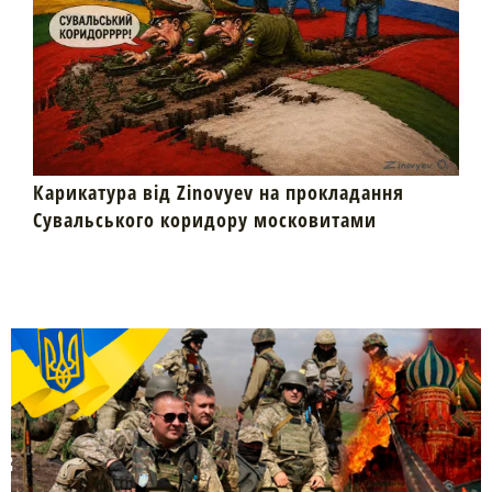
Карикатура від Zinovyev на прокладання
Сувальського коридору московитами