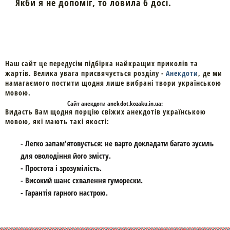
Якби я не допоміг, то ловила б досі.
Наш сайт це передусім підбірка найкращих приколів та
жартів. Велика увага присвячується розділу -
Анекдоти
, де ми
намагаємого постити щодня лише вибрані твори українською
мовою.
Cайт
анекдоти
anekdot.kozaku.in.ua:
Видасть Вам щодня порцію свіжих анекдотів українською
мовою, які мають такі якості:
- Легко запам'ятовується: не варто докладати багато зусиль
для оволодіння його змісту.
- Простота і зрозумілість.
- Високий шанс схвалення гуморески.
- Гарантія гарного настрою.