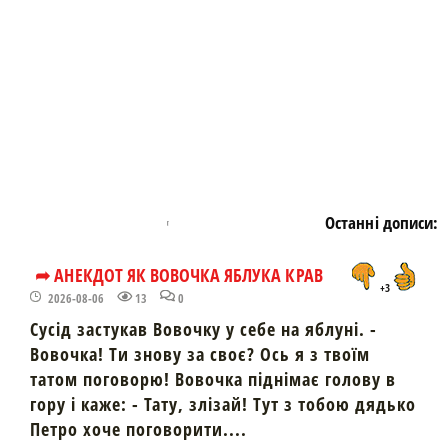
Останні дописи:
➦ АНЕКДОТ ЯК ВОВОЧКА ЯБЛУКА КРАВ
+3
2026-08-06
13
0
Сусід застукав Вовочку у себе на яблуні. -
Вовочка! Ти знову за своє? Ось я з твоїм
татом поговорю! Вовочка піднімає голову в
гору і каже: - Тату, злізай! Тут з тобою дядько
Петро хоче поговорити....