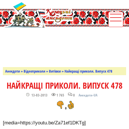
Анекдоти
»
Відеоприколи
»
Витівки
» Найкращі приколи. Випуск 478
НАЙКРАЩІ ПРИКОЛИ. ВИПУСК 478
13-03-2013
1 765
0
Анекдоти-UA
0
[media=https://youtu.be/Za71ef1DKTg]