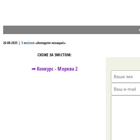
26-08-2025
|
З весілля
«
Анекдоти козацькі
»
СХОЖЕ ЗА ЗМІСТОМ:
➦ Конкурс - Морква 2