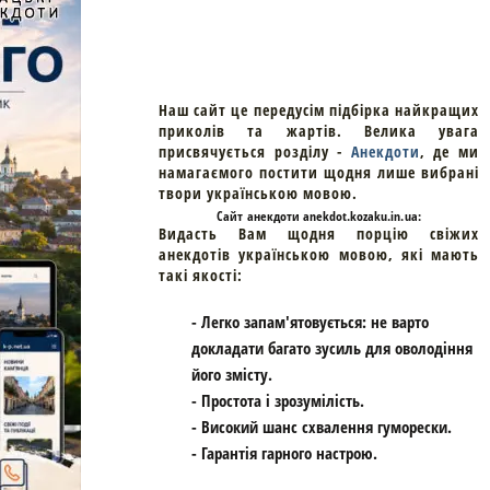
Наш сайт це передусім підбірка найкращих
приколів та жартів. Велика увага
присвячується розділу -
Анекдоти
, де ми
намагаємого постити щодня лише вибрані
твори українською мовою.
Cайт
анекдоти
anekdot.kozaku.in.ua:
Видасть Вам щодня порцію свіжих
анекдотів українською мовою, які мають
такі якості:
- Легко запам'ятовується: не варто
докладати багато зусиль для оволодіння
його змісту.
- Простота і зрозумілість.
- Високий шанс схвалення гуморески.
- Гарантія гарного настрою.