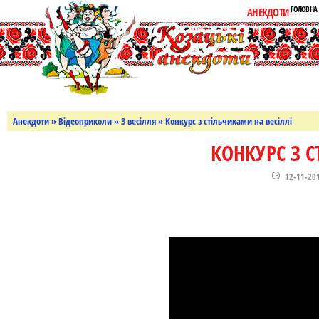
ГОЛОВНА
АНЕКДОТИ
Анекдоти
»
Відеоприколи
»
З весілля
» Конкурс з стільчиками на весіллі
КОНКУРС З С
12-11-20