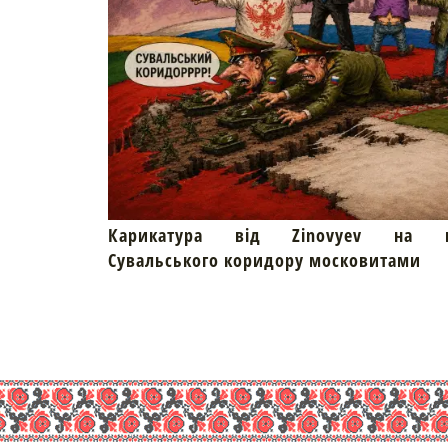
Карикатура від Zinovyev на пр
Сувальського коридору московитами