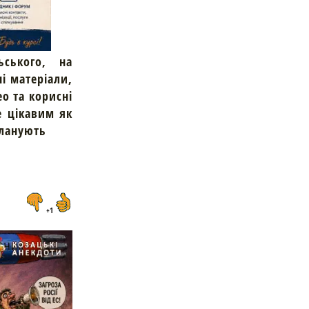
ьського, на
ні матеріали,
ео та корисні
е цікавим як
планують
+1