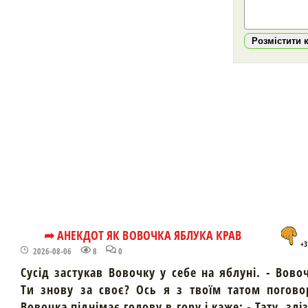
Розмістити 
➦ АНЕКДОТ ЯК ВОВОЧКА ЯБЛУКА КРАВ
+3
2026-08-06
8
0
Сусід застукав Вовочку у себе на яблуні. - Вово
Ти знову за своє? Ось я з твоїм татом погово
Вовочка піднімає голову в гору і каже: - Тату, злі