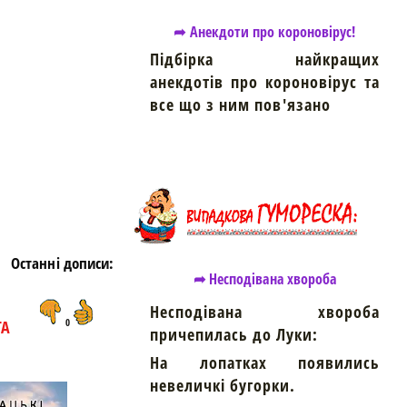
➦ Анекдоти про короновірус!
Підбірка найкращих
анекдотів про короновірус та
https://snu.in.ua/
все що з ним пов'язано
Останні дописи:
➦ Несподівана хвороба
Несподівана хвороба
ТА
0
причепилась до Луки:
На лопатках появились
невеличкі бугорки.