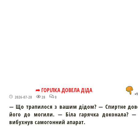
➦ ГОРІЛКА ДОВЕЛА ДІДА
+1
2026-07-28
28
0
— Що трапилося з вашим дідом? — Спиртне дов
його до могили. — Біла гарячка доконала? — 
вибухнув самогонний апарат.