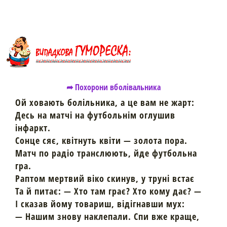
➦ Похорони вболівальника
Ой ховають болільника, а це вам не жарт:
Десь на матчі на футбольнім оглушив
інфаркт.
Сонце сяє, квітнуть квіти — золота пора.
Матч по радіо транслюють, йде футбольна
гра.
Раптом мертвий віко скинув, у труні встає
Та й питає: — Хто там грає? Хто кому дає? —
І сказав йому товариш, відігнавши мух:
— Нашим знову наклепали. Спи вже краще,