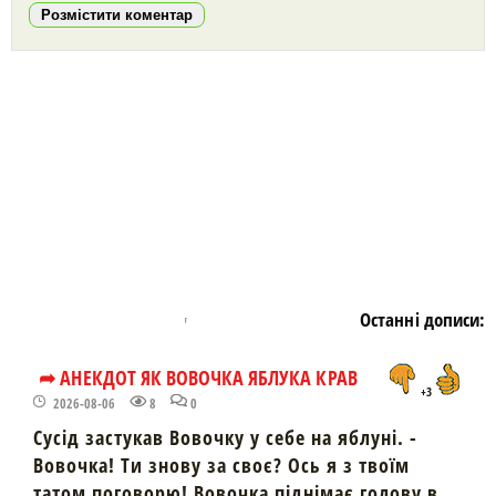
Розмістити коментар
https://snu.in.ua/
Останні дописи:
➦ АНЕКДОТ ЯК ВОВОЧКА ЯБЛУКА КРАВ
+3
2026-08-06
8
0
Сусід застукав Вовочку у себе на яблуні. -
Вовочка! Ти знову за своє? Ось я з твоїм
татом поговорю! Вовочка піднімає голову в