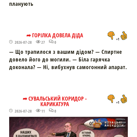
планують
➦ ГОРІЛКА ДОВЕЛА ДІДА
+1
2026-07-28
27
0
— Що трапилося з вашим дідом? — Спиртне
довело його до могили. — Біла гарячка
доконала? — Ні, вибухнув самогонний апарат.
➦ СУВАЛЬСЬКИЙ КОРИДОР -
КАРИКАТУРА
+1
2026-07-28
11
0