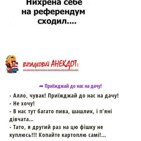
➦ Приїжджай до нас на дачу!
- Алло, чувак! Приїжджай до нас на дачу!
- Не хочу!
- В нас тут багато пива, шашлик, і п’яні
дівчата…
- Тато, я другий раз на цю фішку не
куплюсь!!! Копайте картоплю самі!…