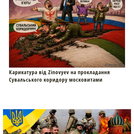
Карикатура від Zinovyev на прокладання
Сувальського коридору московитами