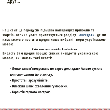
друг…
Наш сайт це передусім підбірка найкращих приколів та
жартів. Велика увага присвячується розділу -
Анекдоти
, де ми
намагаємого постити щодня лише вибрані твори українською
мовою.
Cайт
анекдоти
anekdot.kozaku.in.ua:
Видасть Вам щодня порцію свіжих анекдотів українською
мовою, які мають такі якості:
- Легко запам'ятовується: не варто докладати багато зусиль
для оволодіння його змісту.
- Простота і зрозумілість.
- Високий шанс схвалення гуморески.
- Гарантія гарного настрою.