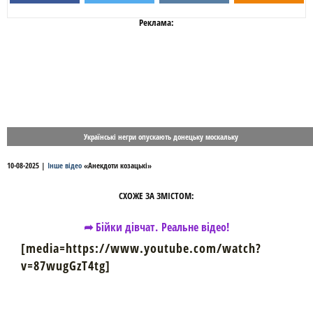
Реклама:
Українські негри опускають донецьку москальку
10-08-2025
|
Інше відео
«
Анекдоти козацькі
»
СХОЖЕ ЗА ЗМІСТОМ:
➦ Бійки дівчат. Реальне відео!
[media=https://www.youtube.com/watch?
v=87wugGzT4tg]