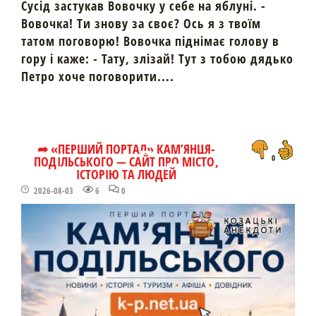
Сусід застукав Вовочку у себе на яблуні. -
Вовочка! Ти знову за своє? Ось я з твоїм
татом поговорю! Вовочка піднімає голову в
гору і каже: - Тату, злізай! Тут з тобою дядько
Петро хоче поговорити....
➦ «ПЕРШИЙ ПОРТАЛ» КАМ’ЯНЦЯ-
ПОДІЛЬСЬКОГО — САЙТ ПРО МІСТО,
0
ІСТОРІЮ ТА ЛЮДЕЙ
2026-08-03
6
0