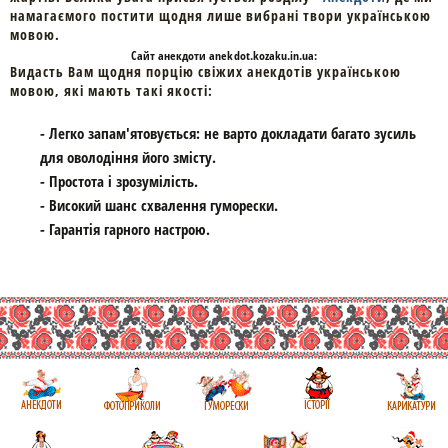
намагаємого постити щодня лише вибрані твори українською
мовою.
Cайт
анекдоти
anekdot.kozaku.in.ua:
Видасть Вам щодня порцію свіжих анекдотів українською
мовою, які мають такі якості:
- Легко запам'ятовується: не варто докладати багато зусиль
для оволодіння його змісту.
- Простота і зрозумілість.
- Високий шанс схвалення гуморески.
- Гарантія гарного настрою.