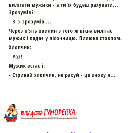
вилітати мужики - а ти їх будеш рахувати...
Зрозумів?
- З-з-зрозумів ...
Через п'ять хвилин з того ж вікна вилітає
мужик і падає у пісочницю. Пилюка стовпом.
Хлопчик:
- Раз!
Мужик встає і:
- Стривай хлопчик, не рахуй - це знову я...