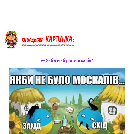
➦ Якби не було москалів?