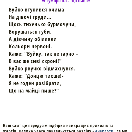
➦ Гумореска - Що пише?
Вуйко втупився очима
На дівочі груди…
Щось тихенько бурмочучи,
Ворушаться губи.
А дівчину обілляли
Кольори червоні.
Каже: “Вуйку, так не гарно –
В вас же сиві скроні!”
Вуйко рвучко відмахнувся.
Каже: “Донцю тихше!-
Я не годен розібрати,
Що на майці пише?”
Наш сайт це передусім підбірка найкращих приколів та
жартів. Велика увага присвячується розділу -
Анекдоти
, де ми