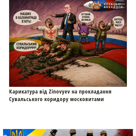
Карикатура від Zinovyev на прокладання
Сувальського коридору московитами