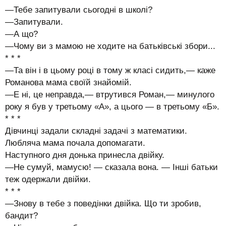
—Тебе запитували сьогодні в школі?
—Запитували.
—А що?
—Чому ви з мамою не ходите на батьківські збори...
* * *
—Та він і в цьому році в тому ж класі сидить,— каже
Романова мама своїй знайомій.
—Е ні, це неправда,— втрутився Роман,— минулого
року я був у третьому «А», а цього — в третьому «Б».
* * *
Дівчинці задали складні задачі з математики.
Любляча мама почала допомагати.
Наступного дня донька принесла двійку.
—Не сумуй, мамусю! — сказала вона. — Інші батьки
теж одержали двійки.
* * *
—Знову в тебе з поведінки двійка. Що ти зробив,
бандит?