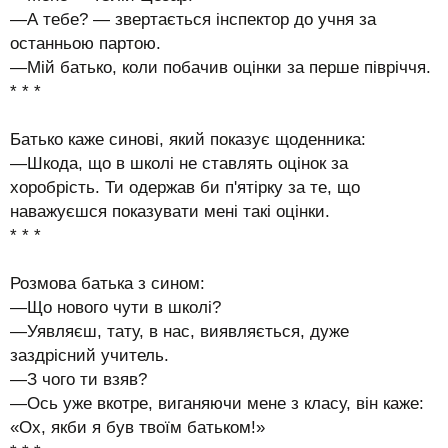
—А тебе? — звертається інспектор до учня за
останньою партою.
—Мій батько, коли побачив оцінки за перше півріччя.
* * *
Батько каже синові, який показує щоденника:
—Шкода, що в школі не ставлять оцінок за
хоробрість. Ти одержав би п'ятірку за те, що
наважуєшся показувати мені такі оцінки.
* * *
Розмова батька з сином:
—Що нового чути в школі?
—Уявляєш, тату, в нас, виявляється, дуже
заздрісний учитель.
—З чого ти взяв?
—Ось уже вкотре, виганяючи мене з класу, він каже:
«Ох, якби я був твоїм батьком!»