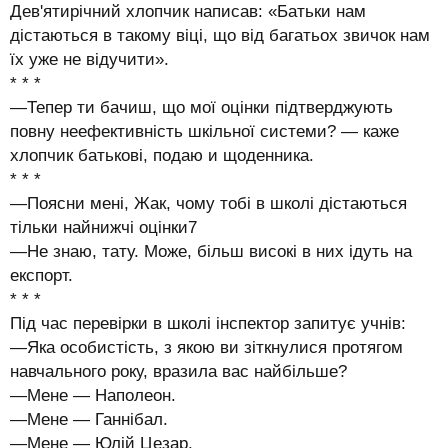
Дев'ятирічний хлопчик написав: «Батьки нам
дістаються в такому віці, що від багатьох звичок нам
їх уже не відучити».
* * *
—Тепер ти бачиш, що мої оцінки підтверджують
повну неефективність шкільної системи? — каже
хлопчик батькові, подаю и щоденника.
* * *
—Поясни мені, Жак, чому тобі в школі дістаються
тільки найнижчі оцінки7
—Не знаю, тату. Може, більш високі в них ідуть на
експорт.
* * *
Під час перевірки в школі інспектор запитує учнів:
—Яка особистість, з якою ви зіткнулися протягом
навчального року, вразила вас найбільше?
—Мене — Наполеон.
—Мене — Ганнібал.
—Мене — Юлій Цезар.