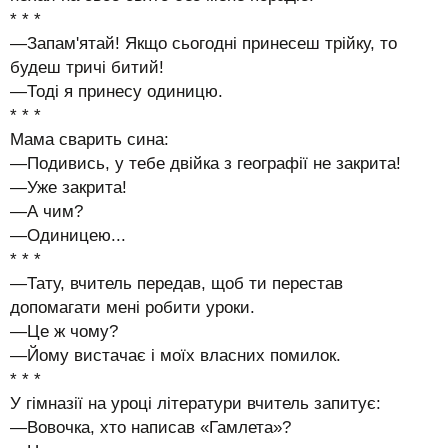
* * *
—Запам'ятай! Якщо сьогодні принесеш трійку, то
будеш тричі битий!
—Тоді я принесу одиницю.
* * *
Мама сварить сина:
—Подивись, у тебе двійка з географії не закрита!
—Уже закрита!
—А чим?
—Одиницею...
* * *
—Тату, вчитель передав, щоб ти перестав
допомагати мені робити уроки.
—Це ж чому?
—Йому вистачає і моїх власних помилок.
* * *
У гімназії на уроці літератури вчитель запитує:
—Вовочка, хто написав «Гамлета»?