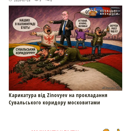
2026-07-28
9
0
Карикатура від Zinovyev на прокладання
Сувальського коридору московитами