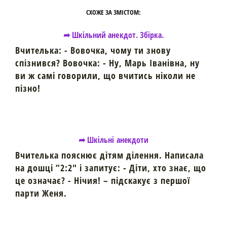
СХОЖЕ ЗА ЗМІСТОМ:
➦ Шкільний анекдот. Збірка.
Вчителька: - Вовочка, чому ти знову
спізнився? Вовочка: - Hу, Марь Іванівна, ну
ви ж самі говорили, що вчитись ніколи не
пізно!
➦ Шкільні анекдоти
Вчителька пояснює дітям ділення. Написала
на дошці “2:2″ і запитує: - Діти, хто знає, що
це означає? - Нічия! – підскакує з першої
парти Женя.