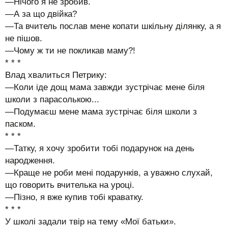
—Нічого я не зробив.
—А за що двійка?
—Та вчитель послав мене копати шкільну ділянку, а я
не пішов.
—Чому ж ти не покликав маму?!
* * *
Влад хвалиться Петрику:
—Коли іде дощ мама завжди зустрічає мене біля
школи з парасолькою...
—Подумаєш мене мама зустрічає біля школи з
паском.
* * *
—Татку, я хочу зробити тобі подарунок на день
народження.
—Краще не роби мені подарунків, а уважно слухай,
що говорить вчителька на уроці.
—Пізно, я вже купив тобі краватку.
* * *
У школі задали твір на тему «Мої батьки».