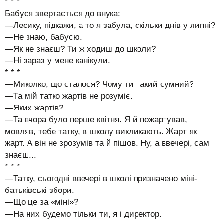
* * *
Бабуся звертається до внука:
—Лесику, підкажи, а то я забула, скільки днів у липні?
—Не знаю, бабусю.
—Як не знаєш? Ти ж ходиш до школи?
—Ні зараз у мене канікули.
* * *
—Миколко, що сталося? Чому ти такий сумний?
—Та мій татко жартів не розуміє.
—Яких жартів?
—Та вчора було перше квітня. Я й пожартував,
мовляв, тебе татку, в школу викликають. Жарт як
жарт. А він не зрозумів та й пішов. Ну, а ввечері, сам
знаєш...
* * *
—Татку, сьогодні ввечері в школі призначено міні-
батьківські збори.
—Що це за «міні»?
—На них будемо тільки ти, я і директор.