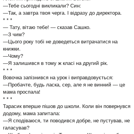
—Тебе сьогодні викликали? Син:
—Так, а завтра твоя черга. І відразу до директора.
* * *
— Тату, вітаю тебе! — сказав Сашко.
—З чим?
—Цього року тобі не доведеться витрачатися на
книжки.
—Чому?
—Я залишився в тому ж класі на другий рік.
* * *
Вовочка запізнився на урок і виправдовується:
—Пробачте, будь ласка, сер, але я не винний — це
мама проспала!
* * *
Тарасик вперше пішов до школи. Коли він повернувся
додому, мама запитала:
—Я сподіваюся, ти поводився добре, не пустував, не
галасував?