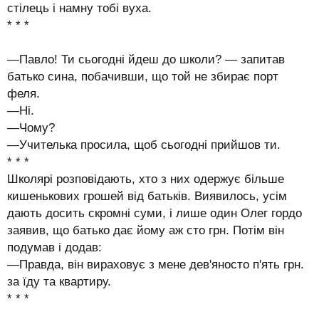
стілець і намну тобі вуха.
* * *
—Павло! Ти сьогодні йдеш до школи? — запитав
батько сина, побачивши, що той не збирає порт
феля.
—Ні.
—Чому?
—Учителька просила, щоб сьогодні прийшов ти.
* * *
Школярі розповідають, хто з них одержує більше
кишенькових грошей від батьків. Виявилось, усім
дають досить скромні суми, і лише один Олег гордо
заявив, що батько дає йому аж сто грн. Потім він
подумав і додав:
—Правда, він вираховує з мене дев'яносто п'ять грн.
за їду та квартиру.
* * *