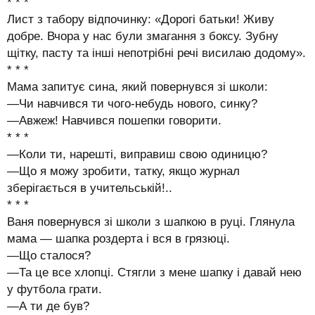
* * *
Лист з табору відпочинку: «Дорогі батьки! Живу
добре. Вчора у нас були змагання з боксу. Зубну
щітку, пасту та інші непотрібні речі висилаю додому».
* * *
Мама запитує сина, який повернувся зі школи:
—Чи навчився ти чого-небудь нового, синку?
—Авжеж! Навчився пошепки говорити.
* * *
—Коли ти, нарешті, виправиш свою одиницю?
—Що я можу зробити, татку, якщо журнал
зберігається в учительській!..
* * *
Ваня повернувся зі школи з шапкою в руці. Глянула
мама — шапка роздерта і вся в грязюці.
—Що сталося?
—Та це все хлопці. Стягли з мене шапку і давай нею
у футбола грати.
—А ти де був?