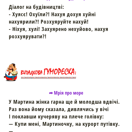
Діалог на будівництві:
- Хуясє! Охуїли?! Нахуя дохуя хуйні
нахуярили?! Розхуяруйте нахуй!
- Ніхуя, хулі! Захуярено нехуйово, нахуя
розхуярувати?!
➦ Мрія про море
У Мартина жінка гарна ще й молодша вдвічі.
Раз вона йому сказала, дивлячись у вічі
І поклавши кучеряву на плече голівку:
— Купи мені, Мартиночку, на курорт путівку.
—