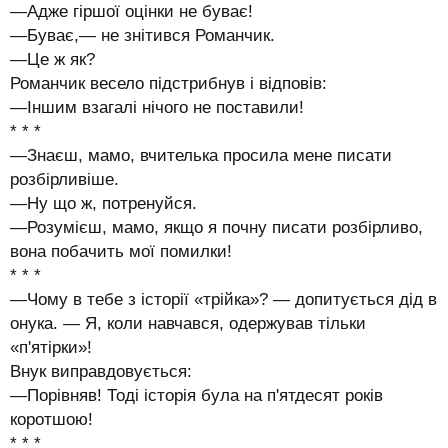
—Адже гіршої оцінки не буває!
—Буває,— не знітився Романчик.
—Це ж як?
Романчик весело підстрибнув і відповів:
—Іншим взагалі нічого не поставили!
* * *
—Знаєш, мамо, вчителька просила мене писати
розбірливіше.
—Ну що ж, потренуйся.
—Розумієш, мамо, якщо я почну писати розбірливо,
вона побачить мої помилки!
* * *
—Чому в тебе з історії «трійка»? — допитується дід в
онука. — Я, коли навчався, одержував тільки
«п'ятірки»!
Внук виправдовується:
—Порівняв! Тоді історія була на п'ятдесят років
коротшою!
* * *