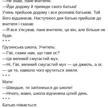
—Не знаю, пане вчителю.
—Йди додому й приведи свого батька!
Учень прийшов додому і все розповів батькові. Той
його відшмагав. Наступного дня батько прийшов до
вчителя і сказав:
—Я все з'ясував, пане вчителю, це він, але більше не
буде.
* * *
Грузинська школа. Учитель:
—Гіві, скажи нам, що таке ос?
—Це великий смугастий мух.
—Ні, Гіві, великий смугастий мух — це джміль, а ос
— це те, навколо чого крутиться земля.
* * *
Мати:
—Швидше, ти запізнишся до школи!
—Нічого, мамо, школа відчинена цілий день.
* * *
Батько гнівається: