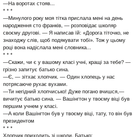
—На воротах стояв...
* * *
—Минулого року моя тітка прислала мені на день
народження сто франків, — розповідає школяр
своєму другові. — Я написав їй: «Дорога тіточко, не
знаходжу слів, щоб подякувати тобі». Тож у цьому
році вона надіслала мені словника...
* * *
—Скажи, чи є у вашому класі учні, кращі за тебе? —
грізно запитує батько сина.
—Є, — зітхає хлопчик. — Один хлопець у нас
потрясаюче рухає вухами.
—Ти негідний хлопчисько! Дуже погано вчишся,—
вичитує батько сина. — Вашінгтон у твоєму віці був
першим учнем у класі.
—А коли Вашінгтон був у твоєму віці, тату, то він був
президентом
* * *
Хлопчик приходить зі школи. Батько: