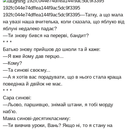
192fc044e74dffea144f9ac5dc9f3395
192fc044e74dffea144f9ac5dc9f3395
192fc044e74dffea144f9ac5dc9f3395—Татку, а що мала
на увазі наша вчителька, коли сказала, що яблуко від
яблуні недалеко падає?
—Ти знову бився на перерві, бандит?
* * *
Батько знову прийшов до школи та й каже:
—Я вже йому дав перцю...
—Кому?
—Та синові своєму...
—А я хотів вас порадувати, що в нього стала краща
поведінка й двійок не має.
* * *
Сара синові:
—Льово, паршивцю, знімай штани, я тобі морду
наб'ю.
Мама синові-десятикласнику:
—Ти вивчив уроки, Вань? Якщо ні, то я стану на