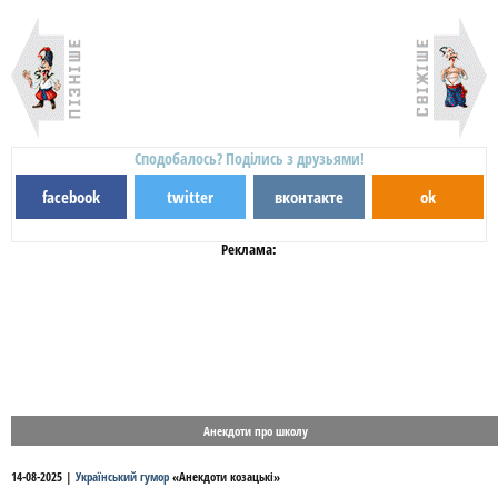
Сподобалось? Поділись з друзьями!
facebook
twitter
вконтакте
ok
Реклама:
Анекдоти про школу
14-08-2025
|
Український гумор
«
Анекдоти козацькі
»