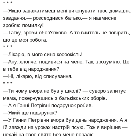
* * *
—Якщо заважатимеш мені виконувати твоє домашнє
завдання,— розсердився батько,— я навмисне
зроблю помилку!
—Татку, зроби обов'язково. А то вчитель не повірить,
що це моя робота.
* * *
—Лікарю, в мого сина косоокість!
—Ану, хлопче, подивися на мене. Так, зрозуміло. Це
в тебе від народження?
—Ні, лікарю, від списування.
* * *
—Ти чому вчора не був у школі? — суворо запитує
мама, повернувшись з батьківських зборів.
—А я Ганні Петрівні подарунок робив.
—Який ще подарунок?
—У Ганни Петрівни вчора був день народження. А я
їй завжди на уроках настрій псую. Тож я вирішив —
нехай на своє свято без мене порадіє.