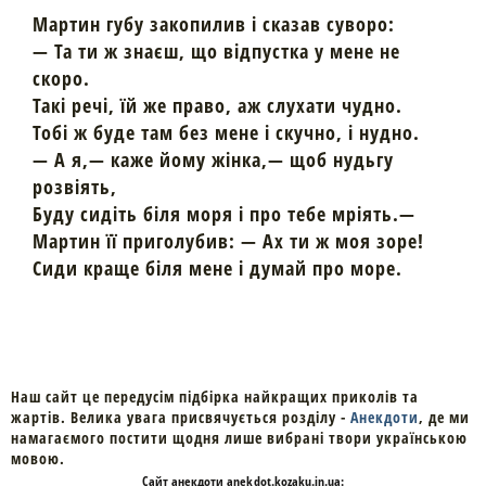
Мартин губу закопилив і сказав суворо:
— Та ти ж знаєш, що відпустка у мене не
скоро.
Такі речі, їй же право, аж слухати чудно.
Тобі ж буде там без мене і скучно, і нудно.
— А я,— каже йому жінка,— щоб нудьгу
розвіять,
Буду сидіть біля моря і про тебе мріять.—
Мартин її приголубив: — Ах ти ж моя зоре!
Сиди краще біля мене і думай про море.
Наш сайт це передусім підбірка найкращих приколів та
жартів. Велика увага присвячується розділу -
Анекдоти
, де ми
намагаємого постити щодня лише вибрані твори українською
мовою.
Cайт
анекдоти
anekdot.kozaku.in.ua: