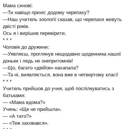
Мама синові:
—Ти навіщо приніс додому черепаху?
—Наш учитель зоології сказав, що черепахи живуть
двісті років.
Ось я і вирішив перевірити.
* * *
Чоловік до дружини:
—Уявляєш, проглянув нещодавно щоденника нашої
доньки і ледь не знепритомнів!
—Що, багато «двійок» нахапала?
—Та ні, виявляється, вона вже в четвертому класі!
* * *
Учитель прийшов до учня, щоб поспілкуватись з
батьками:
— «Мама вдома?»
Учень: «Ще не прийшла».
— «А тато?»
— «Теж заховався».