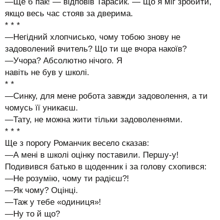
—Ще б пак! — відповів Тарасик. — Що я міг зробити,
якщо весь час стояв за дверима.
* * *
—Негідний хлопчисько, чому тобою знову не
задоволений вчитель? Що ти ще вчора накоїв?
—Учора? Абсолютно нічого. Я
навіть не був у школі.
* *
—Синку, для мене робота завжди задоволення, а ти
чомусь її уникаєш.
—Тату, не можна жити тільки задоволеннями.
* * *
Ще з порогу Романчик весело сказав:
—А мені в школі оцінку поставили. Першу-у!
Подивився батько в щоденник і за голову схопився:
—Не розумію, чому ти радієш?!
—Як чому? Оцінці.
—Таж у тебе «одиниця»!
—Ну то й що?