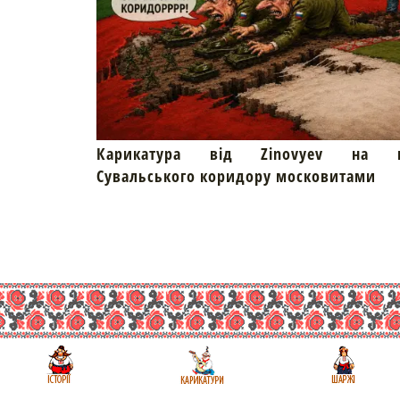
Карикатура від Zinovyev на пр
Сувальського коридору московитами