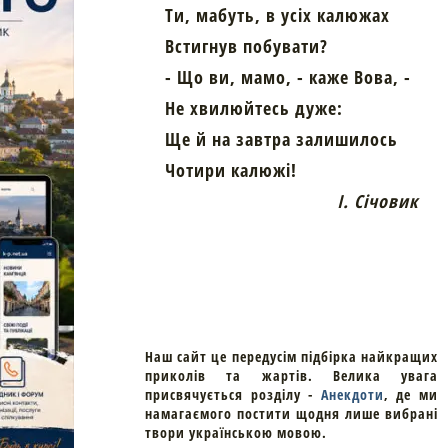
Ти, мабуть, в усіх калюжах
Встигнув побувати?
- Що ви, мамо, - каже Вова, -
Не хвилюйтесь дуже:
Ще й на завтра залишилось
Чотири калюжі!
І. Січовик
Наш сайт це передусім підбірка найкращих
приколів та жартів. Велика увага
присвячується розділу -
Анекдоти
, де ми
намагаємого постити щодня лише вибрані
твори українською мовою.