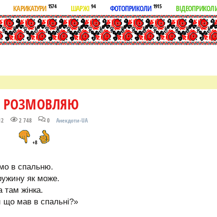
1574
94
1915
КАРИКАТУРИ
ШАРЖІ
ФОТОПРИКОЛИ
ВІДЕОПРИКОЛ
Е РОЗМОВЛЯЮ
12
2 748
0
Анекдоти-UA
+8
ямо в спальню.
ружину як може.
а там жінка.
и що мав в спальні?»