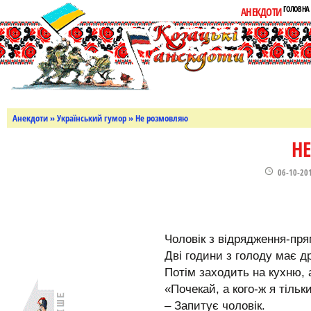
ГОЛОВНА
АНЕКДОТИ
Анекдоти
»
Український гумор
» Не розмовляю
Н
06-10-20
Чоловік з відрядження-пр
Дві години з голоду має д
Потім заходить на кухню, 
«Почекай, а кого-ж я тільк
– Запитує чоловік.