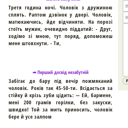
Третя година ночі. Чоловік з дружиною
сплять. Раптом дзвінок у двері. Чоловік,
матюкаючись, йде відчиняти. На порозі
стоїть мужик, очевидно піддатий: - Друг,
ходімо зі мною, тут поряд, допоможеш
мене штовхнути. - Ти,
➦ Перший досвід незабутній
Забігає до бару під вечір пожмяканий
чоловік. Років так 45-50-ти. Всідається за
стійку й крізь зуби цідить: — Ей, бармене,
мені 200 грамів горілки, без закуски,
швидко! Той за мить приносить, чоловік
бере й усе залпом