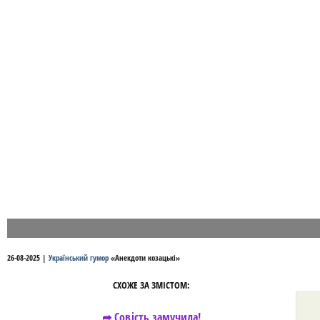
26-08-2025
|
Український гумор
«
Анекдоти козацькі
»
СХОЖЕ ЗА ЗМІСТОМ:
➦ Совість замучила!