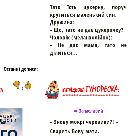
Тато їсть цукерку, поруч
https://snu.in.ua/
крутиться маленький син.
Дружина:
- Що, тато не дає цукерочку?
Чоловік (меланхолійно):
- Не дає мама, тато не
ділиться...
Останні дописи:
ТА
0
➦ Запасливий
- Знову мокрі черевики?! –
Сварить Вову мати.