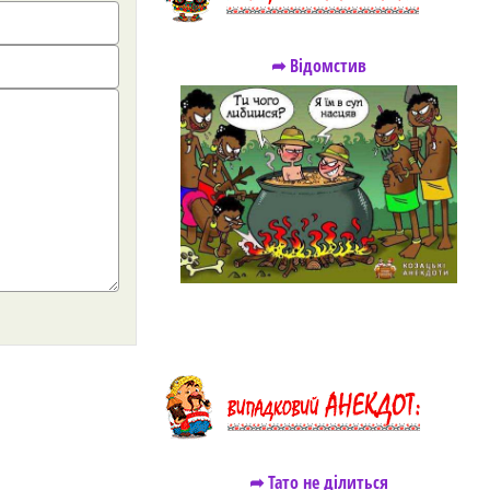
➦ Відомстив
➦ Тато не ділиться