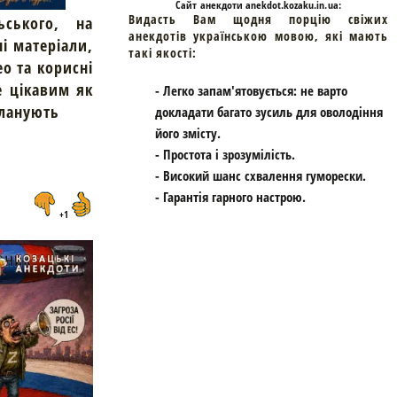
Cайт
анекдоти
anekdot.kozaku.in.ua:
Видасть Вам щодня порцію свіжих
ьського, на
анекдотів українською мовою, які мають
ні матеріали,
такі якості:
ео та корисні
е цікавим як
- Легко запам'ятовується: не варто
планують
докладати багато зусиль для оволодіння
його змісту.
- Простота і зрозумілість.
- Високий шанс схвалення гуморески.
- Гарантія гарного настрою.
+1