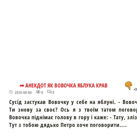
➦ АНЕКДОТ ЯК ВОВОЧКА ЯБЛУКА КРАВ
+3
2026-08-06
8
0
Сусід застукав Вовочку у себе на яблуні. - Вово
Ти знову за своє? Ось я з твоїм татом погово
Вовочка піднімає голову в гору і каже: - Тату, злі
Тут з тобою дядько Петро хоче поговорити....