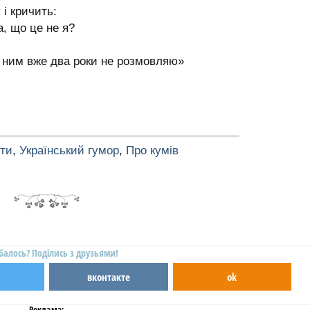
 і кричить:
а, що це не я?
з ним вже два роки не розмовляю»
оти
,
Український гумор
,
Про кумів
балось? Поділись з друзьями!
вконтакте
ok
Реклама: