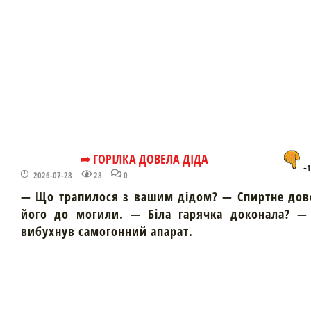
➦ ГОРІЛКА ДОВЕЛА ДІДА
+1
2026-07-28
28
0
— Що трапилося з вашим дідом? — Спиртне дов
його до могили. — Біла гарячка доконала? — 
вибухнув самогонний апарат.