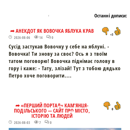
Останні дописи:
➦ АНЕКДОТ ЯК ВОВОЧКА ЯБЛУКА КРАВ
+3
2026-08-06
14
0
Сусід застукав Вовочку у себе на яблуні. -
Вовочка! Ти знову за своє? Ось я з твоїм
татом поговорю! Вовочка піднімає голову в
гору і каже: - Тату, злізай! Тут з тобою дядько
Петро хоче поговорити....
➦ «ПЕРШИЙ ПОРТАЛ» КАМ’ЯНЦЯ-
ПОДІЛЬСЬКОГО — САЙТ ПРО МІСТО,
0
ІСТОРІЮ ТА ЛЮДЕЙ
2026-08-03
7
0