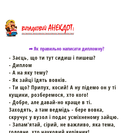
➦ Як правильно написати дипломну?
- Заєць, що ти тут сидиш і пишеш?
- Диплом
- А на яку тему?
- Як зайці їдять вовків.
- Ти що? Припух, косий! А ну підемо он у ті
кущики, розберемося, хто кого!
- Добре, але давай-но краще в ті.
Заходять, а там ведмідь - бере вовка,
скручує у вузол і подає усміхненому зайцю.
- Запам'ятай, сірий, не важливо, яка тема,
головне, хто науковий керівник!