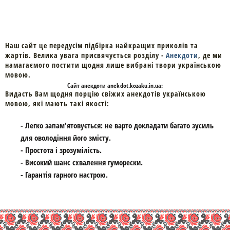
Наш сайт це передусім підбірка найкращих приколів та
жартів. Велика увага присвячується розділу -
Анекдоти
, де ми
намагаємого постити щодня лише вибрані твори українською
мовою.
Cайт
анекдоти
anekdot.kozaku.in.ua:
Видасть Вам щодня порцію свіжих анекдотів українською
мовою, які мають такі якості:
- Легко запам'ятовується: не варто докладати багато зусиль
для оволодіння його змісту.
- Простота і зрозумілість.
- Високий шанс схвалення гуморески.
- Гарантія гарного настрою.