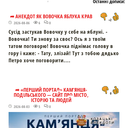
Останні дописи:
➦ АНЕКДОТ ЯК ВОВОЧКА ЯБЛУКА КРАВ
+2
2026-08-06
6
0
Сусід застукав Вовочку у себе на яблуні. -
Вовочка! Ти знову за своє? Ось я з твоїм
татом поговорю! Вовочка піднімає голову в
гору і каже: - Тату, злізай! Тут з тобою дядько
Петро хоче поговорити....
➦ «ПЕРШИЙ ПОРТАЛ» КАМ’ЯНЦЯ-
ПОДІЛЬСЬКОГО — САЙТ ПРО МІСТО,
0
ІСТОРІЮ ТА ЛЮДЕЙ
2026-08-03
5
0