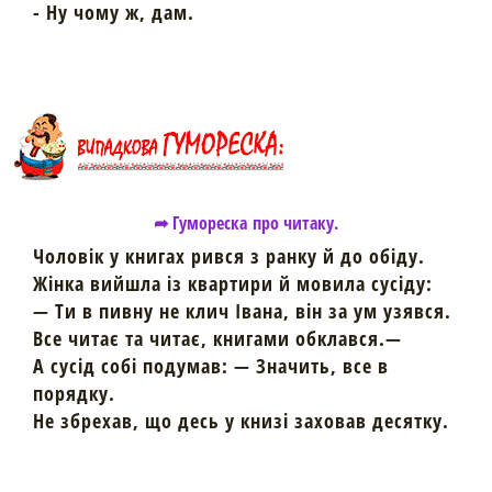
- Ну чому ж, дам.
➦ Гумореска про читаку.
Чоловік у книгах рився з ранку й до обіду.
Жінка вийшла із квартири й мовила сусіду:
— Ти в пивну не клич Івана, він за ум узявся.
Все читає та читає, книгами обклався.—
А сусід собі подумав: — Значить, все в
порядку.
Не збрехав, що десь у книзі заховав десятку.