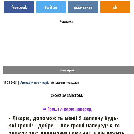
facebook
twitter
вконтакте
ok
Реклама:
Стає гірше...
15-08-2025
|
Анекдоти про лікарів
«
Анекдоти козацькі
»
СХОЖЕ ЗА ЗМІСТОМ:
➦ Гроші лікарю наперед
- Лікарю, допоможіть мені! Я заплачу будь-
які гроші! - Добре... Але гроші наперед! А то
завжди так: допоможеш людині, а він лежить