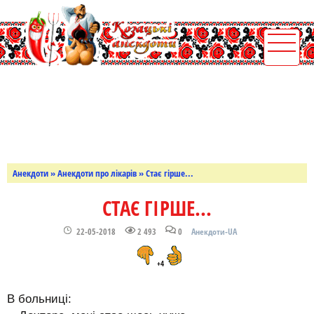
Анекдоти
»
Анекдоти про лікарів
» Стає гірше...
СТАЄ ГІРШЕ...
22-05-2018
2 493
0
Анекдоти-UA
+4
В больниці: