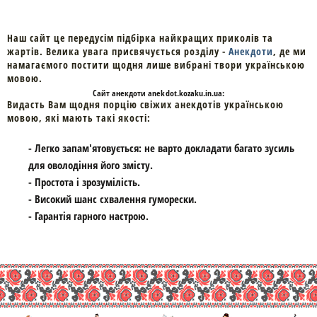
Наш сайт це передусім підбірка найкращих приколів та
жартів. Велика увага присвячується розділу -
Анекдоти
, де ми
намагаємого постити щодня лише вибрані твори українською
мовою.
Cайт
анекдоти
anekdot.kozaku.in.ua:
Видасть Вам щодня порцію свіжих анекдотів українською
мовою, які мають такі якості:
- Легко запам'ятовується: не варто докладати багато зусиль
для оволодіння його змісту.
- Простота і зрозумілість.
- Високий шанс схвалення гуморески.
- Гарантія гарного настрою.