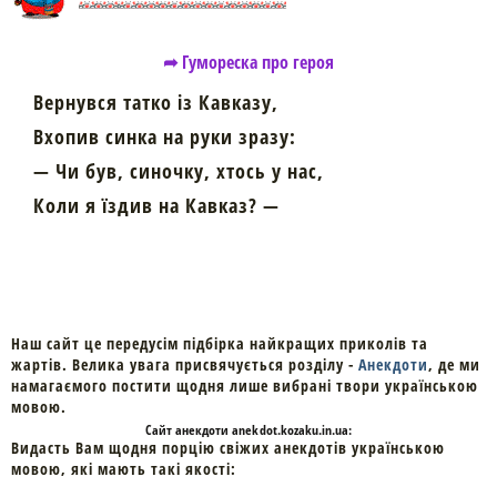
➦ Гумореска про героя
Вернувся татко із Кавказу,
Вхопив синка на руки зразу:
— Чи був, синочку, хтось у нас,
Коли я їздив на Кавказ? —
Наш сайт це передусім підбірка найкращих приколів та
жартів. Велика увага присвячується розділу -
Анекдоти
, де ми
намагаємого постити щодня лише вибрані твори українською
мовою.
Cайт
анекдоти
anekdot.kozaku.in.ua:
Видасть Вам щодня порцію свіжих анекдотів українською
мовою, які мають такі якості: