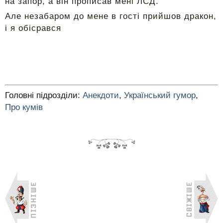
на запор, а він прописав мені ЛСД.
Але незабаром до мене в гості прийшов дракон,
і я обісрався
Головні підрозділи:
Анекдоти
,
Український гумор
,
Про кумів