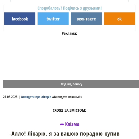
Сподобалось? Поділись з друзьями!
facebook
twitter
вконтакте
ok
Реклама:
ЛСД від поносу
21-08-2025
|
Анекдоти про лікарів
«
Анекдоти козацькі
»
СХОЖЕ ЗА ЗМІСТОМ:
➦ Клізма
-Алло! Лікарю, я за вашою порадою купив