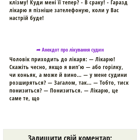
клізму! Куди мені її тепер? - В сраку! - Гаразд
лікарю я пізніше зателефоную, коли у Вас
настрій буде!
➦ Анекдот про лікування судин
Чоловік приходить до лікаря: — Лікарю!
Скажіть чесно, якщо я вип’ю — або горілку,
чи коньяк, а може й вино… — у мене судини
розширяться? — Загалом, так… — Тобто, тиск
понизиться? — Понизиться. — Лікарю, це
саме те, що
Залишити свій коментар: