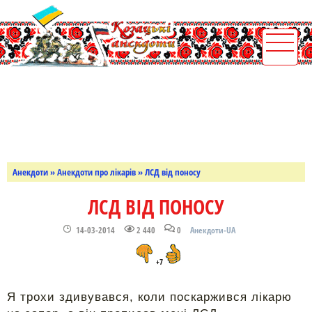
Анекдоти
»
Анекдоти про лікарів
» ЛСД від поносу
ЛСД ВІД ПОНОСУ
14-03-2014
2 440
0
Анекдоти-UA
+7
Я трохи здивувався, коли поскаржився лікарю