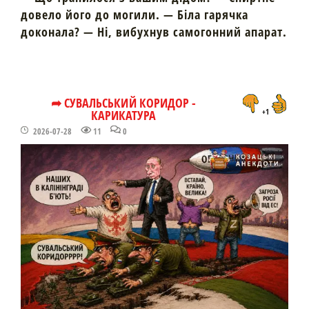
довело його до могили. — Біла гарячка
доконала? — Ні, вибухнув самогонний апарат.
➦ СУВАЛЬСЬКИЙ КОРИДОР -
КАРИКАТУРА
+1
2026-07-28
11
0