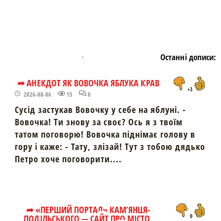
Останні дописи:
➦ АНЕКДОТ ЯК ВОВОЧКА ЯБЛУКА КРАВ
+3
2026-08-06
15
0
Сусід застукав Вовочку у себе на яблуні. -
Вовочка! Ти знову за своє? Ось я з твоїм
татом поговорю! Вовочка піднімає голову в
гору і каже: - Тату, злізай! Тут з тобою дядько
Петро хоче поговорити....
➦ «ПЕРШИЙ ПОРТАЛ» КАМ’ЯНЦЯ-
ПОДІЛЬСЬКОГО — САЙТ ПРО МІСТО,
0