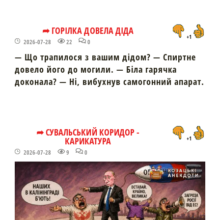
➦ ГОРІЛКА ДОВЕЛА ДІДА
+1
2026-07-28
22
0
— Що трапилося з вашим дідом? — Спиртне
довело його до могили. — Біла гарячка
доконала? — Ні, вибухнув самогонний апарат.
➦ СУВАЛЬСЬКИЙ КОРИДОР -
КАРИКАТУРА
+1
2026-07-28
9
0