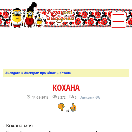
Анекдоти
»
Анекдоти про жінок
» Кохана
КОХАНА
14-03-2013
2 272
0
Анекдоти-UA
+6
- Кохана моя ...