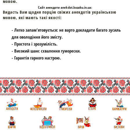
мовою.
Cайт
анекдоти
anekdot.kozaku.in.ua:
Видасть Вам щодня порцію свіжих анекдотів українською
мовою, які мають такі якості:
- Легко запам'ятовується: не варто докладати багато зусиль
для оволодіння його змісту.
- Простота і зрозумілість.
- Високий шанс схвалення гуморески.
- Гарантія гарного настрою.