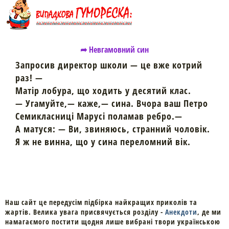
➦ Невгамовний син
Запросив директор школи — це вже котрий
раз! —
Матір лобура, що ходить у десятий клас.
— Угамуйте,— каже,— сина. Вчора ваш Петро
Семикласниці Марусі поламав ребро.—
А матуся: — Ви, звиняюсь, странний чоловік.
Я ж не винна, що у сина переломний вік.
Наш сайт це передусім підбірка найкращих приколів та
жартів. Велика увага присвячується розділу -
Анекдоти
, де ми
намагаємого постити щодня лише вибрані твори українською