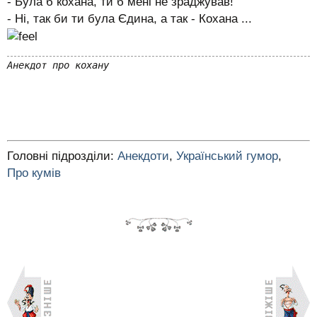
- Булa б кохана, ти б мені не зраджував!
- Ні, так би ти була Єдина, a тaк - Кохана ...
Анекдот про кохану
Головні підрозділи:
Анекдоти
,
Український гумор
,
Про кумів