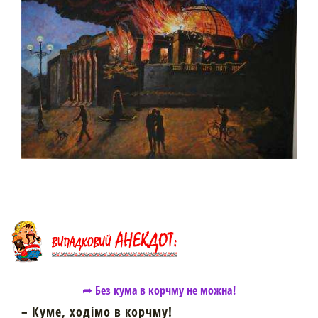
➦ Без кума в корчму не можна!
– Куме, ходімо в корчму!