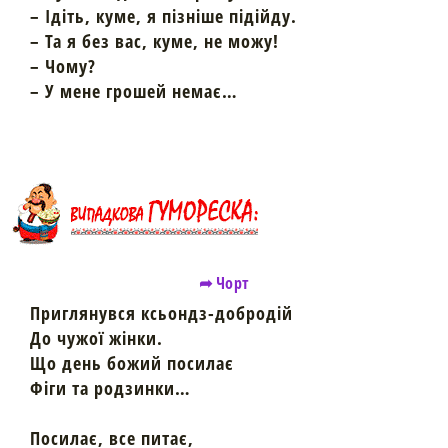
– Ідіть, куме, я пізніше підійду.
– Та я без вас, куме, не можу!
– Чому?
– У мене грошей немає…
➦ Чорт
Приглянувся ксьондз-добродій
До чужої жінки.
Що день божий посилає
Фіги та родзинки…
Посилає, все питає,