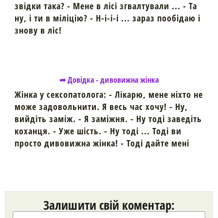
звідки така? - Мене в лісі згвалтували ... - Та
ну, і ти в міліцію? - Н-і-і-і ... зараз пообідаю і
знову в ліс!
➦ Довідка - дивовижна жінка
Жінка у сексопатолога: - Лікарю, мене ніхто не
може задовольнити. Я весь час хочу! - Ну,
вийдіть заміж. - Я заміжня. - Ну тоді заведіть
коханця. - Уже шість. - Ну тоді ... Тоді ви
просто дивовижна жінка! - Тоді дайте мені
Залишити свій коментар: