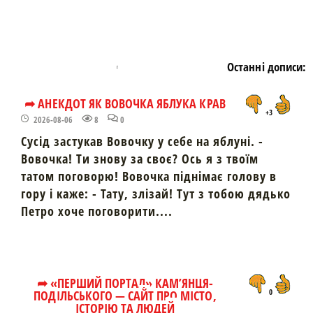
Останні дописи:
➦ АНЕКДОТ ЯК ВОВОЧКА ЯБЛУКА КРАВ
+3
2026-08-06
8
0
Сусід застукав Вовочку у себе на яблуні. -
Вовочка! Ти знову за своє? Ось я з твоїм
татом поговорю! Вовочка піднімає голову в
гору і каже: - Тату, злізай! Тут з тобою дядько
Петро хоче поговорити....
➦ «ПЕРШИЙ ПОРТАЛ» КАМ’ЯНЦЯ-
ПОДІЛЬСЬКОГО — САЙТ ПРО МІСТО,
0
ІСТОРІЮ ТА ЛЮДЕЙ