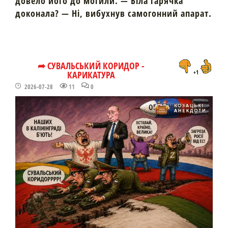
довело його до могили. — Біла гарячка
доконала? — Ні, вибухнув самогонний апарат.
➦ СУВАЛЬСЬКИЙ КОРИДОР -
КАРИКАТУРА
+1
2026-07-28
11
0