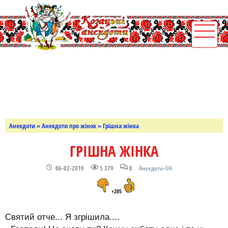
Анекдоти
»
Анекдоти про жінок
» Грішна жінка
ГРІШНА ЖІНКА
06-02-2019
5 379
0
Анекдоти-UA
+205
Святий отче... Я згрішила....