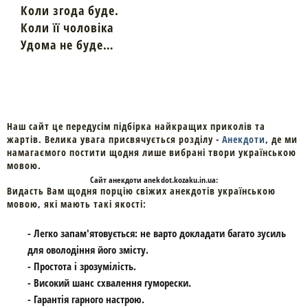
Коли згода буде.
Коли її чоловіка
Удома не буде…
Наш сайт це передусім підбірка найкращих приколів та
жартів. Велика увага присвячується розділу -
Анекдоти
, де ми
намагаємого постити щодня лише вибрані твори українською
мовою.
Cайт
анекдоти
anekdot.kozaku.in.ua:
Видасть Вам щодня порцію свіжих анекдотів українською
мовою, які мають такі якості:
- Легко запам'ятовується: не варто докладати багато зусиль
для оволодіння його змісту.
- Простота і зрозумілість.
- Високий шанс схвалення гуморески.
- Гарантія гарного настрою.