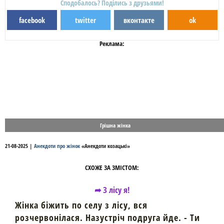
Сподобалось? Поділись з друзьями!
facebook
twitter
вконтакте
ok
Реклама:
Грішна жінка
21-08-2025
|
Анекдоти про жінок
«
Анекдоти козацькі
»
СХОЖЕ ЗА ЗМІСТОМ:
➦ З лісу я!
Жінка біжить по селу з лісу, вся
розчервонілася. Назустріч подруга йде. - Ти