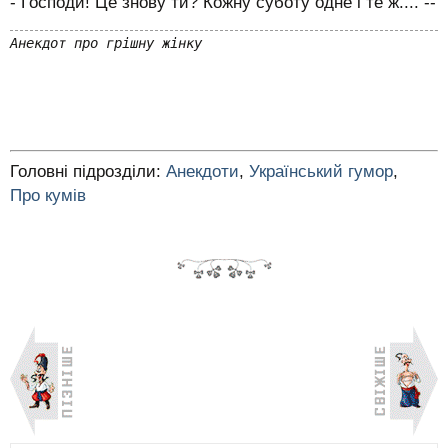
- Господи! Це знову ти? Кожну суботу одне і те ж.... --
Анекдот про грішну жінку
Головні підрозділи:
Анекдоти
,
Український гумор
,
Про кумів