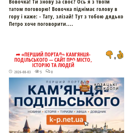
Вовочка! Ти знову за своє? Ось я з твоїм
татом поговорю! Вовочка піднімає голову в
гору і каже: - Тату, злізай! Тут з тобою дядько
Петро хоче поговорити....
➦ «ПЕРШИЙ ПОРТАЛ» КАМ’ЯНЦЯ-
ПОДІЛЬСЬКОГО — САЙТ ПРО МІСТО,
0
ІСТОРІЮ ТА ЛЮДЕЙ
2026-08-03
5
0