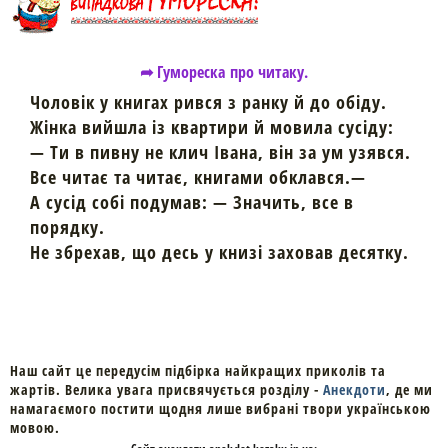
➦ Гумореска про читаку.
Чоловік у книгах рився з ранку й до обіду.
Жінка вийшла із квартири й мовила сусіду:
— Ти в пивну не клич Івана, він за ум узявся.
Все читає та читає, книгами обклався.—
А сусід собі подумав: — Значить, все в
порядку.
Не збрехав, що десь у книзі заховав десятку.
Наш сайт це передусім підбірка найкращих приколів та
жартів. Велика увага присвячується розділу -
Анекдоти
, де ми
намагаємого постити щодня лише вибрані твори українською
мовою.