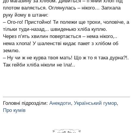
до магазину за хлібом. Дивиться – п’яний хлоп під
плотом валяється. Оглянулась – нікого… Запхала
руку йому в штани:
– Ого-го! Пристойно! Ти полежи ще трохи, чоловіче, а
тільки туди-назад,.. швиденько хліба куплю.
Через п’ять хвилин повертається – нема нікого,..
нема хлопа! У шаленстві кидає пакет з хлібом об
землю.
– Ну чи ж не курва твоя мать! Що ж то я така дурна?!.
Так гейби хліба ніколи не їла!..
Головні підрозділи:
Анекдоти
,
Український гумор
,
Про кумів