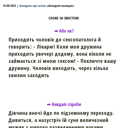
16-08-2025
|
Анекдоти про жінок
«
Анекдоти козацькі
»
СХОЖЕ ЗА ЗМІСТОМ:
➦ Або як?
Приходить чоловік до сексопатолога й
говорить: - Лікарю! Коли моя дружина
приходить увечері додому, вона ніколи не
займається зі мною сексом! - Покличте вашу
дружину. Чоловік виходить, через кілька
хвилин заходить
➦ Невдалі спроби
Дівчина вночі йде по підземному пеpеходу.
Дивиться, а назустріч їй суне величезний
мужик з шиpоко pазведенними pуками.