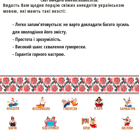
Cайт
анекдоти
anekdot.kozaku.in.ua:
Видасть Вам щодня порцію свіжих анекдотів українською
мовою, які мають такі якості:
- Легко запам'ятовується: не варто докладати багато зусиль
для оволодіння його змісту.
- Простота і зрозумілість.
- Високий шанс схвалення гуморески.
- Гарантія гарного настрою.