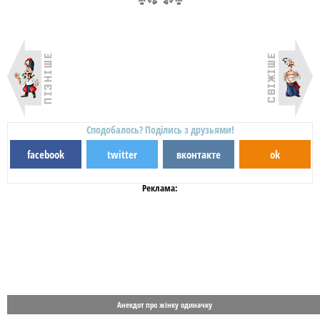
Сподобалось? Поділись з друзьями!
facebook
twitter
вконтакте
ok
Реклама:
Анекдот про жінку одиначку