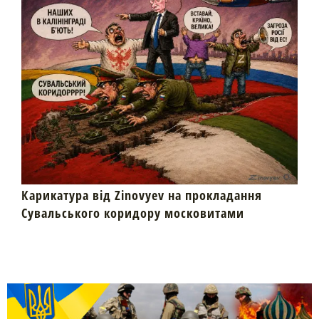
Карикатура від Zinovyev на прокладання
Сувальського коридору московитами