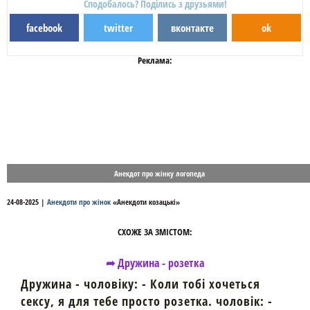
Сподобалось? Поділись з друзьями!
facebook
twitter
вконтакте
ok
Реклама:
Анекдот про жінку логопеда
24-08-2025
|
Анекдоти про жінок
«
Анекдоти козацькі
»
СХОЖЕ ЗА ЗМІСТОМ:
➦ Дружина - розетка
Дружина - чоловіку: - Коли тобі хочеться
сексу, я для тебе просто розетка. чоловік: -