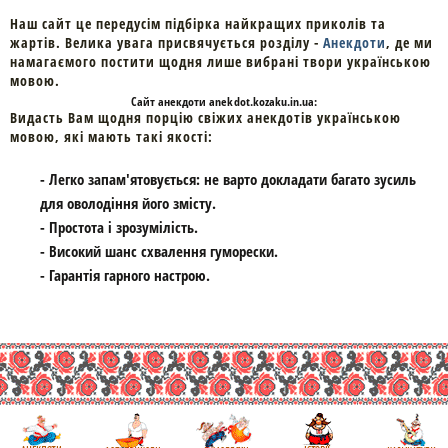
Наш сайт це передусім підбірка найкращих приколів та
жартів. Велика увага присвячується розділу -
Анекдоти
, де ми
намагаємого постити щодня лише вибрані твори українською
мовою.
Cайт
анекдоти
anekdot.kozaku.in.ua:
Видасть Вам щодня порцію свіжих анекдотів українською
мовою, які мають такі якості:
- Легко запам'ятовується: не варто докладати багато зусиль
для оволодіння його змісту.
- Простота і зрозумілість.
- Високий шанс схвалення гуморески.
- Гарантія гарного настрою.