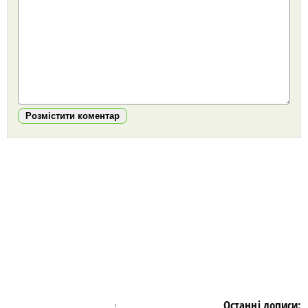
Розмістити коментар
https://snu.in.ua/
Останні дописи: