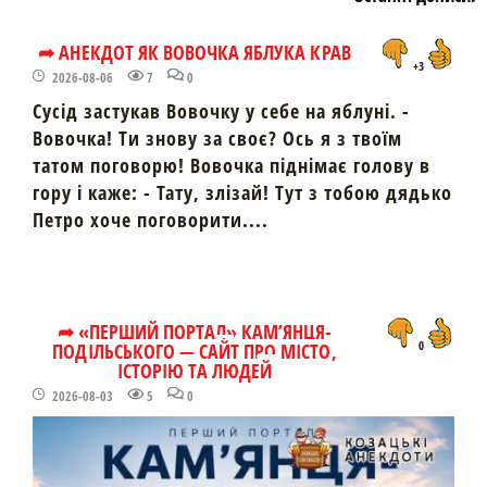
➦ АНЕКДОТ ЯК ВОВОЧКА ЯБЛУКА КРАВ
+3
2026-08-06
7
0
Сусід застукав Вовочку у себе на яблуні. -
Вовочка! Ти знову за своє? Ось я з твоїм
татом поговорю! Вовочка піднімає голову в
гору і каже: - Тату, злізай! Тут з тобою дядько
Петро хоче поговорити....
➦ «ПЕРШИЙ ПОРТАЛ» КАМ’ЯНЦЯ-
ПОДІЛЬСЬКОГО — САЙТ ПРО МІСТО,
0
ІСТОРІЮ ТА ЛЮДЕЙ
2026-08-03
5
0