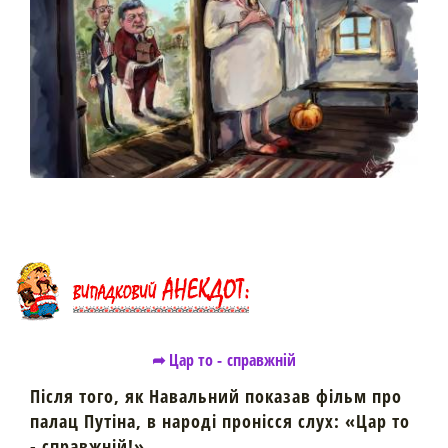
➦ Цар то - справжній
Після того, як Навальний показав фільм про
палац Путіна, в народі пронісся слух: «Цар то
- справжній!»