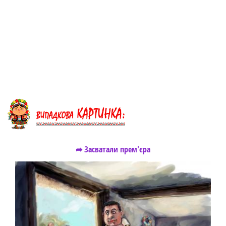
➦ Засватали прем'єра