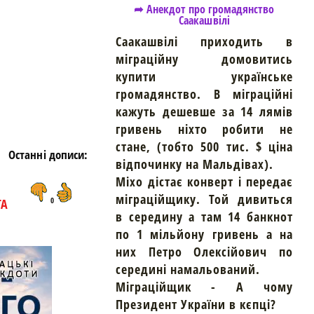
➦ Анекдот про громадянство
Саакашвілі
https://snu.in.ua/
Саакашвілі приходить в
міграційну домовитись
купити українське
громадянство. В міграційні
кажуть дешевше за 14 лямів
гривень ніхто робити не
стане, (тобто 500 тис. $ ціна
Останні дописи:
відпочинку на Мальдівах).
Міхо дістає конверт і передає
міграційщику. Той дивиться
ТА
0
в середину а там 14 банкнот
по 1 мільйону гривень а на
них Петро Олексійович по
середині намальований.
Міграційщик - А чому
Президент України в кєпці?