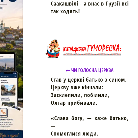
Саакашвілі - а внас в Грузії всі
так ходять!
➦ ЧИ ГОЛОСНА ЦЕРКВА
Став у церкві батько з сином.
Церкву вже кінчали:
Засклепили, побілили,
Олтар прибивали.
«Слава богу, — каже батько,
—
Спомоглися люди.