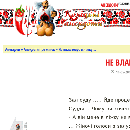
ГОЛОВНА
АНЕКДОТИ
Анекдоти
»
Анекдоти про жінок
» Не влаштовує в ліжку...
НЕ ВЛА
11-05-20
Зал суду ..... Йде проц
Суддя: - Чому ви хочете
- А він мене в ліжку не
... Жіночі голоси з залу