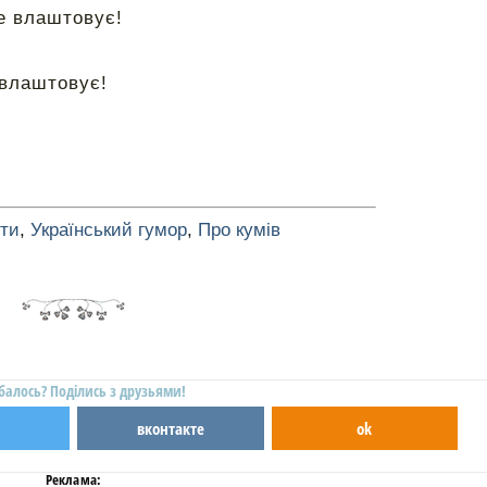
не влаштовує!
е влаштовує!
оти
,
Український гумор
,
Про кумів
балось? Поділись з друзьями!
вконтакте
ok
Реклама: