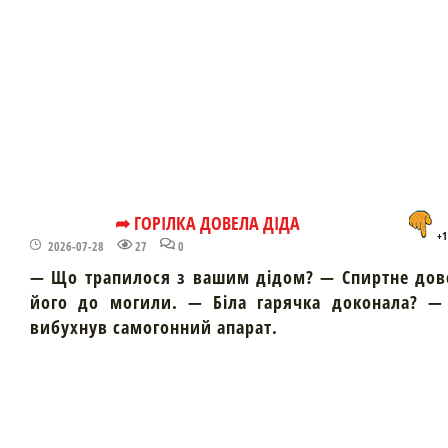
➦ ГОРІЛКА ДОВЕЛА ДІДА
+1
2026-07-28
27
0
— Що трапилося з вашим дідом? — Спиртне дов
його до могили. — Біла гарячка доконала? — 
вибухнув самогонний апарат.