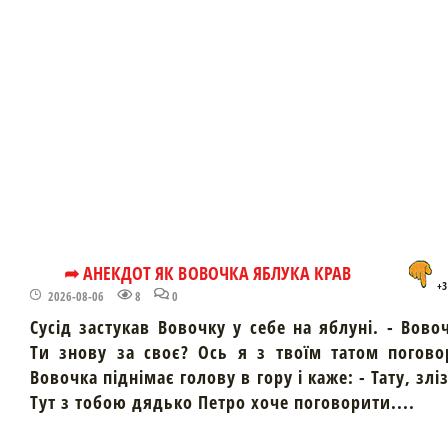
➦ АНЕКДОТ ЯК ВОВОЧКА ЯБЛУКА КРАВ
+3
2026-08-06
8
0
Сусід застукав Вовочку у себе на яблуні. - Вово
Ти знову за своє? Ось я з твоїм татом погово
Вовочка піднімає голову в гору і каже: - Тату, злі
Тут з тобою дядько Петро хоче поговорити....