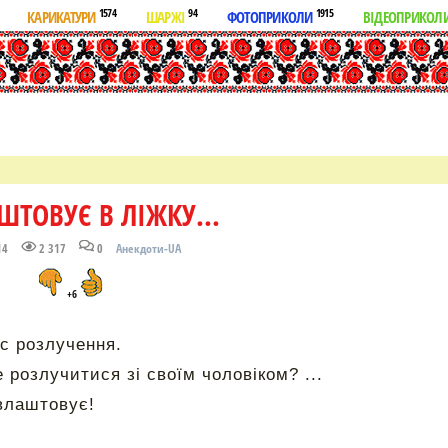
1574
94
1915
КАРИКАТУРИ
ШАРЖІ
ФОТОПРИКОЛИ
ВІДЕОПРИКОЛ
ШТОВУЄ В ЛІЖКУ...
14
2 317
0
Анекдоти-UA
+6
ес розлучення.
 розлучитися зі своїм чоловіком? ...
 влаштовує!
: