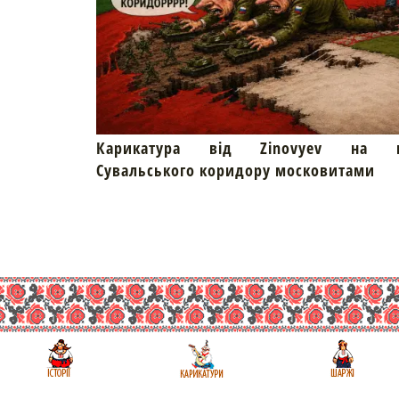
Карикатура від Zinovyev на пр
Сувальського коридору московитами