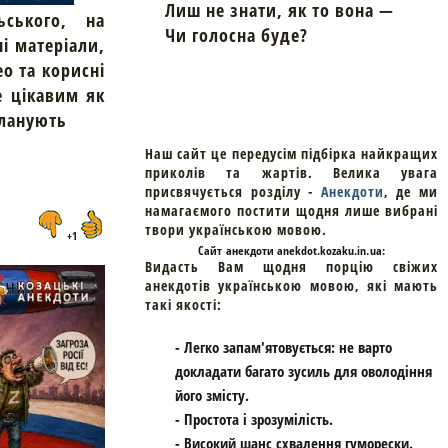
Лиш не знати, як то вона —
ьського, на
Чи голосна буде?
ні матеріали,
ео та корисні
е цікавим як
планують
Наш сайт це передусім підбірка найкращих
приколів та жартів. Велика увага
присвячується розділу -
Анекдоти
, де ми
намагаємого постити щодня лише вибрані
твори українською мовою.
+1
Cайт
анекдоти
anekdot.kozaku.in.ua:
Видасть Вам щодня порцію свіжих
анекдотів українською мовою, які мають
такі якості:
- Легко запам'ятовується: не варто
докладати багато зусиль для оволодіння
його змісту.
- Простота і зрозумілість.
- Високий шанс схвалення гуморески.