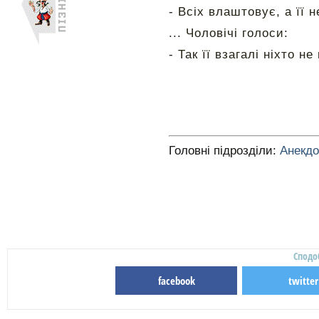
- Всіх влаштовує, а її 
... Чоловічі голоси:
- Так її взагалі ніхто н
Головні підрозділи:
Анекд
Сподо
facebook
twitter