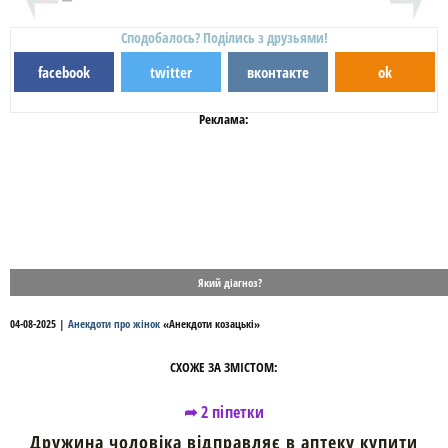
Сподобалось? Поділись з друзьями!
facebook
twitter
вконтакте
ok
Реклама:
Який діагноз?
04-08-2025
|
Анекдоти про жінок
«
Анекдоти козацькі
»
СХОЖЕ ЗА ЗМІСТОМ:
➦ 2 піпетки
Дружина чоловіка відправляє в аптеку купити