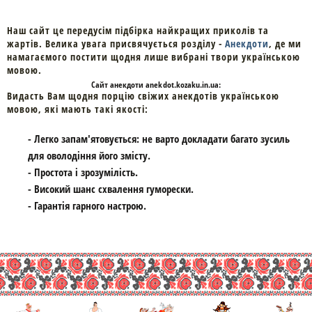
Наш сайт це передусім підбірка найкращих приколів та
жартів. Велика увага присвячується розділу -
Анекдоти
, де ми
намагаємого постити щодня лише вибрані твори українською
мовою.
Cайт
анекдоти
anekdot.kozaku.in.ua:
Видасть Вам щодня порцію свіжих анекдотів українською
мовою, які мають такі якості:
- Легко запам'ятовується: не варто докладати багато зусиль
для оволодіння його змісту.
- Простота і зрозумілість.
- Високий шанс схвалення гуморески.
- Гарантія гарного настрою.