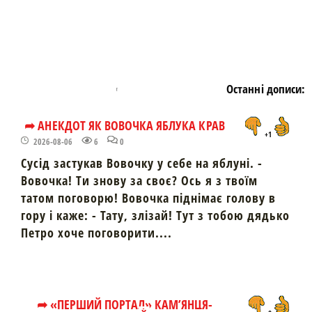
Останні дописи:
➦ АНЕКДОТ ЯК ВОВОЧКА ЯБЛУКА КРАВ
+1
2026-08-06
6
0
Сусід застукав Вовочку у себе на яблуні. -
Вовочка! Ти знову за своє? Ось я з твоїм
татом поговорю! Вовочка піднімає голову в
гору і каже: - Тату, злізай! Тут з тобою дядько
Петро хоче поговорити....
➦ «ПЕРШИЙ ПОРТАЛ» КАМ’ЯНЦЯ-