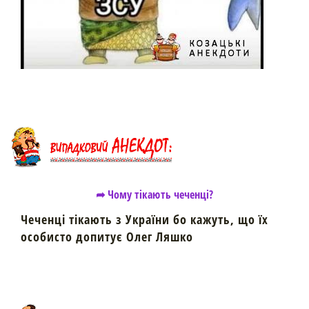
➦ Чому тікають чеченці?
Чеченці тікають з України бо кажуть, що їх
особисто допитує Олег Ляшко