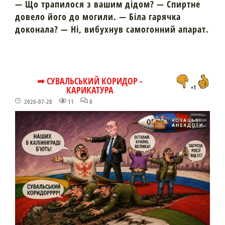
— Що трапилося з вашим дідом? — Спиртне
довело його до могили. — Біла гарячка
доконала? — Ні, вибухнув самогонний апарат.
➦ СУВАЛЬСЬКИЙ КОРИДОР -
КАРИКАТУРА
+1
2026-07-28
11
0