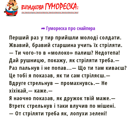
➦ Гумореска про снайпера
Перший раз у тир прийшли молоді солдати.
Жвавий, бравий старшина учить їх стріляти.
— Ти чого-то в «молоко» палиш? Недотепа!
Дай рушницю, покажу, як стріляти треба.—
Раз пальнув і не попав...— Що ти там киваєш?
Це тобі я показав, як ти сам стріляєш.—
Вдруге стрельнув — промахнувсь.— Не
хіхікай,— каже.—
Я наочно показав, як дружок твій маже.—
Втретє стрельнув і таки влучив по мішені.
— От стріляти треба як, лопухи зелені!