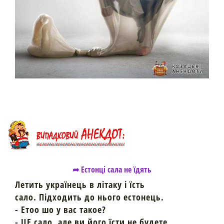
➦ Естонці сала не їдять
Летить українець в літаку і їсть
сало. Підходить до нього естонець.
- Етоо шо у вас такое?
- ЦЕ сало, але ви його їсти не будете.