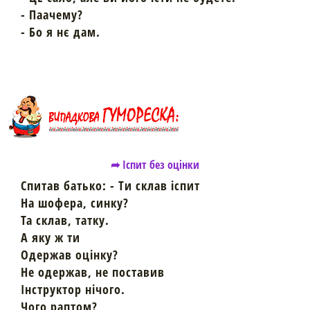
- Паачему?
- Бо я нє дам.
➦ Іспит без оцінки
Спитав батько: - Ти склав іспит
На шофера, синку?
Та склав, татку.
А яку ж ти
Одержав оцінку?
Не одержав, не поставив
Інструктор нічого.
Чого раптом?