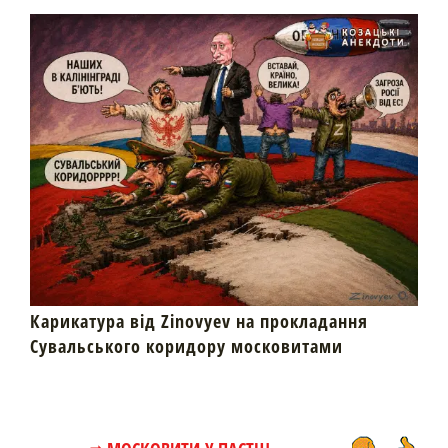
Карикатура від Zinovyev на прокладання
Сувальського коридору московитами