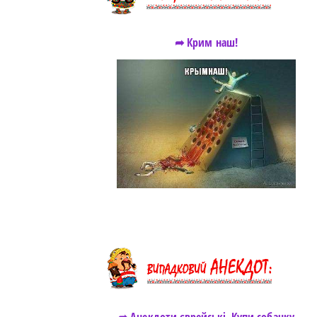
➦ Крим наш!
https://snu.in.ua/