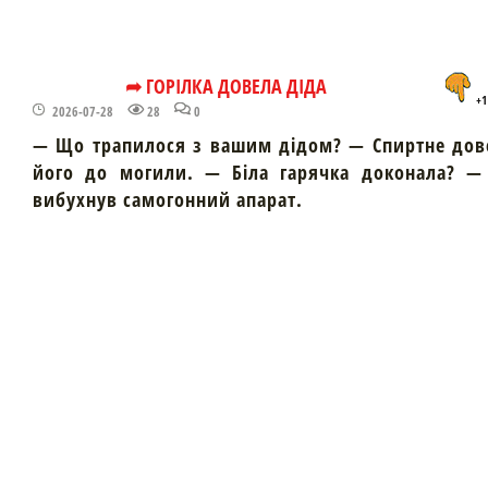
➦ ГОРІЛКА ДОВЕЛА ДІДА
+1
2026-07-28
28
0
— Що трапилося з вашим дідом? — Спиртне дов
його до могили. — Біла гарячка доконала? — 
вибухнув самогонний апарат.