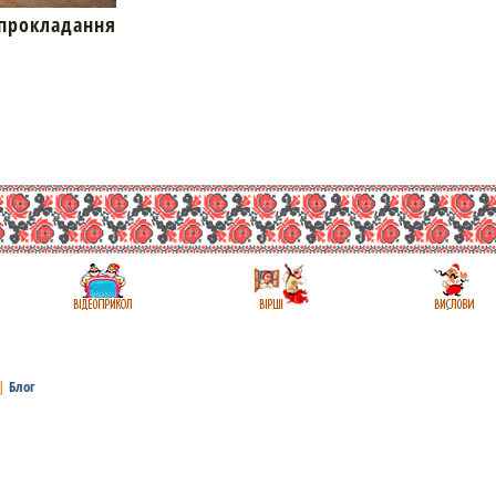
окладання
|
Блог