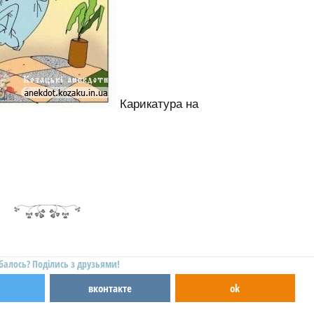
Карикатура на
балось? Поділись з друзьями!
вконтакте
ok