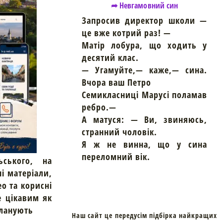
➦ Невгамовний син
Запросив директор школи —
це вже котрий раз! —
Матір лобура, що ходить у
десятий клас.
— Угамуйте,— каже,— сина.
Вчора ваш Петро
Семикласниці Марусі поламав
ребро.—
А матуся: — Ви, звиняюсь,
странний чоловік.
Я ж не винна, що у сина
переломний вік.
ьського, на
ні матеріали,
ео та корисні
е цікавим як
планують
Наш сайт це передусім підбірка найкращих