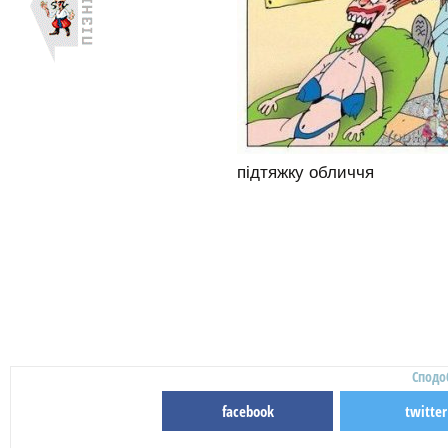
підтяжку обличчя
Сподо
facebook
twitter