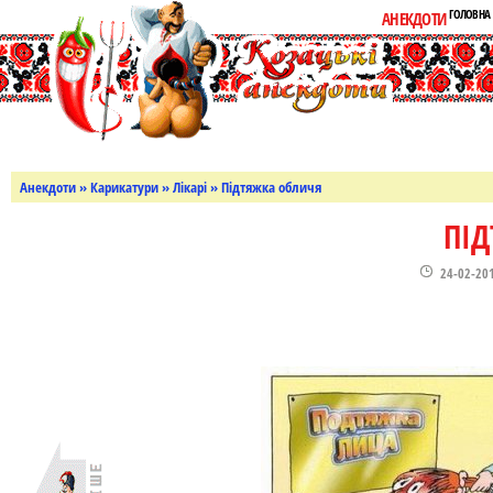
ГОЛОВНА
АНЕКДОТИ
Анекдоти
»
Карикатури
»
Лікарі
» Підтяжка обличя
ПІД
24-02-20