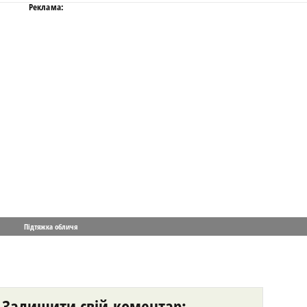
Реклама:
Підтяжка обличя
Залишити свій коментар: