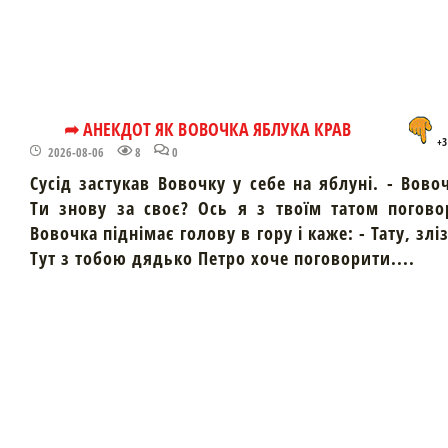
➦ АНЕКДОТ ЯК ВОВОЧКА ЯБЛУКА КРАВ
+3
2026-08-06
8
0
Сусід застукав Вовочку у себе на яблуні. - Вово
Ти знову за своє? Ось я з твоїм татом погово
Вовочка піднімає голову в гору і каже: - Тату, злі
Тут з тобою дядько Петро хоче поговорити....