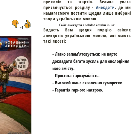
приколів та жартів. Велика увага
присвячується розділу -
Анекдоти
, де ми
намагаємого постити щодня лише вибрані
твори українською мовою.
Cайт
анекдоти
anekdot.kozaku.in.ua:
+1
Видасть Вам щодня порцію свіжих
анекдотів українською мовою, які мають
такі якості:
- Легко запам'ятовується: не варто
докладати багато зусиль для оволодіння
його змісту.
- Простота і зрозумілість.
- Високий шанс схвалення гуморески.
- Гарантія гарного настрою.