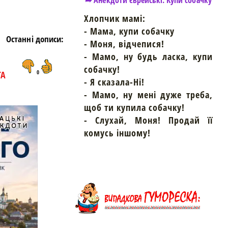
➦ Анекдоти єврейські. Купи собачку
Хлопчик мамі:
- Мама, купи собачку
Останні дописи:
- Моня, відчепися!
- Мамо, ну будь ласка, купи
собачку!
ТА
0
- Я сказала-Ні!
- Мамо, ну мені дуже треба,
щоб ти купила собачку!
- Слухай, Моня! Продай її
комусь іншому!