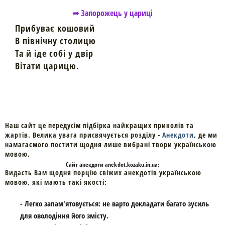
➦ Запорожець у цариці
Прибуває кошовий
В північну столицю
Та й іде собі у двір
Вітати царицю.
Наш сайт це передусім підбірка найкращих приколів та
жартів. Велика увага присвячується розділу -
Анекдоти
, де ми
намагаємого постити щодня лише вибрані твори українською
мовою.
Cайт
анекдоти
anekdot.kozaku.in.ua:
Видасть Вам щодня порцію свіжих анекдотів українською
мовою, які мають такі якості:
- Легко запам'ятовується: не варто докладати багато зусиль
для оволодіння його змісту.