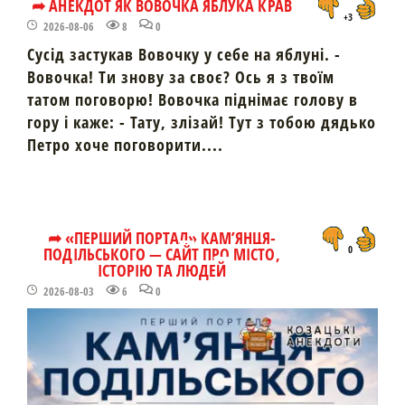
➦ АНЕКДОТ ЯК ВОВОЧКА ЯБЛУКА КРАВ
+3
2026-08-06
8
0
Сусід застукав Вовочку у себе на яблуні. -
Вовочка! Ти знову за своє? Ось я з твоїм
татом поговорю! Вовочка піднімає голову в
гору і каже: - Тату, злізай! Тут з тобою дядько
Петро хоче поговорити....
➦ «ПЕРШИЙ ПОРТАЛ» КАМ’ЯНЦЯ-
ПОДІЛЬСЬКОГО — САЙТ ПРО МІСТО,
0
ІСТОРІЮ ТА ЛЮДЕЙ
2026-08-03
6
0