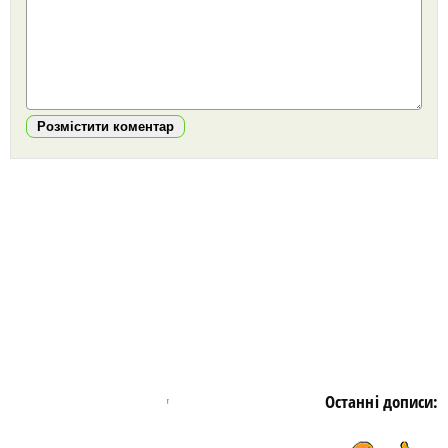
Розмістити коментар
https://snu.in.ua/
Останні дописи: