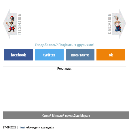
Сподобалось? Поділись з друзьями!
facebook
twitter
вконтакте
ok
Реклама:
Святий Миколай проти Діда Мороза
27-08-2025
|
Інші
«
Анекдоти козацькі
»