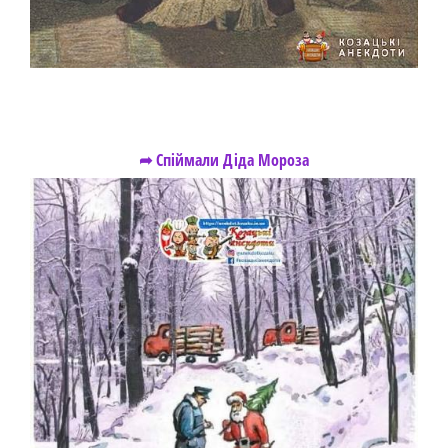
➦ Спіймали Діда Мороза