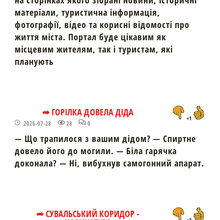
на сторінках якого зібрані новини, історичні
матеріали, туристична інформація,
фотографії, відео та корисні відомості про
життя міста. Портал буде цікавим як
місцевим жителям, так і туристам, які
планують
➦ ГОРІЛКА ДОВЕЛА ДІДА
+1
2026-07-28
28
0
— Що трапилося з вашим дідом? — Спиртне
довело його до могили. — Біла гарячка
доконала? — Ні, вибухнув самогонний апарат.
➦ СУВАЛЬСЬКИЙ КОРИДОР -
+1