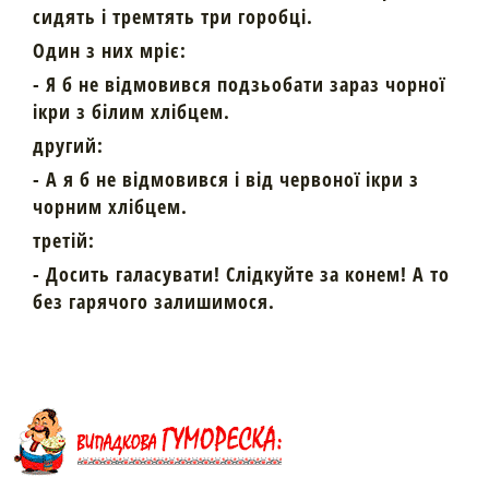
сидять і тремтять три горобці.
Один з них мріє:
- Я б не відмовився подзьобати зараз чорної
ікри з білим хлібцем.
другий:
- А я б не відмовився і від червоної ікри з
чорним хлібцем.
третій:
- Досить галасувати! Слідкуйте за конем! А то
без гарячого залишимося.