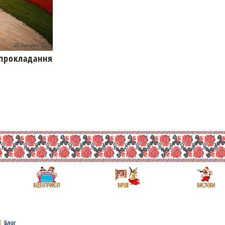
окладання
|
Блог