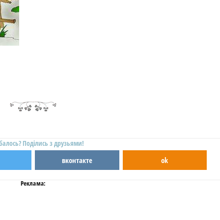
балось? Поділись з друзьями!
вконтакте
ok
Реклама: