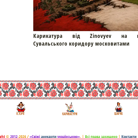
Карикатура від Zinovyev на пр
Сувальського коридору московитами
ght
©
2012
-2026 /
«Свіжі
анекдоти
українською»
.
|
Всі права захищено
|
Контакти