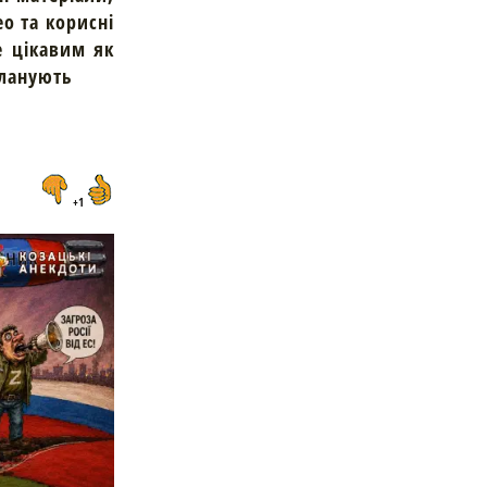
ео та корисні
е цікавим як
планують
+1