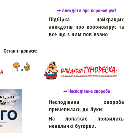
➦ Анекдоти про короновірус!
Підбірка найкращих
анекдотів про короновірус та
все що з ним пов'язано
Останні дописи:
ТА
0
➦ Несподівана хвороба
Несподівана хвороба
причепилась до Луки:
На лопатках появились
невеличкі бугорки.