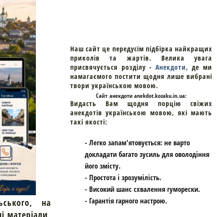
Наш сайт це передусім підбірка найкращих
приколів та жартів. Велика увага
присвячується розділу -
Анекдоти
, де ми
намагаємого постити щодня лише вибрані
твори українською мовою.
Cайт
анекдоти
anekdot.kozaku.in.ua:
Видасть Вам щодня порцію свіжих
анекдотів українською мовою, які мають
такі якості:
- Легко запам'ятовується: не варто
докладати багато зусиль для оволодіння
його змісту.
- Простота і зрозумілість.
- Високий шанс схвалення гуморески.
- Гарантія гарного настрою.
ьського, на
ні матеріали,