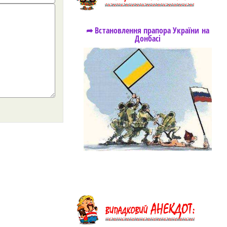
➦ Встановлення прапора України на
Донбасі
https://snu.in.ua/