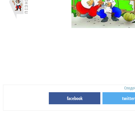
Сподо
facebook
twitter