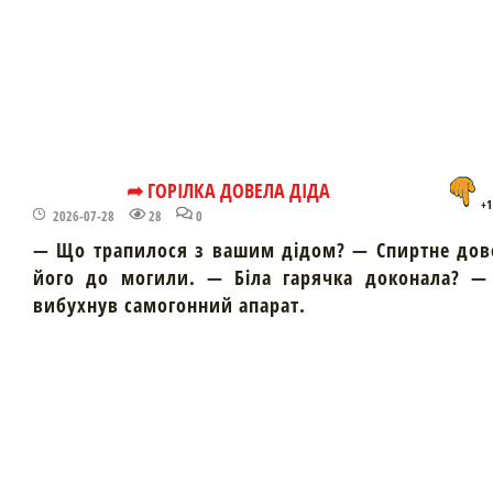
➦ ГОРІЛКА ДОВЕЛА ДІДА
+1
2026-07-28
28
0
— Що трапилося з вашим дідом? — Спиртне дов
його до могили. — Біла гарячка доконала? — 
вибухнув самогонний апарат.