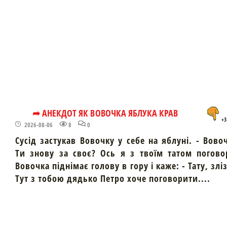
➦ АНЕКДОТ ЯК ВОВОЧКА ЯБЛУКА КРАВ
+3
2026-08-06
8
0
Сусід застукав Вовочку у себе на яблуні. - Вово
Ти знову за своє? Ось я з твоїм татом погово
Вовочка піднімає голову в гору і каже: - Тату, злі
Тут з тобою дядько Петро хоче поговорити....