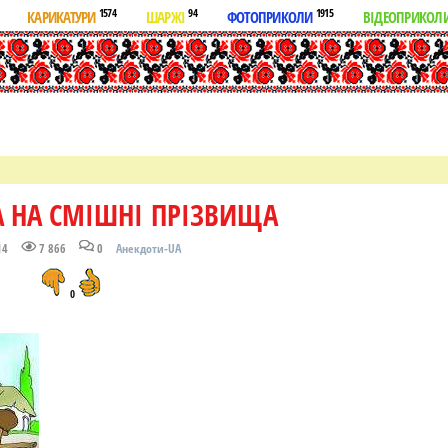
1574
94
1915
КАРИКАТУРИ
ШАРЖІ
ФОТОПРИКОЛИ
ВІДЕОПРИКОЛ
А НА СМІШНІ ПРІЗВИЩА
14
7 866
0
Анекдоти-UA
0