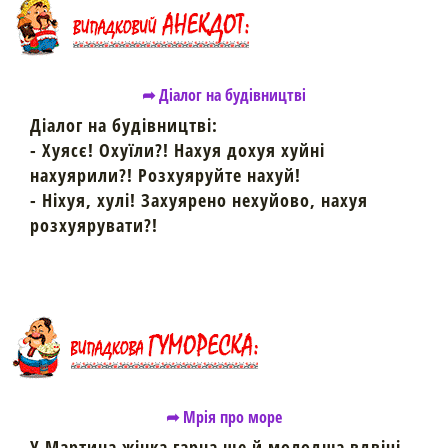
➦ Діалог на будівництві
Діалог на будівництві:
- Хуясє! Охуїли?! Нахуя дохуя хуйні
нахуярили?! Розхуяруйте нахуй!
- Ніхуя, хулі! Захуярено нехуйово, нахуя
розхуярувати?!
➦ Мрія про море
У Мартина жінка гарна ще й молодша вдвічі.