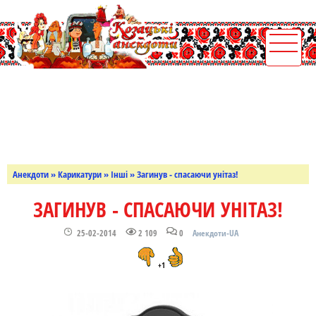
Анекдоти
»
Карикатури
»
Інші
» Загинув - спасаючи унітаз!
ЗАГИНУВ - СПАСАЮЧИ УНІТАЗ!
25-02-2014
2 109
0
Анекдоти-UA
+1