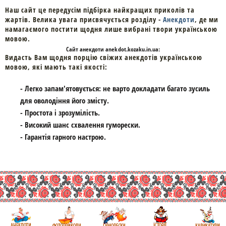
Наш сайт це передусім підбірка найкращих приколів та
жартів. Велика увага присвячується розділу -
Анекдоти
, де ми
намагаємого постити щодня лише вибрані твори українською
мовою.
Cайт
анекдоти
anekdot.kozaku.in.ua:
Видасть Вам щодня порцію свіжих анекдотів українською
мовою, які мають такі якості:
- Легко запам'ятовується: не варто докладати багато зусиль
для оволодіння його змісту.
- Простота і зрозумілість.
- Високий шанс схвалення гуморески.
- Гарантія гарного настрою.