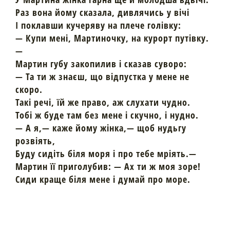
Раз вона йому сказала, дивлячись у вічі
І поклавши кучеряву на плече голівку:
— Купи мені, Мартиночку, на курорт путівку.
—
Мартин губу закопилив і сказав суворо:
— Та ти ж знаєш, що відпустка у мене не
скоро.
Такі речі, їй же право, аж слухати чудно.
Тобі ж буде там без мене і скучно, і нудно.
— А я,— каже йому жінка,— щоб нудьгу
розвіять,
Буду сидіть біля моря і про тебе мріять.—
Мартин її приголубив: — Ах ти ж моя зоре!
Сиди краще біля мене і думай про море.