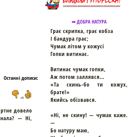
https://snu.in.ua/
➦ ДОБРА НАТУРА
Грає скрипка, грає кобза
І бандура грає;
Чумак літом у кожусі
Гопки витинає.
Витинає чумак гопки,
Аж потом заллявся…
Останні дописи:
«Та скинь-бо ти кожух,
брате!»
+1
Якийсь обізвався.
ртне довело
«Ні, не скину! — чумак каже.
нала? — Ні,
—
Бо натуру маю,