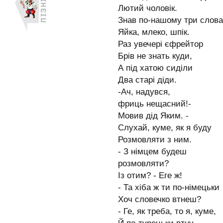
Лютий чоловік.
Знав по-нашому три слова
Яйка, млеко, шпік.
Раз увечері єфрейтор
Брів не знать куди,
А під хатою сиділи
Два старі діди.
-Ач, надувся,
фриць нещасний!-
Мовив дід Яким. -
Слухай, куме, як я буду
Розмовляти з ним.
- З німцем будеш
розмовляти?
Із отим? - Еге ж!
- Та хіба ж ти по-німецьки
Хоч словечко втнеш?
- Ге, як треба, то я, куме,