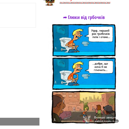
➦ Глюки від грбочків