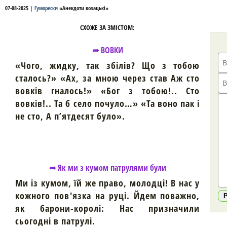
07-08-2025
|
Гуморески
«
Анекдоти козацькі
»
СХОЖЕ ЗА ЗМІСТОМ:
➦ ВОВКИ
«Чого, жидку, так збілів? Що з тобою
сталось?» «Ах, за мною через став Аж сто
вовків гналось!» «Бог з тобою!.. Сто
вовків!.. Та б село почуло…» «Та воно пак і
не сто, А п’ятдесят було».
➦ Як ми з кумом патрулями були
Ми із кумом, їй же право, молодці! В нас у
кожного пов'язка на руці. Йдем поважно,
як барони-королі: Нас призначили
сьогодні в патрулі.