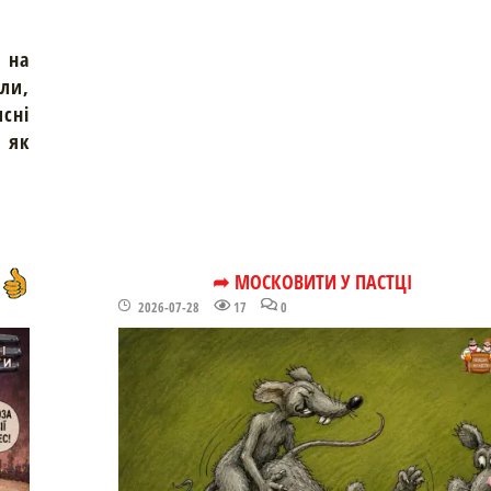
 на
али,
исні
м як
➦ МОСКОВИТИ У ПАСТЦІ
2026-07-28
17
0