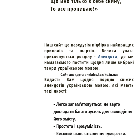
Що йно тілько з себе скину,
То все пропиваю!»
Наш сайт це передусім підбірка найкращих
приколів та жартів. Велика увага
присвячується розділу -
Анекдоти
, де ми
намагаємого постити щодня лише вибрані
твори українською мовою.
Cайт
анекдоти
anekdot.kozaku.in.ua:
Видасть Вам щодня порцію свіжих
анекдотів українською мовою, які мають
такі якості:
- Легко запам'ятовується: не варто
докладати багато зусиль для оволодіння
його змісту.
- Простота і зрозумілість.
- Високий шанс схвалення гуморески.