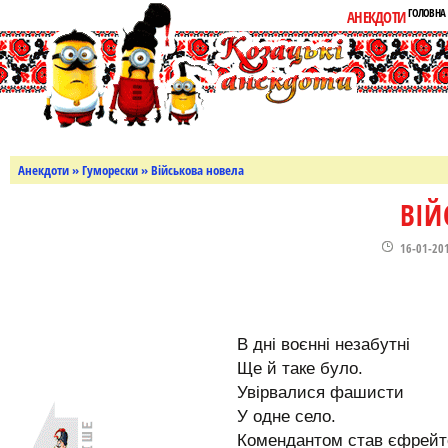
ГОЛОВНА
АНЕКДОТИ
Анекдоти
»
Гуморески
» Військова новела
ВІЙ
16-01-20
В дні воєнні незабутні
Ще й таке було.
Увірвалися фашисти
У одне село.
Комендантом став єфрейт