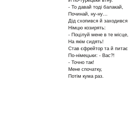
Й по-турецьки втну.
- То давай тоді балакай,
Починай, ну-ну…
Дід схопився й заходився
Німцю козирять:
- Поцілуй мене в те місце,
На якім сидять!
Став єфрейтор та й питає
По-німецьки: - Вас?!
- Точно так!
Мене спочатку,
Потім кума раз.