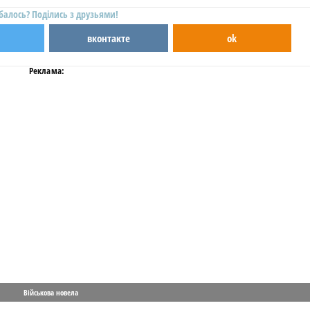
балось? Поділись з друзьями!
вконтакте
ok
Реклама:
Військова новела