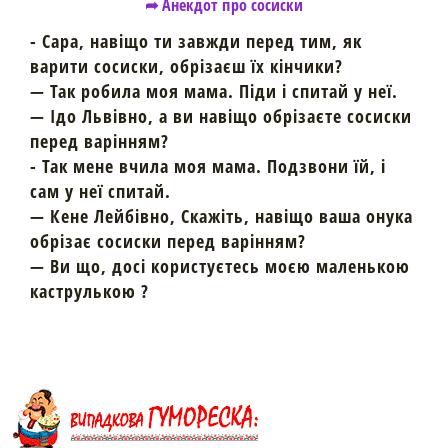
➦ Анекдот про сосиски
- Сара, навіщо ти завжди перед тим, як
варити сосиски, обрізаєш їх кінчики?
— Так робила моя мама. Піди і спитай у неї.
— Ідо Львівно, а ви навіщо обрізаєте сосиски
перед варінням?
- Так мене вчила моя мама. Подзвони їй, і
сам у неї спитай.
— Кене Лейбівно, Скажіть, навіщо ваша онука
обрізає сосиски перед варінням?
— Ви що, досі користуєтесь моєю маленькою
каструлькою ?