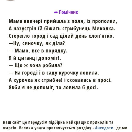
➦ Помічник
Мама ввечері прийшла з поля, із прополки,
А назустріч їй біжить стрибунець Миколка.
Стерегло город і сад цілий день хлоп'ятко.
—Ну, синочку, як діла?
— Мамо, все в порядку.
Я й циганці допоміг!.
— Що ж вона робила?
— На городі і в саду курочку ловила.
А курочка як стрибне! і сховалась в просі.
Якби я не допоміг, то ловила б досі.
Наш сайт це передусім підбірка найкращих приколів та
жартів. Велика увага присвячується розділу -
Анекдоти
, де ми