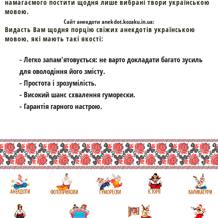
намагаємого постити щодня лише вибрані твори українською
мовою.
Cайт
анекдоти
anekdot.kozaku.in.ua:
Видасть Вам щодня порцію свіжих анекдотів українською
мовою, які мають такі якості:
- Легко запам'ятовується: не варто докладати багато зусиль
для оволодіння його змісту.
- Простота і зрозумілість.
- Високий шанс схвалення гуморески.
- Гарантія гарного настрою.