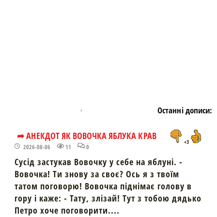
Останні дописи:
➦ АНЕКДОТ ЯК ВОВОЧКА ЯБЛУКА КРАВ
+3
2026-08-06
11
0
Сусід застукав Вовочку у себе на яблуні. -
Вовочка! Ти знову за своє? Ось я з твоїм
татом поговорю! Вовочка піднімає голову в
гору і каже: - Тату, злізай! Тут з тобою дядько
Петро хоче поговорити....