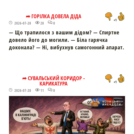
➦ ГОРІЛКА ДОВЕЛА ДІДА
+1
2026-07-28
28
0
— Що трапилося з вашим дідом? — Спиртне
довело його до могили. — Біла гарячка
доконала? — Ні, вибухнув самогонний апарат.
➦ СУВАЛЬСЬКИЙ КОРИДОР -
КАРИКАТУРА
+1
2026-07-28
11
0