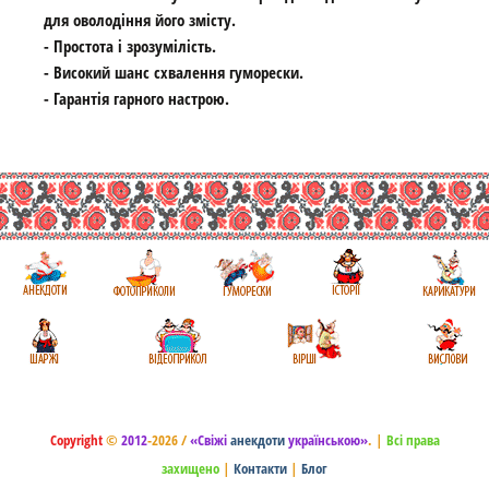
для оволодіння його змісту.
- Простота і зрозумілість.
- Високий шанс схвалення гуморески.
- Гарантія гарного настрою.
Copyright
©
2012
-2026 /
«Свіжі
анекдоти
українською»
.
|
Всі права
захищено
|
Контакти
|
Блог