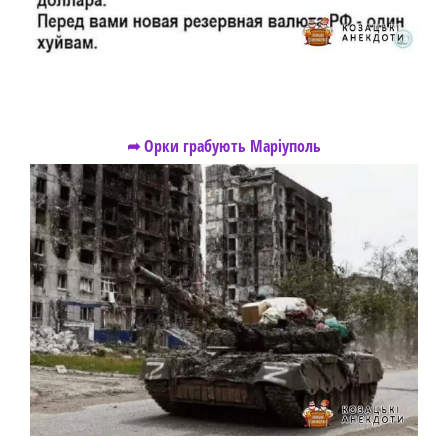
➦ Орки грабують Маріуполь