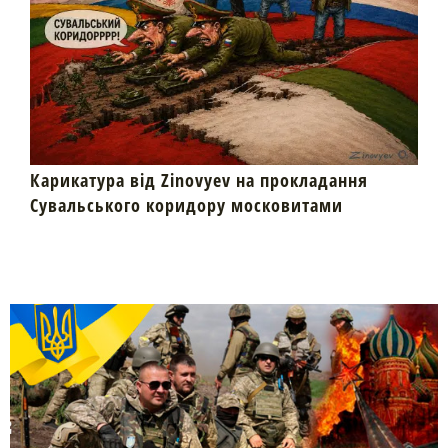
Карикатура від Zinovyev на прокладання
Сувальського коридору московитами