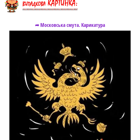
➦ Московська смута. Карикатура