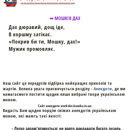
➦ МОШКІВ ДАХ
Дах дюравий, дощ іде,
В коршму затікає.
«Покрив би ти, Мошку, дах!»
Мужик промовляє.
Наш сайт це передусім підбірка найкращих приколів та
жартів. Велика увага присвячується розділу -
Анекдоти
, де ми
намагаємого постити щодня лише вибрані твори українською
мовою.
Cайт
анекдоти
anekdot.kozaku.in.ua:
Видасть Вам щодня порцію свіжих анекдотів українською
мовою, які мають такі якості:
- Легко запам'ятовується: не варто докладати багато зусиль