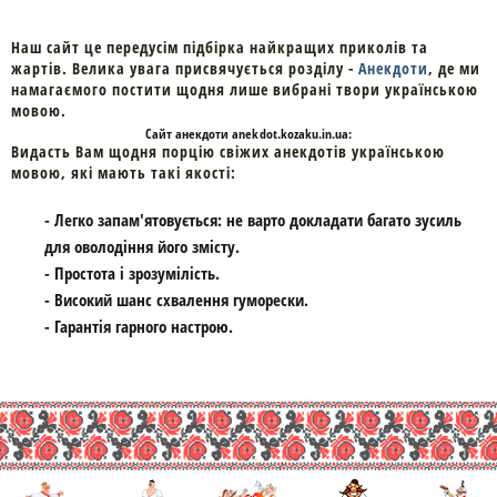
Наш сайт це передусім підбірка найкращих приколів та
жартів. Велика увага присвячується розділу -
Анекдоти
, де ми
намагаємого постити щодня лише вибрані твори українською
мовою.
Cайт
анекдоти
anekdot.kozaku.in.ua:
Видасть Вам щодня порцію свіжих анекдотів українською
мовою, які мають такі якості:
- Легко запам'ятовується: не варто докладати багато зусиль
для оволодіння його змісту.
- Простота і зрозумілість.
- Високий шанс схвалення гуморески.
- Гарантія гарного настрою.