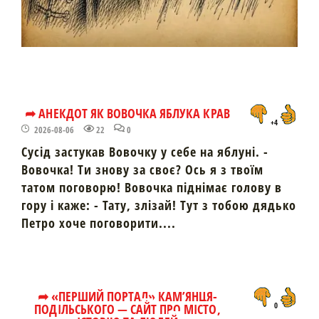
➦ АНЕКДОТ ЯК ВОВОЧКА ЯБЛУКА КРАВ
+4
2026-08-06
22
0
Сусід застукав Вовочку у себе на яблуні. -
Вовочка! Ти знову за своє? Ось я з твоїм
татом поговорю! Вовочка піднімає голову в
гору і каже: - Тату, злізай! Тут з тобою дядько
Петро хоче поговорити....
➦ «ПЕРШИЙ ПОРТАЛ» КАМ’ЯНЦЯ-
ПОДІЛЬСЬКОГО — САЙТ ПРО МІСТО,
0