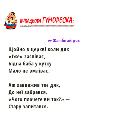
➦ Жалібний дяк
Щойно в церкві коли дяк
«Іже» заспіває,
Бідна баба у кутку
Мало не вмліває.
Аж завважив теє дяк,
До неї забрався.
«Чого плачете ви так?» —
Стару запитався.