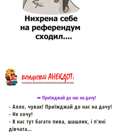
➦ Приїжджай до нас на дачу!
- Алло, чувак! Приїжджай до нас на дачу!
- Не хочу!
- В нас тут багато пива, шашлик, і п’яні
дівчата…