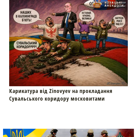
Карикатура від Zinovyev на прокладання
Сувальського коридору московитами