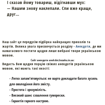
І сказав йому товариш, відігнавши мух:
— Нашим знову наклепали. Спи вже краще,
друг…
Наш сайт це передусім підбірка найкращих приколів та
жартів. Велика увага присвячується розділу -
Анекдоти
, де ми
намагаємого постити щодня лише вибрані твори українською
мовою.
Cайт
анекдоти
anekdot.kozaku.in.ua:
Видасть Вам щодня порцію свіжих анекдотів українською
мовою, які мають такі якості:
- Легко запам'ятовується: не варто докладати багато зусиль
для оволодіння його змісту.
- Простота і зрозумілість.
- Високий шанс схвалення гуморески.
- Гарантія гарного настрою.