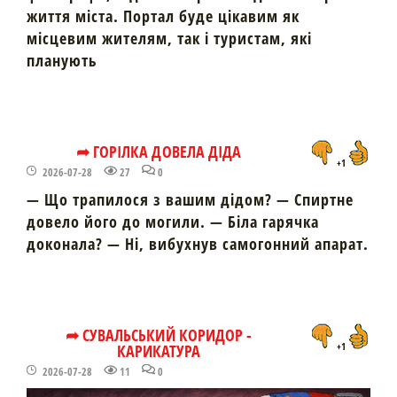
життя міста. Портал буде цікавим як
місцевим жителям, так і туристам, які
планують
➦ ГОРІЛКА ДОВЕЛА ДІДА
+1
2026-07-28
27
0
— Що трапилося з вашим дідом? — Спиртне
довело його до могили. — Біла гарячка
доконала? — Ні, вибухнув самогонний апарат.
➦ СУВАЛЬСЬКИЙ КОРИДОР -
КАРИКАТУРА
+1
2026-07-28
11
0