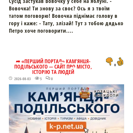
Сусід застукав Вовочку у себе на яблуні. -
Вовочка! Ти знову за своє? Ось я з твоїм
татом поговорю! Вовочка піднімає голову в
гору і каже: - Тату, злізай! Тут з тобою дядько
Петро хоче поговорити....
➦ «ПЕРШИЙ ПОРТАЛ» КАМ’ЯНЦЯ-
ПОДІЛЬСЬКОГО — САЙТ ПРО МІСТО,
0
ІСТОРІЮ ТА ЛЮДЕЙ
2026-08-03
5
0