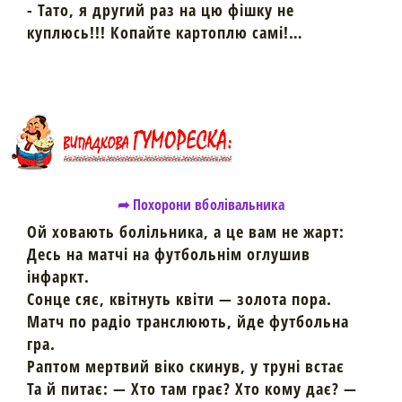
- Тато, я другий раз на цю фішку не
куплюсь!!! Копайте картоплю самі!…
➦ Похорони вболівальника
Ой ховають болільника, а це вам не жарт:
Десь на матчі на футбольнім оглушив
інфаркт.
Сонце сяє, квітнуть квіти — золота пора.
Матч по радіо транслюють, йде футбольна
гра.
Раптом мертвий віко скинув, у труні встає
Та й питає: — Хто там грає? Хто кому дає? —