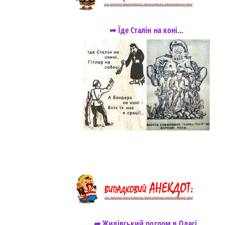
➦ Їде Сталін на коні...
➦ Жидівський погром в Одесі.