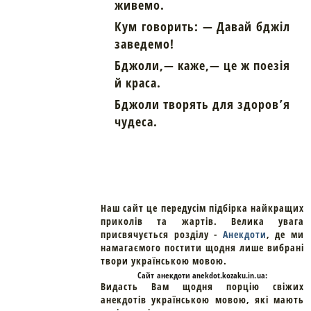
живемо.
Кум говорить: — Давай бджіл
заведемо!
Бджоли,— каже,— це ж поезія
й краса.
Бджоли творять для здоров’я
чудеса.
Наш сайт це передусім підбірка найкращих
приколів та жартів. Велика увага
присвячується розділу -
Анекдоти
, де ми
намагаємого постити щодня лише вибрані
твори українською мовою.
Cайт
анекдоти
anekdot.kozaku.in.ua:
Видасть Вам щодня порцію свіжих
анекдотів українською мовою, які мають