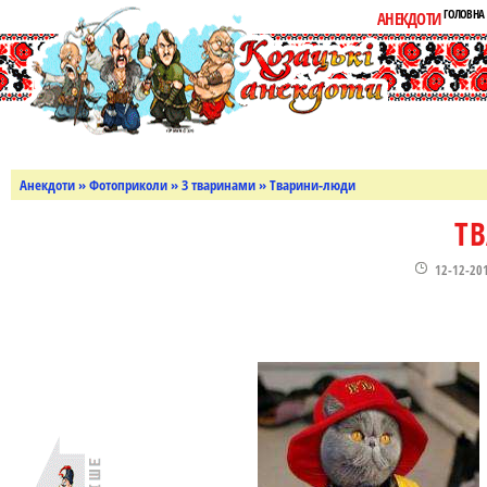
ГОЛОВНА
АНЕКДОТИ
Анекдоти
»
Фотоприколи
»
З тваринами
» Тварини-люди
Т
12-12-20