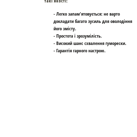
такі якості:
- Легко запам'ятовується: не варто
докладати багато зусиль для оволодіння
його змісту.
- Простота і зрозумілість.
- Високий шанс схвалення гуморески.
- Гарантія гарного настрою.