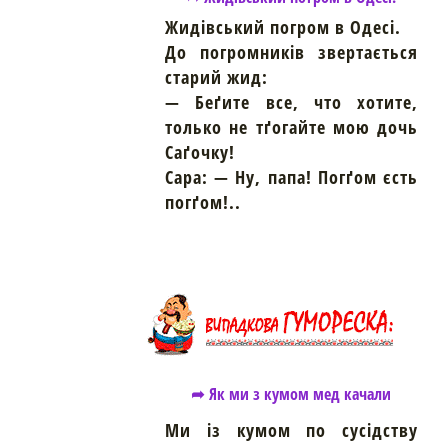
Жидівський погром в Одесі.
До погромників звертається
старий жид:
— Беґите все, что хотите,
только не тґогайте мою дочь
Саґочку!
Сара: — Hу, папа! Погґом єсть
погґом!..
➦ Як ми з кумом мед качали
Ми із кумом по сусідству