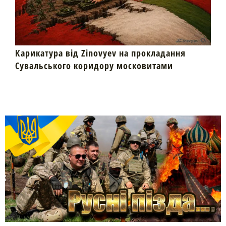
Карикатура від Zinovyev на прокладання
Сувальського коридору московитами