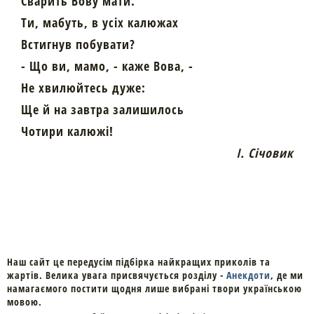
Сварить Вову мати.
Ти, мабуть, в усіх калюжах
Встигнув побувати?
- Що ви, мамо, - каже Вова, -
Не хвилюйтесь дуже:
Ще й на завтра залишилось
Чотири калюжі!
І. Січовик
Наш сайт це передусім підбірка найкращих приколів та
жартів. Велика увага присвячується розділу -
Анекдоти
, де ми
намагаємого постити щодня лише вибрані твори українською
мовою.