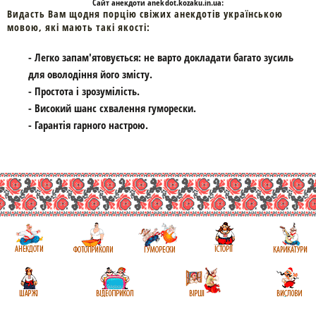
Cайт
анекдоти
anekdot.kozaku.in.ua:
Видасть Вам щодня порцію свіжих анекдотів українською
мовою, які мають такі якості:
- Легко запам'ятовується: не варто докладати багато зусиль
для оволодіння його змісту.
- Простота і зрозумілість.
- Високий шанс схвалення гуморески.
- Гарантія гарного настрою.