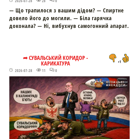
2026-07-28
28
0
— Що трапилося з вашим дідом? — Спиртне
довело його до могили. — Біла гарячка
доконала? — Ні, вибухнув самогонний апарат.
➦ СУВАЛЬСЬКИЙ КОРИДОР -
КАРИКАТУРА
+1
2026-07-28
11
0