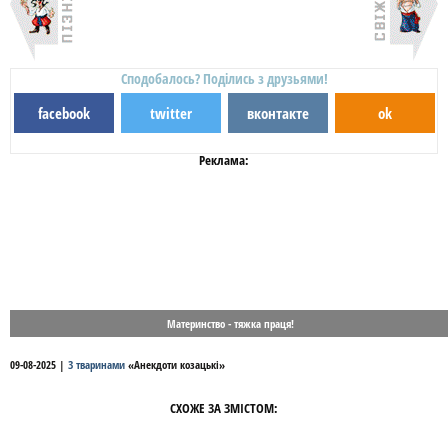
Сподобалось? Поділись з друзьями!
facebook
twitter
вконтакте
ok
Реклама:
Материнство - тяжка праця!
09-08-2025
|
З тваринами
«
Анекдоти козацькі
»
СХОЖЕ ЗА ЗМІСТОМ: