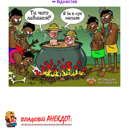
➦ Відомстив