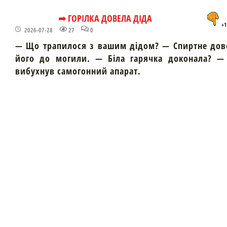
➦ ГОРІЛКА ДОВЕЛА ДІДА
+1
2026-07-28
27
0
— Що трапилося з вашим дідом? — Спиртне дов
його до могили. — Біла гарячка доконала? — 
вибухнув самогонний апарат.