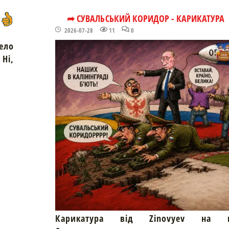
➦ СУВАЛЬСЬКИЙ КОРИДОР - КАРИКАТУРА
2026-07-28
11
0
ело
Ні,
Карикатура від Zinovyev на пр