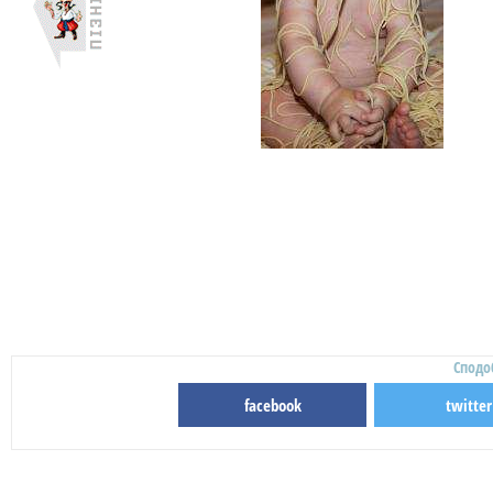
Сподо
facebook
twitter