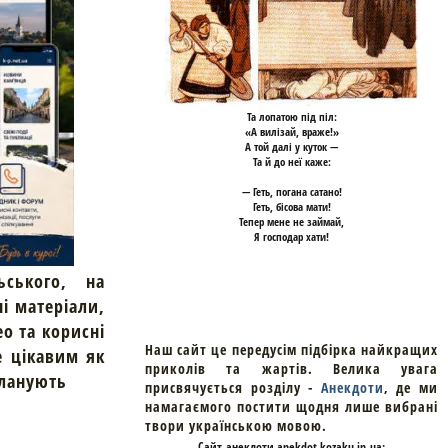
Та лопатою під піл:
«А вилізай, враже!»
А той далі у куток —
Та й до неї каже:
— Геть, погана сатано!
Геть, бісова мати!
Тепер мене не займай,
Я господар хати!
ьського, на
ні матеріали,
ео та корисні
Наш сайт це передусім підбірка найкращих
е цікавим як
приколів та жартів. Велика увага
планують
присвячується розділу -
Анекдоти
, де ми
намагаємого постити щодня лише вибрані
твори українською мовою.
Cайт
анекдоти
anekdot.kozaku.in.ua: