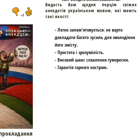
Видасть Вам щодня порцію свіжих
анекдотів українською мовою, які мають
+1
такі якості:
- Легко запам'ятовується: не варто
докладати багато зусиль для оволодіння
його змісту.
- Простота і зрозумілість.
- Високий шанс схвалення гуморески.
- Гарантія гарного настрою.
окладання