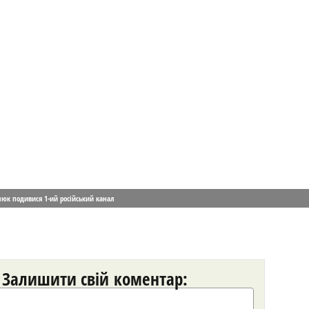
юк подивися 1-ий російський канал
Залишити свій коментар: