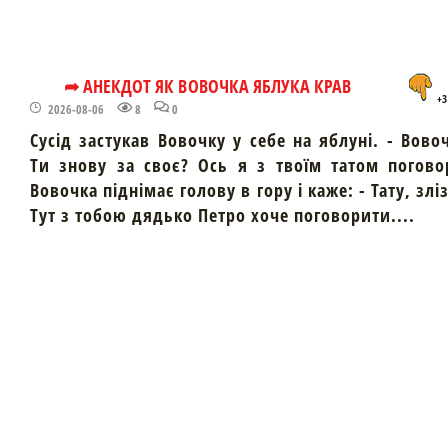
➦ АНЕКДОТ ЯК ВОВОЧКА ЯБЛУКА КРАВ
+3
2026-08-06
8
0
Сусід застукав Вовочку у себе на яблуні. - Вово
Ти знову за своє? Ось я з твоїм татом погово
Вовочка піднімає голову в гору і каже: - Тату, злі
Тут з тобою дядько Петро хоче поговорити....