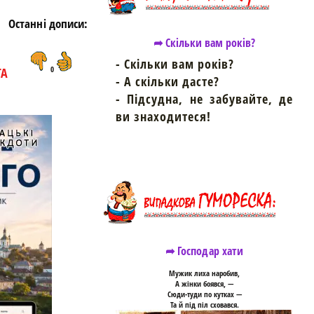
Останні дописи:
➦ Скільки вам років?
- Скільки вам років?
ТА
0
- А скільки дасте?
- Підсудна, не забувайте, де
ви знаходитеся!
➦ Господар хати
Мужик лиха наробив,
А жінки боявся, —
Сюди-туди по кутках —
Та й під піл сховався.