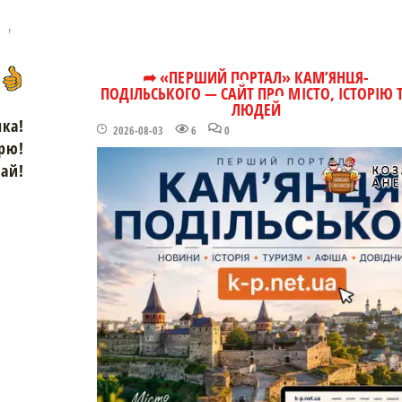
➦ «ПЕРШИЙ ПОРТАЛ» КАМ’ЯНЦЯ-
ПОДІЛЬСЬКОГО — САЙТ ПРО МІСТО, ІСТОРІЮ 
ЛЮДЕЙ
чка!
2026-08-03
6
0
рю!
зай!