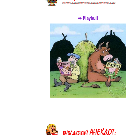
➦ Playbull
https://snu.in.ua/