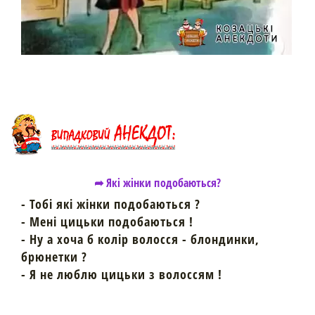
➦ Які жінки подобаються?
- Тобі які жінки подобаються ?
- Мені цицьки подобаються !
- Ну а хоча б колір волосся - блондинки,
брюнетки ?
- Я не люблю цицьки з волоссям !