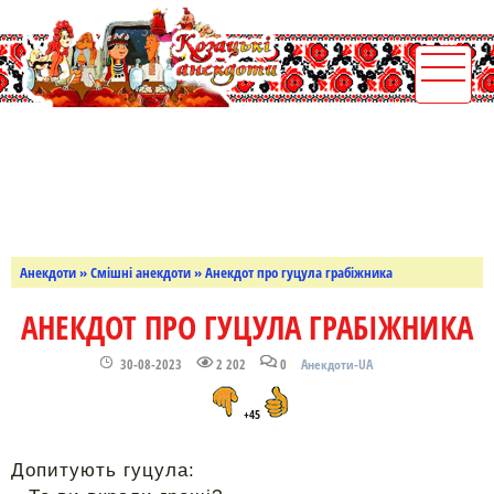
Анекдоти
»
Смішні анекдоти
» Анекдот про гуцула грабіжника
АНЕКДОТ ПРО ГУЦУЛА ГРАБІЖНИКА
30-08-2023
2 202
0
Анекдоти-UA
+45
Допитують гуцула: