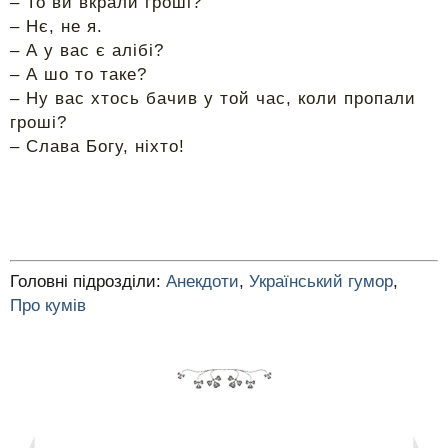
– То ви вкрали гроші?
– Нє, не я.
– А у вас є алібі?
– А шо то таке?
– Ну вас хтось бачив у той час, коли пропали
гроші?
– Слава Богу, ніхто!
Головні підрозділи:
Анекдоти
,
Український гумор
,
Про кумів