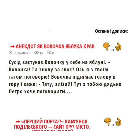
Останні дописи:
➦ АНЕКДОТ ЯК ВОВОЧКА ЯБЛУКА КРАВ
+3
2026-08-06
15
0
Сусід застукав Вовочку у себе на яблуні. -
Вовочка! Ти знову за своє? Ось я з твоїм
татом поговорю! Вовочка піднімає голову в
гору і каже: - Тату, злізай! Тут з тобою дядько
Петро хоче поговорити....
➦ «ПЕРШИЙ ПОРТАЛ» КАМ’ЯНЦЯ-
ПОДІЛЬСЬКОГО — САЙТ ПРО МІСТО,
0