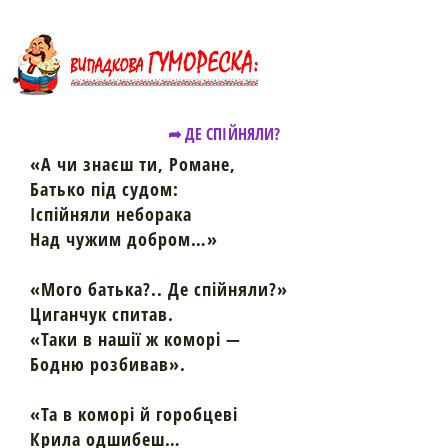
➦ ДЕ СПІЙНЯЛИ?
«А чи знаєш ти, Романе,
Батько під судом:
Іспійняли неборака
Над чужим добром…»
«Мого батька?.. Де спійняли?»
Циганчук спитав.
«Таки в нашії ж коморі —
Бодню розбивав».
«Та в коморі й горобцеві
Крила одшибеш…