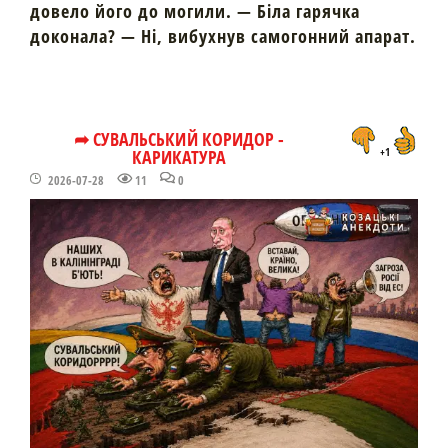
довело його до могили. — Біла гарячка
доконала? — Ні, вибухнув самогонний апарат.
➦ СУВАЛЬСЬКИЙ КОРИДОР -
КАРИКАТУРА
+1
2026-07-28
11
0