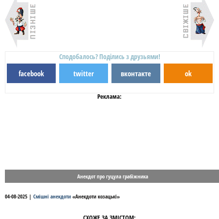
Сподобалось? Поділись з друзьями!
facebook
twitter
вконтакте
ok
Реклама:
Анекдот про гуцула грабіжника
04-08-2025
|
Смішні анекдоти
«
Анекдоти козацькі
»
СХОЖЕ ЗА ЗМІСТОМ: