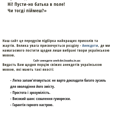
Ні! Пусти-но батька в поле!
Чи тогді піймеш?»
Наш сайт це передусім підбірка найкращих приколів та
жартів. Велика увага присвячується розділу -
Анекдоти
, де ми
намагаємого постити щодня лише вибрані твори українською
мовою.
Cайт
анекдоти
anekdot.kozaku.in.ua:
Видасть Вам щодня порцію свіжих анекдотів українською
мовою, які мають такі якості:
- Легко запам'ятовується: не варто докладати багато зусиль
для оволодіння його змісту.
- Простота і зрозумілість.
- Високий шанс схвалення гуморески.
- Гарантія гарного настрою.