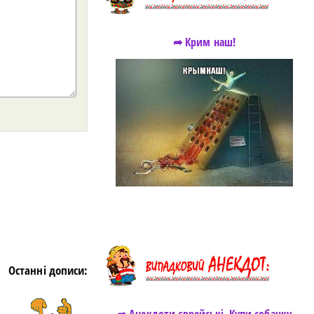
➦ Крим наш!
https://snu.in.ua/
Останні дописи: