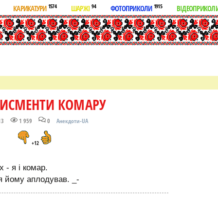
1574
94
1915
КАРИКАТУРИ
ШАРЖІ
ФОТОПРИКОЛИ
ВІДЕОПРИКОЛ
ИСМЕНТИ КОМАРУ
13
1 959
0
Анекдоти-UA
+12
 - я і комар.
 я йому аплодував. _-