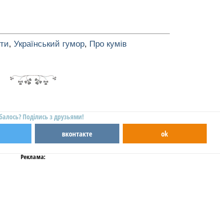
оти
,
Український гумор
,
Про кумів
балось? Поділись з друзьями!
вконтакте
ok
Реклама: