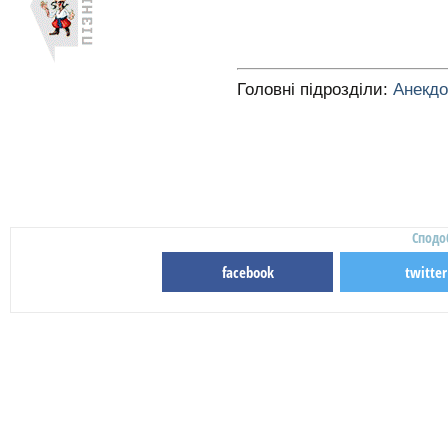
Головні підрозділи:
Анекд
Сподо
facebook
twitter