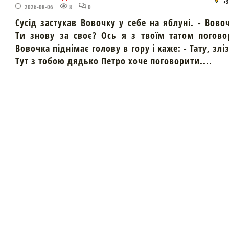
+3
2026-08-06
8
0
Сусід застукав Вовочку у себе на яблуні. - Вово
Ти знову за своє? Ось я з твоїм татом погово
Вовочка піднімає голову в гору і каже: - Тату, злі
Тут з тобою дядько Петро хоче поговорити....