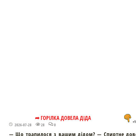
➦ ГОРІЛКА ДОВЕЛА ДІДА
+1
2026-07-28
28
0
— Що трапилося з вашим дідом? — Спиртне дов