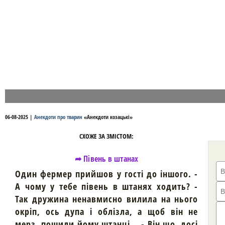
06-08-2025
|
Анекдоти про тварин
«
Анекдоти козацькі
»
СХОЖЕ ЗА ЗМІСТОМ:
➦ Півень в штанах
Один фермер прийшов у гості до іншого. -
А чому у тебе півень в штанях ходить? -
Так дружина ненавмисно вилила на нього
окріп, ось дупа і облізла, а щоб він не
мерз, пошили йому штанці .. - Він що, досі