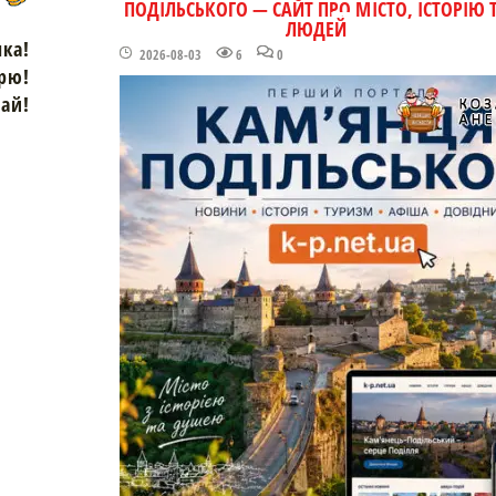
ПОДІЛЬСЬКОГО — САЙТ ПРО МІСТО, ІСТОРІЮ 
ЛЮДЕЙ
чка!
2026-08-03
6
0
рю!
зай!