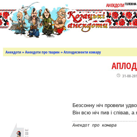
ГОЛОВНА
АНЕКДОТИ
Анекдоти
»
Анекдоти про тварин
» Аплодисменти комару
АПЛОД
31-08-20
Безсонну ніч провели удвох
Він всю ніч пив і співав, а
Анекдот про комара