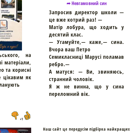
➦ Невгамовний син
Запросив директор школи —
це вже котрий раз! —
Матір лобура, що ходить у
десятий клас.
— Угамуйте,— каже,— сина.
Вчора ваш Петро
ьського, на
Семикласниці Марусі поламав
ні матеріали,
ребро.—
ео та корисні
А матуся: — Ви, звиняюсь,
е цікавим як
странний чоловік.
планують
Я ж не винна, що у сина
переломний вік.
+1
Наш сайт це передусім підбірка найкращих