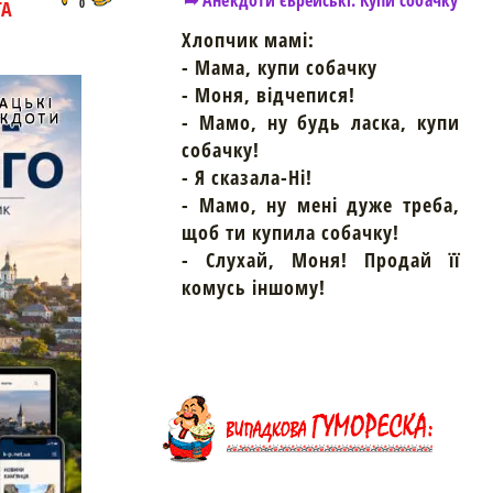
➦ Анекдоти єврейські. Купи собачку
ТА
0
Хлопчик мамі:
- Мама, купи собачку
- Моня, відчепися!
- Мамо, ну будь ласка, купи
собачку!
- Я сказала-Ні!
- Мамо, ну мені дуже треба,
щоб ти купила собачку!
- Слухай, Моня! Продай її
комусь іншому!