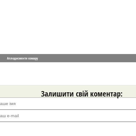
Аплодисменти комару
Залишити свій коментар: