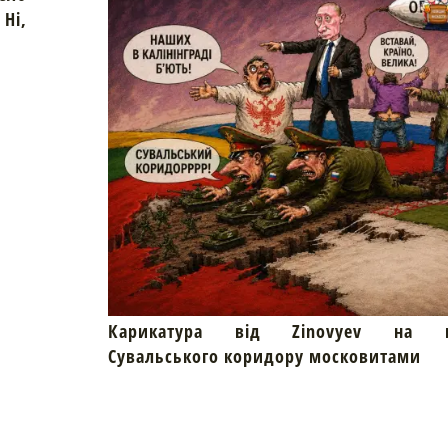
Ні,
Карикатура від Zinovyev на пр
Сувальського коридору московитами