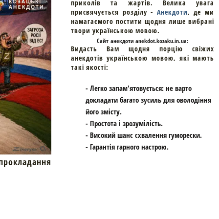
приколів та жартів. Велика увага
присвячується розділу -
Анекдоти
, де ми
намагаємого постити щодня лише вибрані
твори українською мовою.
Cайт
анекдоти
anekdot.kozaku.in.ua:
Видасть Вам щодня порцію свіжих
анекдотів українською мовою, які мають
такі якості:
- Легко запам'ятовується: не варто
докладати багато зусиль для оволодіння
його змісту.
- Простота і зрозумілість.
- Високий шанс схвалення гуморески.
- Гарантія гарного настрою.
окладання