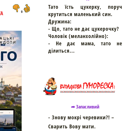
Тато їсть цукерку, поруч
ТА
0
крутиться маленький син.
Дружина:
- Що, тато не дає цукерочку?
Чоловік (меланхолійно):
- Не дає мама, тато не
ділиться...
➦ Запасливий
- Знову мокрі черевики?! –
Сварить Вову мати.