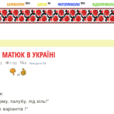
1574
94
1915
КАРИКАТУРИ
ШАРЖІ
ФОТОПРИКОЛИ
ВІДЕОПРИКОЛ
 МАТЮК В УКРАЇНІ
22
1 123
0
Анекдоти-UA
+7
к:
рму, палубу, під кіль!"
 варіантів !"