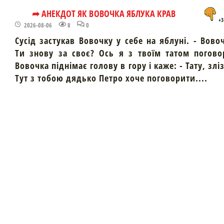
➦ АНЕКДОТ ЯК ВОВОЧКА ЯБЛУКА КРАВ
+3
2026-08-06
8
0
Сусід застукав Вовочку у себе на яблуні. - Вово
Ти знову за своє? Ось я з твоїм татом погово
Вовочка піднімає голову в гору і каже: - Тату, злі
Тут з тобою дядько Петро хоче поговорити....