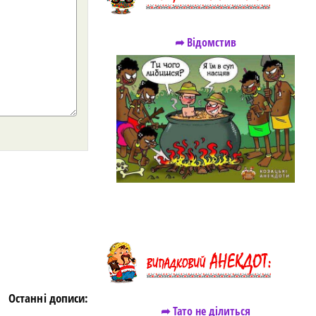
➦ Відомстив
https://snu.in.ua/
Останні дописи:
➦ Тато не ділиться