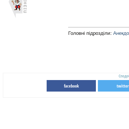
Головні підрозділи:
Анекд
Сподо
facebook
twitter