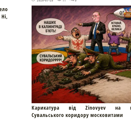
2026-07-28
11
0
ело
Ні,
Карикатура від Zinovyev на пр
Сувальського коридору московитами