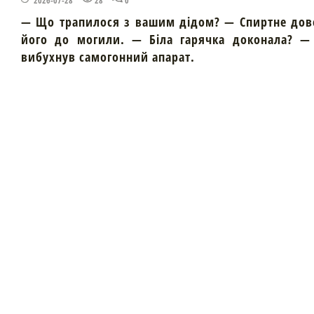
2026-07-28
28
0
— Що трапилося з вашим дідом? — Спиртне дов
його до могили. — Біла гарячка доконала? — 
вибухнув самогонний апарат.