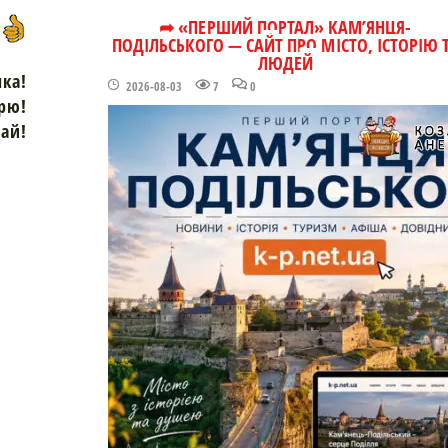
➦ «ПЕРШИЙ ПОРТАЛ» КАМ’ЯНЦЯ-
ПОДІЛЬСЬКОГО — САЙТ ПРО МІСТО, ІСТОРІЮ 
ЛЮДЕЙ
чка!
2026-08-03
7
0
рю!
зай!