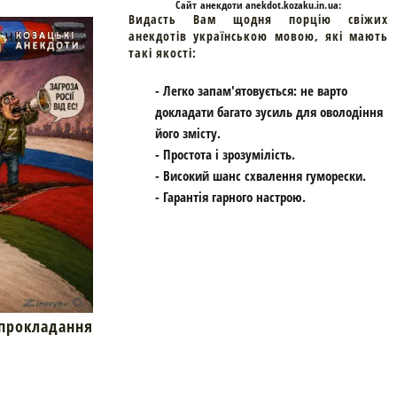
Cайт
анекдоти
anekdot.kozaku.in.ua:
Видасть Вам щодня порцію свіжих
анекдотів українською мовою, які мають
такі якості:
- Легко запам'ятовується: не варто
докладати багато зусиль для оволодіння
його змісту.
- Простота і зрозумілість.
- Високий шанс схвалення гуморески.
- Гарантія гарного настрою.
окладання