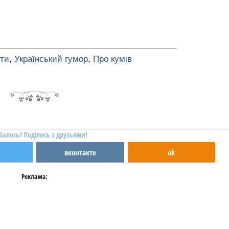
оти
,
Український гумор
,
Про кумів
балось? Поділись з друзьями!
вконтакте
ok
Реклама: