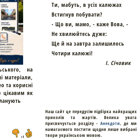
Ти, мабуть, в усіх калюжах
Встигнув побувати?
- Що ви, мамо, - каже Вова, -
Не хвилюйтесь дуже:
Ще й на завтра залишилось
Чотири калюжі!
І. Січовик
ьського, на
ні матеріали,
ео та корисні
е цікавим як
планують
Наш сайт це передусім підбірка найкращих
приколів та жартів. Велика увага
присвячується розділу -
Анекдоти
, де ми
намагаємого постити щодня лише вибрані
твори українською мовою.
+1