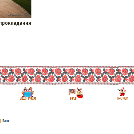
окладання
|
Блог