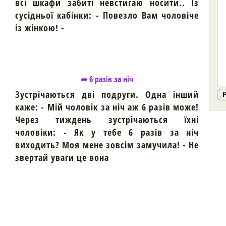
всі шкафи забиті невстигаю носити.. Із
сусідньої кабінки: - Повезло Вам чоловіче
із жінкою! -
➦ 6 разів за ніч
Зустрічаються дві подруги. Одна інший
каже: - Мій чоловік за ніч аж 6 разів може!
Через тиждень зустрічаються їхні
чоловіки: - Як у тебе 6 разів за ніч
виходить? Моя мене зовсім замучила! - Не
звертай уваги це вона