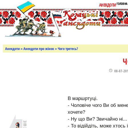
ГОЛОВНА
АНЕКДОТИ
Анекдоти
»
Анекдоти про жінок
» Чого третесь?
Ч
08-07-20
В маршртуці.
- Чоловіче чого Ви об мен
хочете?
- Ну що Ви? Звичайно ні...
- То відійдіть, може хтось