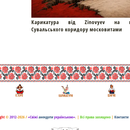
Карикатура від Zinovyev на пр
Сувальського коридору московитами
ght
©
2012
-2026 /
«Свіжі
анекдоти
українською»
.
|
Всі права захищено
|
Контакти