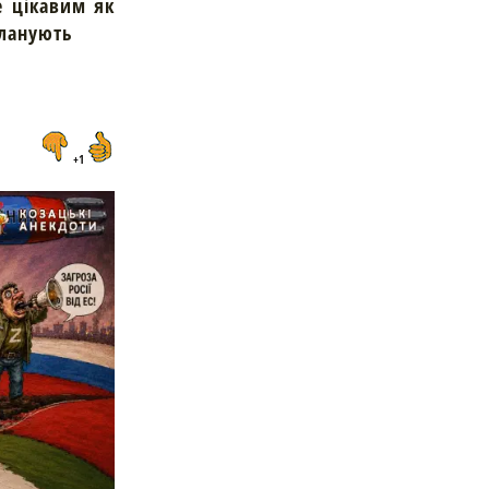
е цікавим як
планують
+1