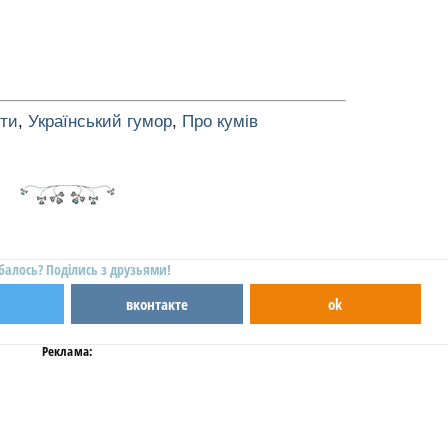
оти
,
Український гумор
,
Про кумів
балось? Поділись з друзьями!
вконтакте
ok
Реклама: