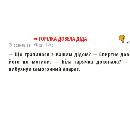
➦ ГОРІЛКА ДОВЕЛА ДІДА
+1
2026-07-28
28
0
— Що трапилося з вашим дідом? — Спиртне дов
його до могили. — Біла гарячка доконала? — 
вибухнув самогонний апарат.