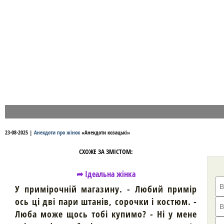
23-08-2025
|
Анекдоти про жінок
«
Анекдоти козацькі
»
СХОЖЕ ЗА ЗМІСТОМ:
➦ Ідеальна жінка
У примірочній магазину. - Любий примір
ось ці дві пари штанів, сорочки і костюм. -
Люба може щось тобі купимо? - Ні у мене