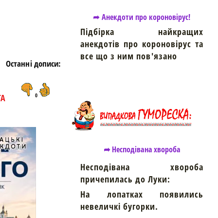
➦ Анекдоти про короновірус!
Підбірка найкращих
анекдотів про короновірус та
все що з ним пов'язано
Останні дописи:
ТА
0
➦ Несподівана хвороба
Несподівана хвороба
причепилась до Луки:
На лопатках появились
невеличкі бугорки.