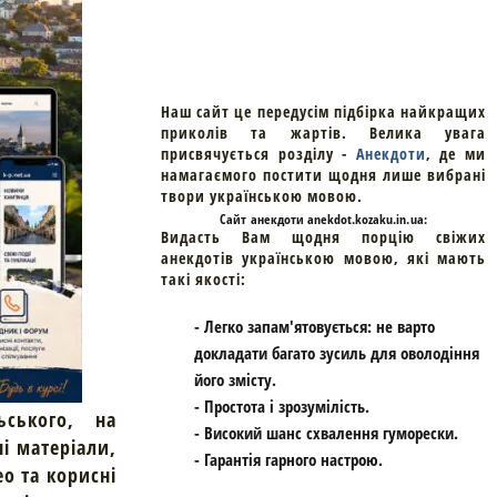
Наш сайт це передусім підбірка найкращих
приколів та жартів. Велика увага
присвячується розділу -
Анекдоти
, де ми
намагаємого постити щодня лише вибрані
твори українською мовою.
Cайт
анекдоти
anekdot.kozaku.in.ua:
Видасть Вам щодня порцію свіжих
анекдотів українською мовою, які мають
такі якості:
- Легко запам'ятовується: не варто
докладати багато зусиль для оволодіння
його змісту.
- Простота і зрозумілість.
ьського, на
- Високий шанс схвалення гуморески.
ні матеріали,
- Гарантія гарного настрою.
ео та корисні