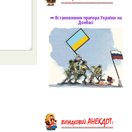
➦ Встановлення прапора України на
Донбасі
https://snu.in.ua/