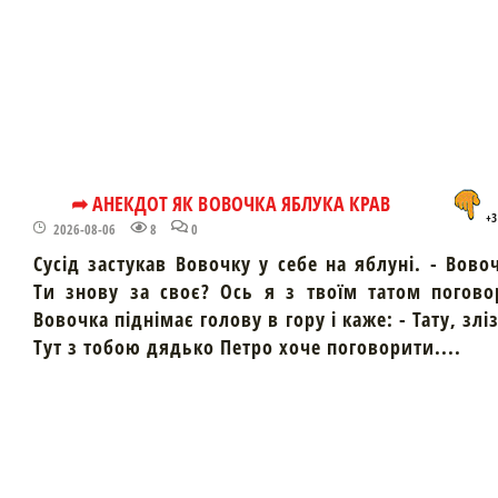
➦ АНЕКДОТ ЯК ВОВОЧКА ЯБЛУКА КРАВ
+3
2026-08-06
8
0
Сусід застукав Вовочку у себе на яблуні. - Вово
Ти знову за своє? Ось я з твоїм татом погово
Вовочка піднімає голову в гору і каже: - Тату, злі
Тут з тобою дядько Петро хоче поговорити....