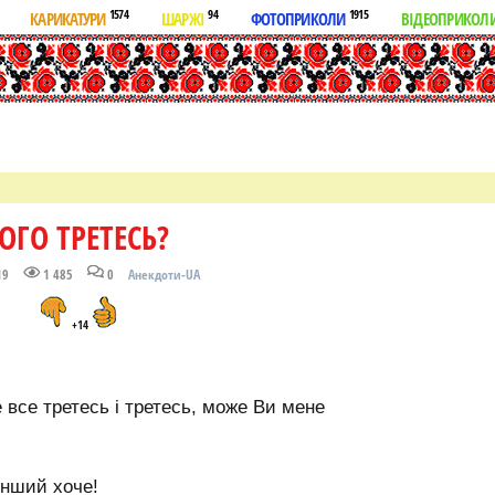
1574
94
1915
КАРИКАТУРИ
ШАРЖІ
ФОТОПРИКОЛИ
ВІДЕОПРИКОЛ
ОГО ТРЕТЕСЬ?
19
1 485
0
Анекдоти-UA
+14
е все третесь і третесь, може Ви мене
 інший хоче!