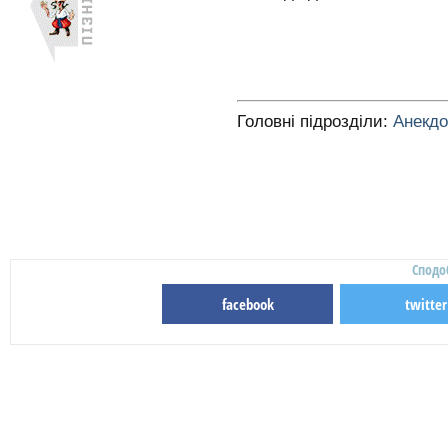
Головні підрозділи:
Анекд
Сподо
facebook
twitter