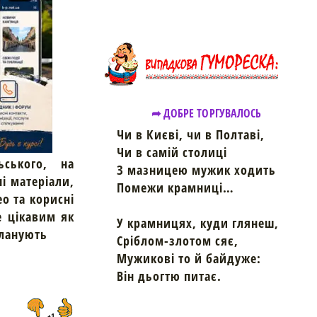
➦ ДОБРЕ ТОРГУВАЛОСЬ
Чи в Києві, чи в Полтаві,
Чи в самій столиці
ьського, на
З мазницею мужик ходить
ні матеріали,
Помежи крамниці…
ео та корисні
е цікавим як
У крамницях, куди глянеш,
планують
Сріблом-злотом сяє,
Мужикові то й байдуже:
Він дьогтю питає.
+1