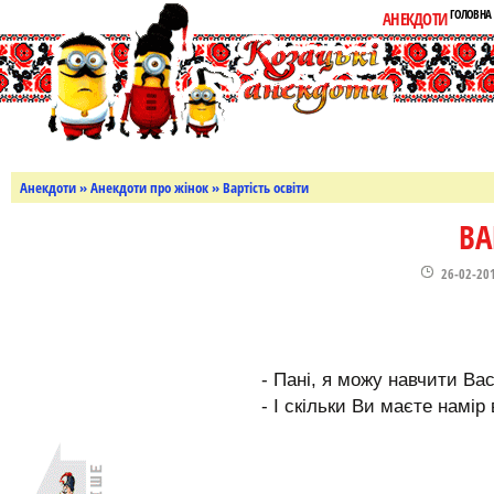
ГОЛОВНА
АНЕКДОТИ
Анекдоти
»
Анекдоти про жінок
» Вартість освіти
ВА
26-02-20
- Пані, я можу навчити Вас
- І скільки Ви маєте намі