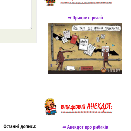
➦ Прикриті реалії
https://snu.in.ua/
Останні дописи:
➦ Анекдот про рибаків