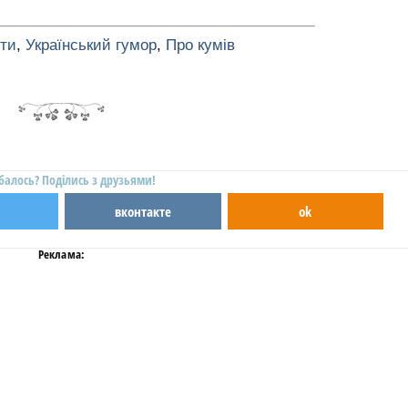
оти
,
Український гумор
,
Про кумів
балось? Поділись з друзьями!
вконтакте
ok
Реклама: