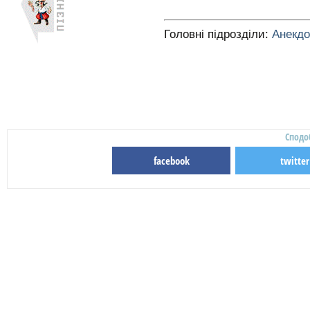
Головні підрозділи:
Анекд
Сподо
facebook
twitter