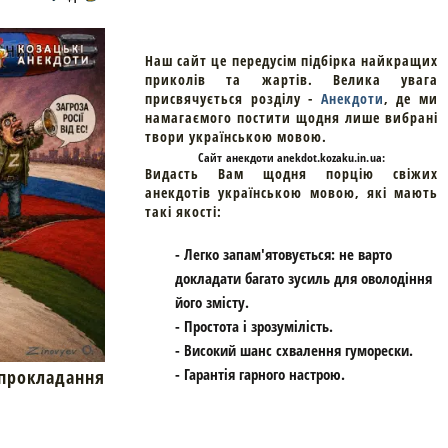
Наш сайт це передусім підбірка найкращих
приколів та жартів. Велика увага
присвячується розділу -
Анекдоти
, де ми
намагаємого постити щодня лише вибрані
твори українською мовою.
Cайт
анекдоти
anekdot.kozaku.in.ua:
Видасть Вам щодня порцію свіжих
анекдотів українською мовою, які мають
такі якості:
- Легко запам'ятовується: не варто
докладати багато зусиль для оволодіння
його змісту.
- Простота і зрозумілість.
- Високий шанс схвалення гуморески.
- Гарантія гарного настрою.
окладання