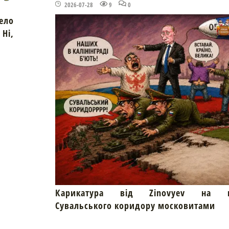
2026-07-28
9
0
ело
Ні,
Карикатура від Zinovyev на пр
Сувальського коридору московитами