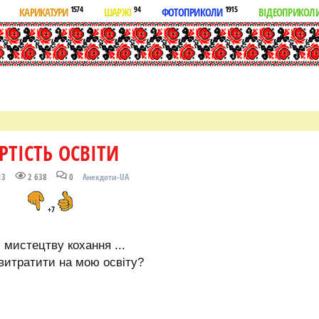
1574
94
1915
КАРИКАТУРИ
ШАРЖІ
ФОТОПРИКОЛИ
ВІДЕОПРИКОЛ
РТІСТЬ ОСВІТИ
13
2 638
0
Анекдоти-UA
+7
 мистецтву кохання ...
р витратити на мою освіту?