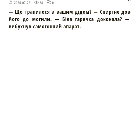
2026-07-28
24
0
— Що трапилося з вашим дідом? — Спиртне дов
його до могили. — Біла гарячка доконала? — 
вибухнув самогонний апарат.