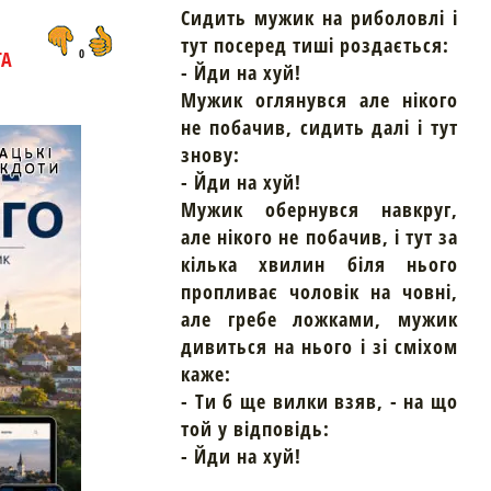
Сидить мужик на риболовлі і
тут посеред тиші роздається:
ТА
0
- Йди на хуй!
Мужик оглянувся але нікого
не побачив, сидить далі і тут
знову:
- Йди на хуй!
Мужик обернувся навкруг,
але нікого не побачив, і тут за
кілька хвилин біля нього
пропливає чоловік на човні,
але гребе ложками, мужик
дивиться на нього і зі сміхом
каже:
- Ти б ще вилки взяв, - на що
той у відповідь:
- Йди на хуй!