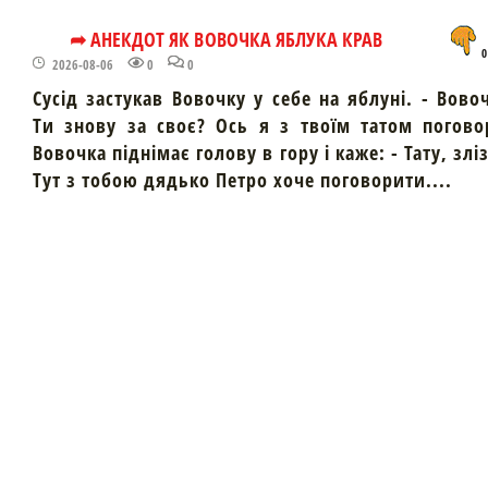
➦ АНЕКДОТ ЯК ВОВОЧКА ЯБЛУКА КРАВ
0
2026-08-06
0
0
Сусід застукав Вовочку у себе на яблуні. - Вово
Ти знову за своє? Ось я з твоїм татом погово
Вовочка піднімає голову в гору і каже: - Тату, злі
Тут з тобою дядько Петро хоче поговорити....