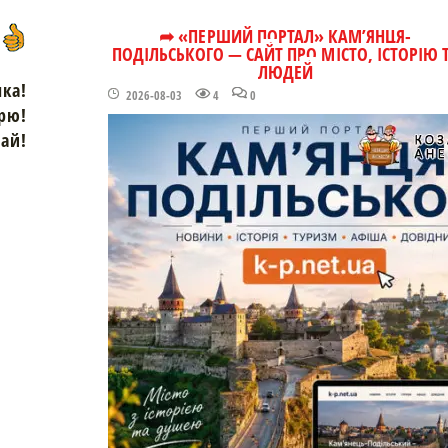
➦ «ПЕРШИЙ ПОРТАЛ» КАМ’ЯНЦЯ-
ПОДІЛЬСЬКОГО — САЙТ ПРО МІСТО, ІСТОРІЮ 
ЛЮДЕЙ
чка!
2026-08-03
4
0
рю!
зай!