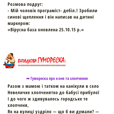
Розмова подруг:
- Мій чоловік програміст- дебіл.! Зробили
синові щеплення і він написав на дитині
маркером:
«Вірусна база оновлена 25.10.15 р.»
➦ Гумореска про коня та хлопчення
Разом з мамою і татком на канікули в село
Невеличке хлопченятко до бабусі прибулої
І до чого ж здивувалось городське те
хлопченя,
Як на вулиці уздріло — що б ви думали? —