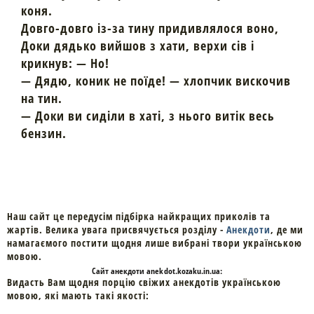
коня.
Довго-довго із-за тину придивлялося воно,
Доки дядько вийшов з хати, верхи сів і
крикнув: — Но!
— Дядю, коник не поїде! — хлопчик вискочив
на тин.
— Доки ви сиділи в хаті, з нього витік весь
бензин.
Наш сайт це передусім підбірка найкращих приколів та
жартів. Велика увага присвячується розділу -
Анекдоти
, де ми
намагаємого постити щодня лише вибрані твори українською
мовою.
Cайт
анекдоти
anekdot.kozaku.in.ua:
Видасть Вам щодня порцію свіжих анекдотів українською
мовою, які мають такі якості: