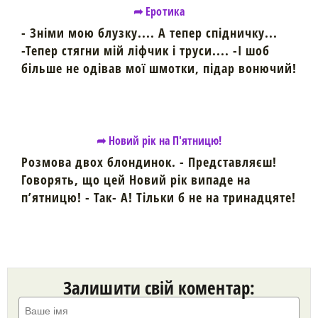
➦ Еротика
- Зніми мою блузку.... А тепер спідничку...
-Тепер стягни мій ліфчик і труси.... -І шоб
більше не одівав мої шмотки, підар вонючий!
➦ Новий рік на П'ятницю!
Розмова двох блондинок. - Представляєш!
Говорять, що цей Новий рік випаде на
п’ятницю! - Так- А! Тільки б не на тринадцяте!
Залишити свій коментар: