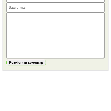
Розмістити коментар
https://snu.in.ua/