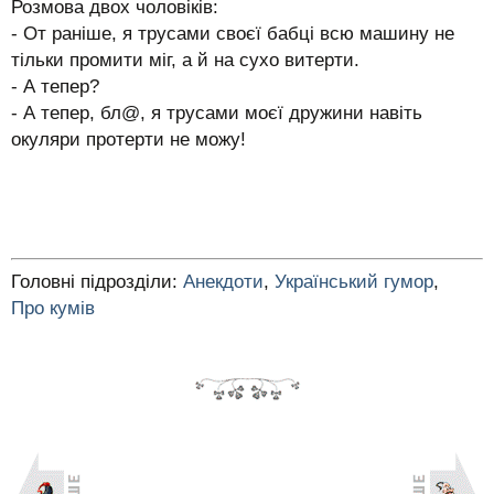
Розмова двох чоловіків:
- От раніше, я трусами своєї бабці всю машину не
тільки промити міг, а й на сухо витерти.
- А тепер?
- А тепер, бл@, я трусами моєї дружини навіть
окуляри протерти не можу!
Головні підрозділи:
Анекдоти
,
Український гумор
,
Про кумів