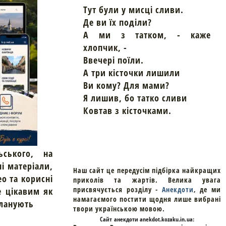
Тут були у мисці сливи.
Де ви їх поділи?
А ми з татком, - каже
хлопчик, -
Ввечері поїли.
А три кісточки лишили
Ви кому? Для мами?
Я лишив, бо татко сливи
Ковтав з кісточками.
ьського, на
ні матеріали,
Наш сайт це передусім підбірка найкращих
ео та корисні
приколів та жартів. Велика увага
присвячується розділу -
Анекдоти
, де ми
е цікавим як
намагаємого постити щодня лише вибрані
планують
твори українською мовою.
Cайт
анекдоти
anekdot.kozaku.in.ua: