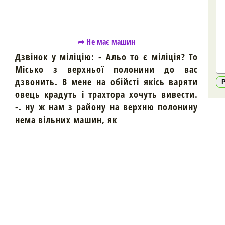
➦ Не має машин
Дзвінок у міліцію: - Альо то є міліція? То
Місько з верхньої полонини до вас
дзвонить. В мене на обійсті якісь варяти
овець крадуть і трахтора хочуть вивести.
-. ну ж нам з району на верхню полонину
нема вільних машин, як