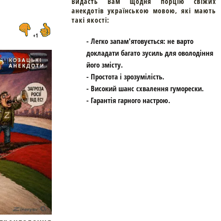
Видасть Вам щодня порцію свіжих
анекдотів українською мовою, які мають
такі якості:
+1
- Легко запам'ятовується: не варто
докладати багато зусиль для оволодіння
його змісту.
- Простота і зрозумілість.
- Високий шанс схвалення гуморески.
- Гарантія гарного настрою.