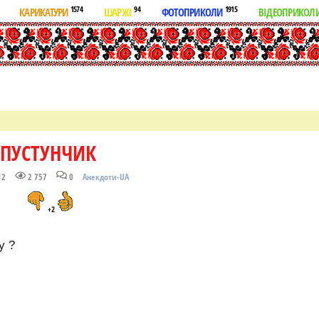
1574
94
1915
КАРИКАТУРИ
ШАРЖІ
ФОТОПРИКОЛИ
ВІДЕОПРИКОЛ
ПУСТУНЧИК
12
2 757
0
Анекдоти-UA
+2
у ?