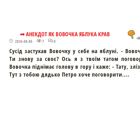
➦ АНЕКДОТ ЯК ВОВОЧКА ЯБЛУКА КРАВ
+3
2026-08-06
7
0
Сусід застукав Вовочку у себе на яблуні. - Вово
Ти знову за своє? Ось я з твоїм татом погово
Вовочка піднімає голову в гору і каже: - Тату, злі
Тут з тобою дядько Петро хоче поговорити....