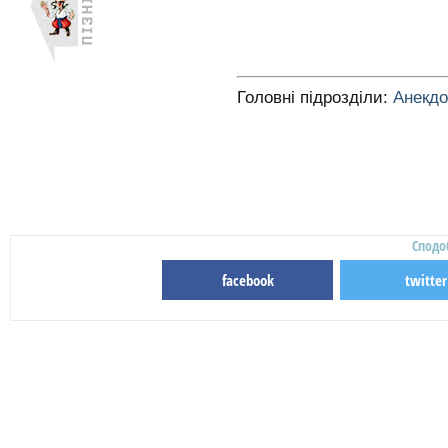
Головні підрозділи:
Анекд
Сподо
facebook
twitter