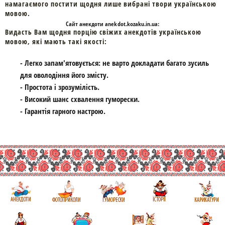
намагаємого постити щодня лише вибрані твори українською
мовою.
Cайт
анекдоти
anekdot.kozaku.in.ua:
Видасть Вам щодня порцію свіжих анекдотів українською
мовою, які мають такі якості:
- Легко запам'ятовується: не варто докладати багато зусиль
для оволодіння його змісту.
- Простота і зрозумілість.
- Високий шанс схвалення гуморески.
- Гарантія гарного настрою.