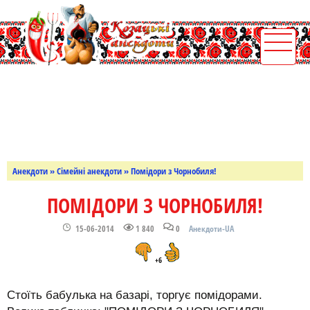
Анекдоти
»
Сімейні анекдоти
» Помідори з Чорнобиля!
ПОМІДОРИ З ЧОРНОБИЛЯ!
15-06-2014
1 840
0
Анекдоти-UA
+6
Стоїть бабулька на базарі, торгує помідорами.