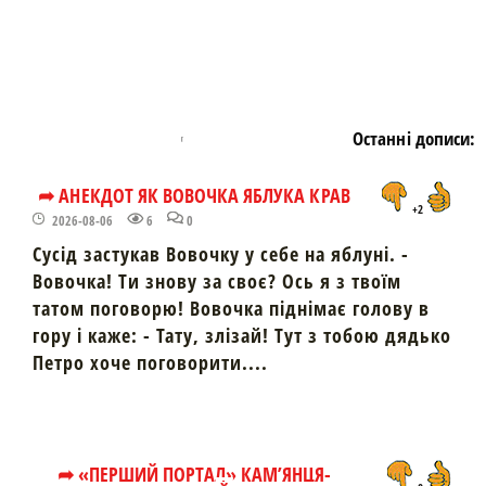
Останні дописи:
➦ АНЕКДОТ ЯК ВОВОЧКА ЯБЛУКА КРАВ
+2
2026-08-06
6
0
Сусід застукав Вовочку у себе на яблуні. -
Вовочка! Ти знову за своє? Ось я з твоїм
татом поговорю! Вовочка піднімає голову в
гору і каже: - Тату, злізай! Тут з тобою дядько
Петро хоче поговорити....
➦ «ПЕРШИЙ ПОРТАЛ» КАМ’ЯНЦЯ-