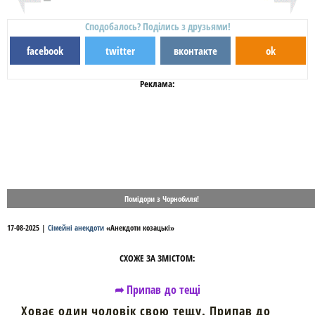
Сподобалось? Поділись з друзьями!
facebook
twitter
вконтакте
ok
Реклама:
Помідори з Чорнобиля!
17-08-2025
|
Сімейні анекдоти
«
Анекдоти козацькі
»
СХОЖЕ ЗА ЗМІСТОМ:
➦ Припав до тещі
Ховає один чоловік свою тещу. Припав до