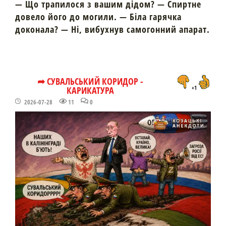
— Що трапилося з вашим дідом? — Спиртне
довело його до могили. — Біла гарячка
доконала? — Ні, вибухнув самогонний апарат.
➦ СУВАЛЬСЬКИЙ КОРИДОР -
КАРИКАТУРА
+1
2026-07-28
11
0