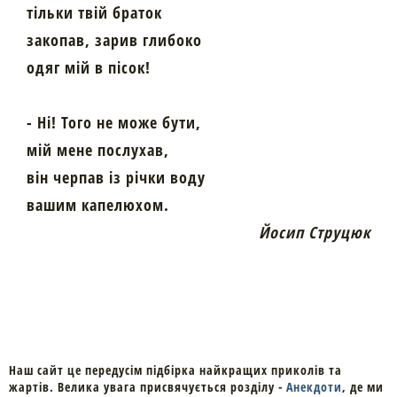
тільки твій браток
закопав, зарив глибоко
одяг мій в пісок!
- Ні! Того не може бути,
мій мене послухав,
він черпав із річки воду
вашим капелюхом.
Йосип Струцюк
Наш сайт це передусім підбірка найкращих приколів та
жартів. Велика увага присвячується розділу -
Анекдоти
, де ми