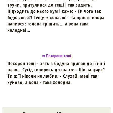
труни, притулився до тещі і так сидить.
Підходить до нього кум і каже: - Ти чого так
бідкаєшся?! Тещу ж ховаєш! - Та просто вчора
напився: голова тріщить… а вона така
холодна!…
➦ Похорони тещі
Похорон тещі - зять з бодуна припав до її ніг і
плаче. Сусід говорить до нього: - Шо за цирк?
Ти ж її ніколи не любив. - Слухай, мені так
хуйово, а вона - така холодна.