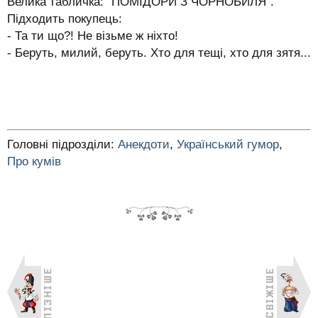
Велика табличка: "ПОМІДОРИ З ЧОРНОБИЛЯ".
Підходить покупець:
- Та ти що?! Не візьме ж ніхто!
- Беруть, милий, беруть. Хто для тещі, хто для зятя...
Головні підрозділи:
Анекдоти
,
Український гумор
,
Про кумів