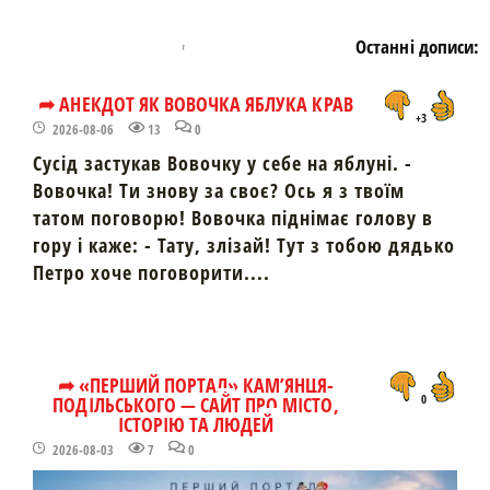
Останні дописи:
➦ АНЕКДОТ ЯК ВОВОЧКА ЯБЛУКА КРАВ
+3
2026-08-06
13
0
Сусід застукав Вовочку у себе на яблуні. -
Вовочка! Ти знову за своє? Ось я з твоїм
татом поговорю! Вовочка піднімає голову в
гору і каже: - Тату, злізай! Тут з тобою дядько
Петро хоче поговорити....
➦ «ПЕРШИЙ ПОРТАЛ» КАМ’ЯНЦЯ-
ПОДІЛЬСЬКОГО — САЙТ ПРО МІСТО,
0
ІСТОРІЮ ТА ЛЮДЕЙ
2026-08-03
7
0