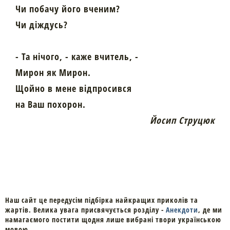
Чи побачу його вченим?
Чи діждусь?
- Та нічого, - каже вчитель, -
Мирон як Мирон.
Щойно в мене відпросився
на Ваш похорон.
Йосип Струцюк
Наш сайт це передусім підбірка найкращих приколів та
жартів. Велика увага присвячується розділу -
Анекдоти
, де ми
намагаємого постити щодня лише вибрані твори українською
мовою.