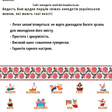
Cайт
анекдоти
anekdot.kozaku.in.ua:
Видасть Вам щодня порцію свіжих анекдотів українською
мовою, які мають такі якості:
- Легко запам'ятовується: не варто докладати багато зусиль
для оволодіння його змісту.
- Простота і зрозумілість.
- Високий шанс схвалення гуморески.
- Гарантія гарного настрою.