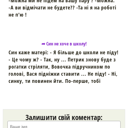
-Можна ми не підем на вашу пару ? -Можна.
-А ви відмічати не будете?? -Та ні я на роботі
не п'ю !
➦ Син не хоче в школу!
Син каже матері: - Я більше до школи не піду!
- Це чому ж? - Так, ну ... Петрик знову буде з
рогатки стріляти, Вовочка підручником по
голові, Вася підніжки ставити ... Не піду! - Ні,
синку, ти повинен йти. По-перше, тобі
Залишити свій коментар: