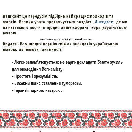
Наш сайт це передусім підбірка найкращих приколів та
жартів. Велика увага присвячується розділу -
Анекдоти
, де ми
намагаємого постити щодня лише вибрані твори українською
мовою.
Cайт
анекдоти
anekdot.kozaku.in.ua:
Видасть Вам щодня порцію свіжих анекдотів українською
мовою, які мають такі якості:
- Легко запам'ятовується: не варто докладати багато зусиль
для оволодіння його змісту.
- Простота і зрозумілість.
- Високий шанс схвалення гуморески.
- Гарантія гарного настрою.