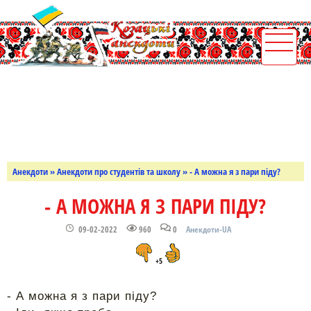
Анекдоти
»
Анекдоти про студентів та школу
» - А можна я з пари піду?
- А МОЖНА Я З ПАРИ ПІДУ?
09-02-2022
960
0
Анекдоти-UA
+5
- А можна я з пари піду?