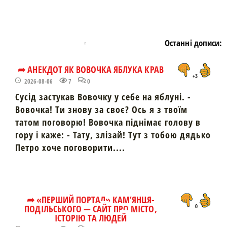
Останні дописи:
➦ АНЕКДОТ ЯК ВОВОЧКА ЯБЛУКА КРАВ
+3
2026-08-06
7
0
Сусід застукав Вовочку у себе на яблуні. -
Вовочка! Ти знову за своє? Ось я з твоїм
татом поговорю! Вовочка піднімає голову в
гору і каже: - Тату, злізай! Тут з тобою дядько
Петро хоче поговорити....
➦ «ПЕРШИЙ ПОРТАЛ» КАМ’ЯНЦЯ-
ПОДІЛЬСЬКОГО — САЙТ ПРО МІСТО,
0
ІСТОРІЮ ТА ЛЮДЕЙ