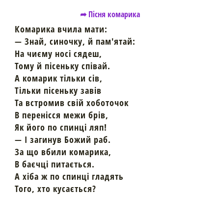
➦ Пісня комарика
Комарика вчила мати:
— Знай, синочку, й пам'ятай:
На чиєму носі сядеш,
Тому й пісеньку співай.
А комарик тільки сів,
Тільки пісеньку завів
Та встромив свій хоботочок
В перенісся межи брів,
Як його по спинці ляп!
— І загинув Божий раб.
За що вбили комарика,
В баєчці питається.
А хіба ж по спинці гладять
Того, хто кусається?