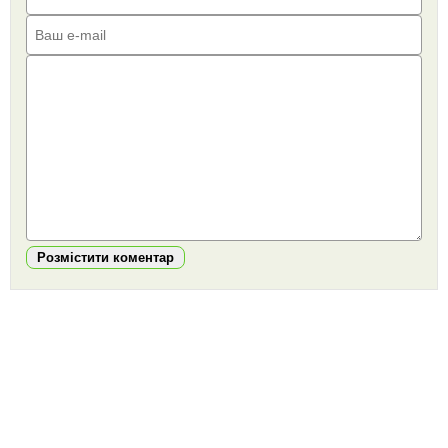
Розмістити коментар
https://snu.in.ua/