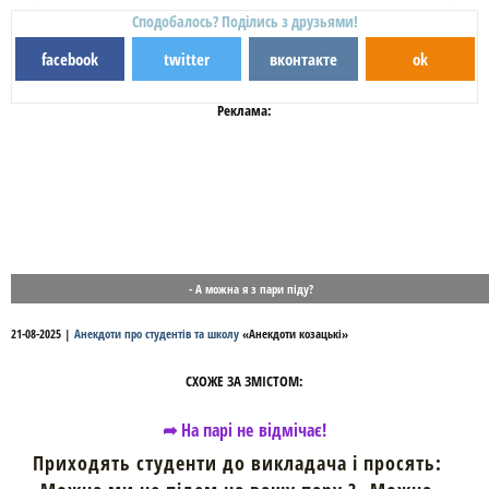
Сподобалось? Поділись з друзьями!
facebook
twitter
вконтакте
ok
Реклама:
- А можна я з пари піду?
21-08-2025
|
Анекдоти про студентів та школу
«
Анекдоти козацькі
»
СХОЖЕ ЗА ЗМІСТОМ:
➦ На парі не відмічає!
Приходять студенти до викладача і просять: