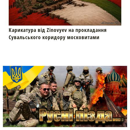
Карикатура від Zinovyev на прокладання
Сувальського коридору московитами