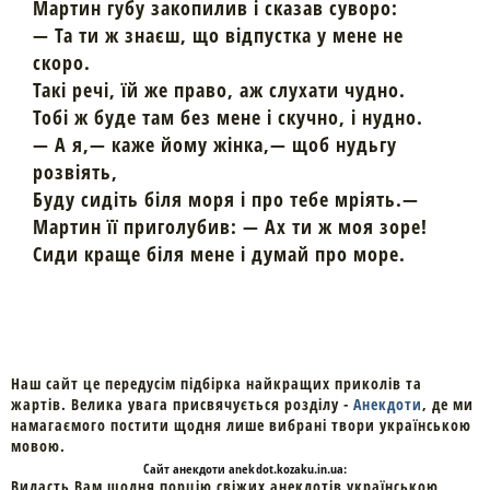
Мартин губу закопилив і сказав суворо:
— Та ти ж знаєш, що відпустка у мене не
скоро.
Такі речі, їй же право, аж слухати чудно.
Тобі ж буде там без мене і скучно, і нудно.
— А я,— каже йому жінка,— щоб нудьгу
розвіять,
Буду сидіть біля моря і про тебе мріять.—
Мартин її приголубив: — Ах ти ж моя зоре!
Сиди краще біля мене і думай про море.
Наш сайт це передусім підбірка найкращих приколів та
жартів. Велика увага присвячується розділу -
Анекдоти
, де ми
намагаємого постити щодня лише вибрані твори українською
мовою.
Cайт
анекдоти
anekdot.kozaku.in.ua:
Видасть Вам щодня порцію свіжих анекдотів українською