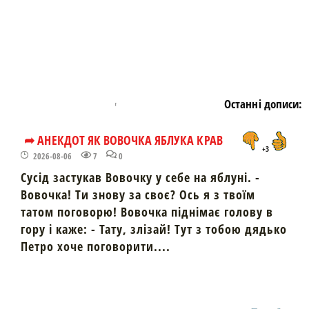
Останні дописи:
➦ АНЕКДОТ ЯК ВОВОЧКА ЯБЛУКА КРАВ
+3
2026-08-06
7
0
Сусід застукав Вовочку у себе на яблуні. -
Вовочка! Ти знову за своє? Ось я з твоїм
татом поговорю! Вовочка піднімає голову в
гору і каже: - Тату, злізай! Тут з тобою дядько
Петро хоче поговорити....