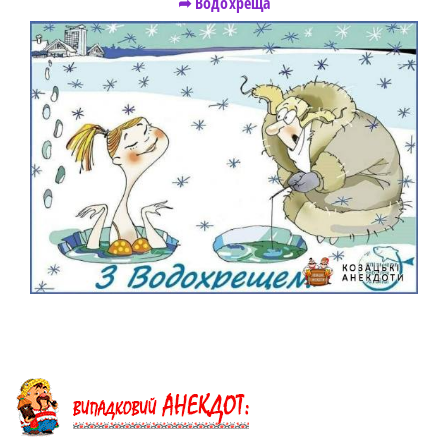
➦ Водохреща