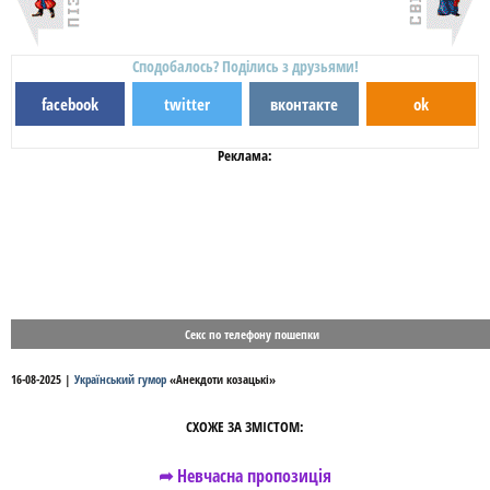
Сподобалось? Поділись з друзьями!
facebook
twitter
вконтакте
ok
Реклама:
Секс по телефону пошепки
16-08-2025
|
Український гумор
«
Анекдоти козацькі
»
СХОЖЕ ЗА ЗМІСТОМ:
➦ Невчасна пропозиція