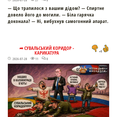
2026-07-28
27
0
— Що трапилося з вашим дідом? — Спиртне
довело його до могили. — Біла гарячка
доконала? — Ні, вибухнув самогонний апарат.
➦ СУВАЛЬСЬКИЙ КОРИДОР -
КАРИКАТУРА
+1
2026-07-28
11
0