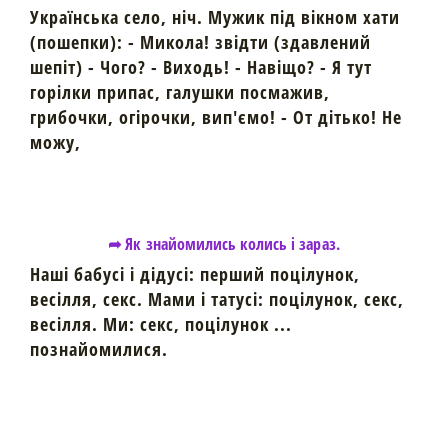
Українська село, ніч. Мужик під вікном хати
(пошепки): - Микола! звідти (здавлений
шепіт) - Чого? - Виходь! - Навіщо? - Я тут
горілки припас, галушки посмажив,
грибочки, огірочки, вип'ємо! - От дітько! Не
можу,
➦ Як знайомились колись і зараз.
Наші бабусі і дідусі: перший поцілунок,
весілля, секс. Мами і татусі: поцілунок, секс,
весілля. Ми: секс, поцілунок ...
познайомилися.