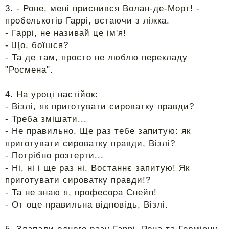
3. - Роне, мені приснився Волан-де-Морт! -
пробелькотів Гаррі, встаючи з ліжка.
- Гаррі, не називай це ім'я!
- Що, боїшся?
- Та де там, просто не люблю перекладу
"Росмена".
4. На уроці настійок:
- Візлі, як приготувати сироватку правди?
- Треба змішати...
- Не правильно. Ще раз тебе запитую: як
приготувати сироватку правди, Візлі?
- Потрібно розтерти...
- Ні, ні і ще раз ні. Востаннє запитую! Як
приготувати сироватку правди!?
- Та не знаю я, професора Снейп!
- От оце правильна відповідь, Візлі.