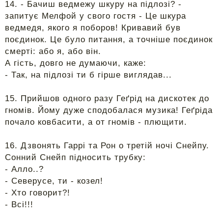
14. - Бачиш ведмежу шкуру на підлозі? -
запитує Мелфой у свого гостя - Це шкура
ведмедя, якого я поборов! Кривавий був
поєдинок. Це було питання, а точніше поєдинок
смерті: або я, або він.
А гість, довго не думаючи, каже:
- Так, на підлозі ти б гірше виглядав...
15. Прийшов одного разу Геґрід на дискотек до
гномів. Йому дуже сподобалася музика! Геґріда
почало ковбасити, а от гномів - плющити.
16. Дзвонять Гаррі та Рон о третій ночі Снейпу.
Сонний Снейп підносить трубку:
- Алло..?
- Северусе, ти - козел!
- Хто говорит?!
- Всі!!!