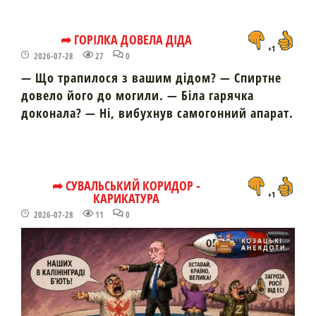
➦ ГОРІЛКА ДОВЕЛА ДІДА
+1
2026-07-28
27
0
— Що трапилося з вашим дідом? — Спиртне
довело його до могили. — Біла гарячка
доконала? — Ні, вибухнув самогонний апарат.
➦ СУВАЛЬСЬКИЙ КОРИДОР -
КАРИКАТУРА
+1
2026-07-28
11
0