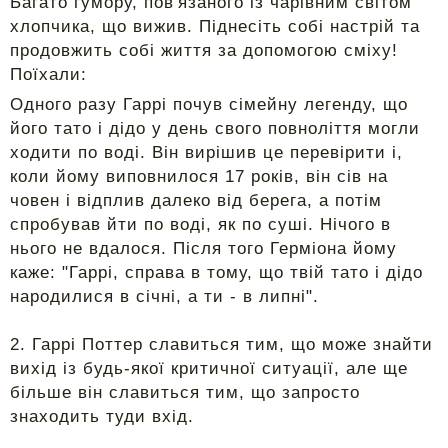
Багато гумору, пов'язаного із чарівним світом
хлопчика, що вижив. Піднесіть собі настрій та
продовжить собі життя за допомогою сміху!
Поїхали:
Одного разу Гаррі почув сімейну легенду, що
його тато і дідо у день свого повноліття могли
ходити по воді. Він вирішив це перевірити і,
коли йому виповнилося 17 років, він сів на
човен і відплив далеко від берега, а потім
спробував йти по воді, як по суші. Нічого в
нього не вдалося. Після того Герміона йому
каже: "Гаррі, справа в тому, що твій тато і дідо
народилися в січні, а ти - в липні".
2. Гаррі Поттер славиться тим, що може знайти
вихід із будь-якої критичної ситуації, але ще
більше він славиться тим, що запросто
знаходить туди вхід.