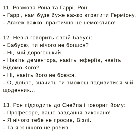
11. Розмова Рона та Гаррі. Рон:
- Гаррі, нам буде буже важко втратити Герміону.
- Авжеж важко, практично це неможливо!
12. Невіл говорить своїй бабусі:
- Бабусю, ти нічого не боїшся?
- Ні, мій дорогенький.
- Навіть дементора, навіть інферіїв, навіть
Відомо-Кого?
- Ні, навіть його не боюся.
- О, добре, значить ти зможеш подивитися мій
щоденник...
13. Рон підходить до Снейпа і говорит йому:
- Професоре, ваше завдання виконано!
- Я нічого тебе не просив, Візлі.
- Та я ж нічого не робив.