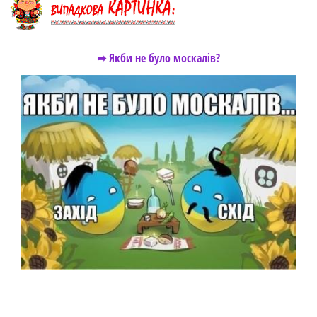
➦ Якби не було москалів?