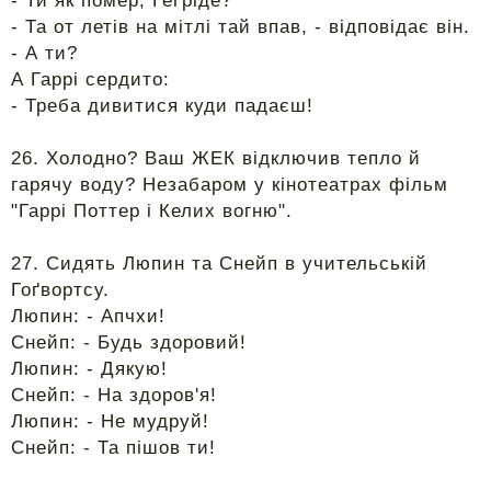
- Ти як помер, Геґріде?
- Та от летів на мітлі тай впав, - відповідає він.
- А ти?
А Гаррі сердито:
- Треба дивитися куди падаєш!
26. Холодно? Ваш ЖЕК відключив тепло й
гарячу воду? Незабаром у кінотеатрах фільм
"Гаррі Поттер і Келих вогню".
27. Сидять Люпин та Снейп в учительській
Гоґвортсу.
Люпин: - Апчхи!
Снейп: - Будь здоровий!
Люпин: - Дякую!
Снейп: - На здоров'я!
Люпин: - Не мудруй!
Снейп: - Та пішов ти!