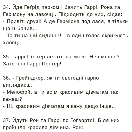
34. Йде Геґрід парком і бачить Гаррі, Рона та
Герімону на лавочці. Підходить до них, сідає:
- Привіт, друзі! А де Герміона поділася, я тільки
що її бачив...
- Та ти на ній сидиш!!! - в один голос скрикують
хлопці.
35. Гаррі Поттер летать на мітлі. Не смішно?
Зате про Гаррі Поттер!
36. - Грейнджер, як ти сьогодні гарно
виглядаєш.
- Мелофой, а ти всім красивим дівчатам так
кажеш?
- Ні, красивим дівчатам я кажу дещо інше...
37. Йдуть Рон та Гаррі по Гоґвортсі. Біля них
пройшла красива дівчина. Рон: