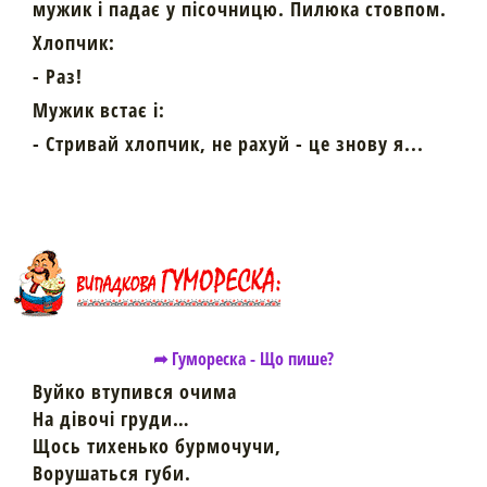
мужик і падає у пісочницю. Пилюка стовпом.
Хлопчик:
- Раз!
Мужик встає і:
- Стривай хлопчик, не рахуй - це знову я...
➦ Гумореска - Що пише?
Вуйко втупився очима
На дівочі груди…
Щось тихенько бурмочучи,
Ворушаться губи.