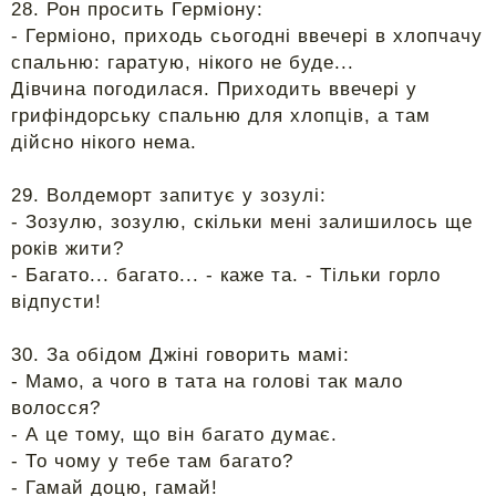
28. Рон просить Герміону:
- Герміоно, приходь сьогодні ввечері в хлопчачу
спальню: гаратую, нікого не буде...
Дівчина погодилася. Приходить ввечері у
грифіндорську спальню для хлопців, а там
дійсно нікого нема.
29. Волдеморт запитує у зозулі:
- Зозулю, зозулю, скільки мені залишилось ще
років жити?
- Багато... багато... - каже та. - Тільки горло
відпусти!
30. За обідом Джіні говорить мамі:
- Мамо, а чого в тата на голові так мало
волосся?
- А це тому, що він багато думає.
- То чому у тебе там багато?
- Гамай доцю, гамай!