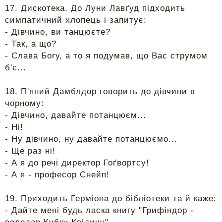
17. Дискотека. До Луни Лавґуд підходить
симпатичний хлопець і запитує:
- Дівчино, ви танцюєте?
- Так, а що?
- Слава Богу, а то я подумав, що Вас струмом
б'є...
18. П'яний Дамблдор говорить до дівчини в
чорному:
- Дівчино, давайте потанцюєм...
- Ні!
- Ну дівчино, ну давайте потанцюємо...
- Ще раз ні!
- А я до речі директор Гоґвортсу!
- А я - професор Снейп!
19. Приходить Герміона до бібліотеки та й каже:
- Дайте мені будь ласка книгу "Грифіндор -