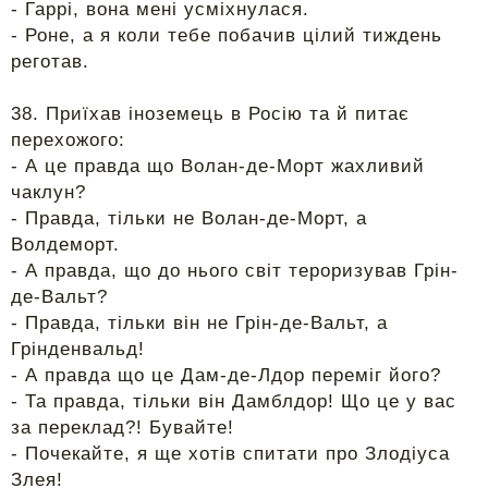
- Гаррі, вона мені усміхнулася.
- Роне, а я коли тебе побачив цілий тиждень
реготав.
38. Приїхав іноземець в Росію та й питає
перехожого:
- А це правда що Волан-де-Морт жахливий
чаклун?
- Правда, тільки не Волан-де-Морт, а
Волдеморт.
- А правда, що до нього світ тероризував Грін-
де-Вальт?
- Правда, тільки він не Грін-де-Вальт, а
Грінденвальд!
- А правда що це Дам-де-Лдор переміг його?
- Та правда, тільки він Дамблдор! Що це у вас
за переклад?! Бувайте!
- Почекайте, я ще хотів спитати про Злодіуса
Злея!