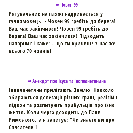
➦ Човен 99
Рятувальник на пляжі надривається у
гучномовець: - Човен 99 гребіть до берега!
Ваш час закінчився! Човен 99 гребіть до
берега! Ваш час закінчився! Підходить
напарник і каже: - Що ти кричиш? У нас же
всього 70 човнів!
➦ Анекдот про Ісуса та інопланетянина
Інопланетяни прилітають Землю. Навколо
збираються делегації різних країн, релігійні
лідери та розпитують прибульців про їхнє
життя. Коли черга доходить до Папи
Римського, він запитує: "Чи знаєте ви про
Спасителя і