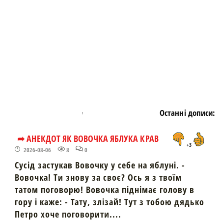
Останні дописи:
➦ АНЕКДОТ ЯК ВОВОЧКА ЯБЛУКА КРАВ
+3
2026-08-06
8
0
Сусід застукав Вовочку у себе на яблуні. -
Вовочка! Ти знову за своє? Ось я з твоїм
татом поговорю! Вовочка піднімає голову в
гору і каже: - Тату, злізай! Тут з тобою дядько
Петро хоче поговорити....