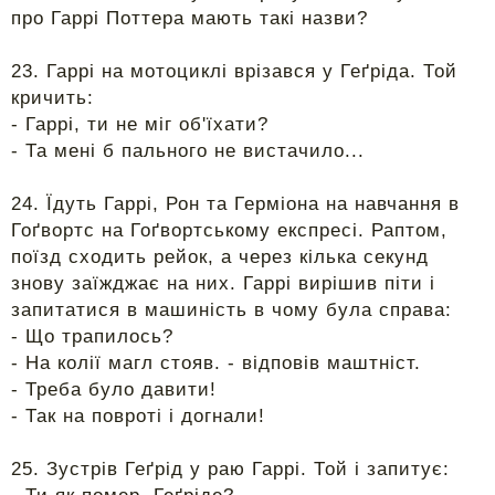
про Гаррі Поттера мають такі назви?
23. Гаррі на мотоциклі врізався у Геґріда. Той
кричить:
- Гаррі, ти не міг об'їхати?
- Та мені б пального не вистачило...
24. Їдуть Гаррі, Рон та Герміона на навчання в
Гоґвортс на Гоґвортському експресі. Раптом,
поїзд сходить рейок, а через кілька секунд
знову заїжджає на них. Гаррі вирішив піти і
запитатися в машиність в чому була справа:
- Що трапилось?
- На колії магл стояв. - відповів маштніст.
- Треба було давити!
- Так на повроті і догнали!
25. Зустрів Геґрід у раю Гаррі. Той і запитує: