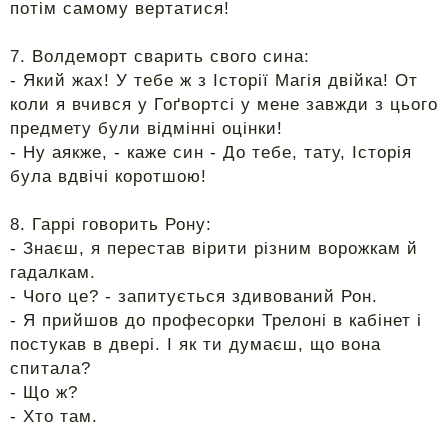
потім самому вертатися!
7. Волдеморт сварить свого сина:
- Який жах! У тебе ж з Історії Магія двійка! От
коли я вчився у Гоґвортсі у мене завжди з цього
предмету були відмінні оцінки!
- Ну аякже, - каже син - До тебе, тату, Історія
була вдвічі коротшою!
8. Гаррі говорить Рону:
- Знаєш, я перестав вірити різним ворожкам й
гадалкам.
- Чого це? - запитується здивований Рон.
- Я прийшов до професорки Трелоні в кабінет і
постукав в двері. І як ти думаєш, що вона
спитала?
- Що ж?
- Хто там.