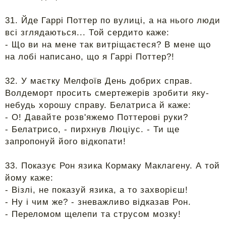
31. Йде Гаррі Поттер по вулиці, а на нього люди
всі зглядаються... Той сердито каже:
- Що ви на мене так витріщаєтеся? В мене що
на лобі написано, що я Гаррі Поттер?!
32. У маєтку Мелфоїв День добрих справ.
Волдеморт просить смертежерів зробити яку-
небудь хорошу справу. Белатриса й каже:
- О! Давайте розв'яжемо Поттерові руки?
- Белатрисо, - пирхнув Люціус. - Ти ще
запропонуй його відкопати!
33. Показує Рон язика Кормаку Маклагену. А той
йому каже:
- Візлі, не показуй язика, а то захворієш!
- Ну і чим же? - зневажливо відказав Рон.
- Переломом щелепи та струсом мозку!