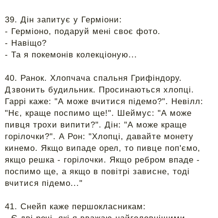
39. Дін запитує у Герміони:
- Герміоно, подаруй мені своє фото.
- Навіщо?
- Та я покемонів колекціоную...
40. Ранок. Хлопчача спальня Грифіндору.
Дзвонить будильник. Просинаються хлопці.
Гаррі каже: "А може вчитися підемо?". Невілл:
"Нє, краще поспимо ще!". Шеймус: "А може
пивця трохи випити?". Дін: "А може краще
горілочки?". А Рон: "Хлопці, давайте монету
кинемо. Якщо випаде орел, то пивце поп'ємо,
якщо решка - горілочки. Якщо ребром впаде -
поспимо ще, а якщо в повітрі зависне, тоді
вчитися підемо..."
41. Снейп каже першокласникам: