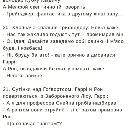
володар Кубку Квідичу"
А Мелфой скептично їй говорить:
- Грейнджер, фантастика в другому кінці залу...
20. Хлопчача спальня Грифіндору. Невіл каже:
- Нас так жахливо годують тут, - промимрив він.
- О, ідея! Давайте заведемо собі свиню. І м'ясо
буде, і ковбаса!
- Ні, бруду багато! - категорично відмовився
Гаррі.
А Рон, оглядаючи безлат у кімнаті, каже:
- Нічого, звикне.
21. Сутінки над Гоґвортсом. Гаррі й Рон
повертаються із Забороненого Лісу. Гаррі:
- А я для професора Снейпа грибів назбирав.
- А раптом вони отруйні! - зі страхом промовив
Рон.
- Що означає "раптом"?