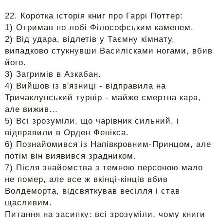
22. Коротка історія книг про Гаррі Поттер:
1) Отримав по лобі Філософським каменем.
2) Від удара, відлетів у Таємну кімнату,
випадково стукнувши Василісками ногами, вбив
його.
3) Загримів в Азкабан.
4) Вийшов із в'язниці - відправила на
Тричаклунський турнір - майже смертна кара,
але вижив...
5) Всі зрозуміли, що чарівник сильний, і
відправили в Орден Фенікса.
6) Познайомився із Напівкровним-Принцом, але
потім він виявився зрадником.
7) Після знайомства з темною персоною мало
не помер, але все ж вкінці-кінців вбив
Волдеморта, відсвяткував весілля і став
щасливим.
Питання на засипку: всі зрозуміли, чому книги