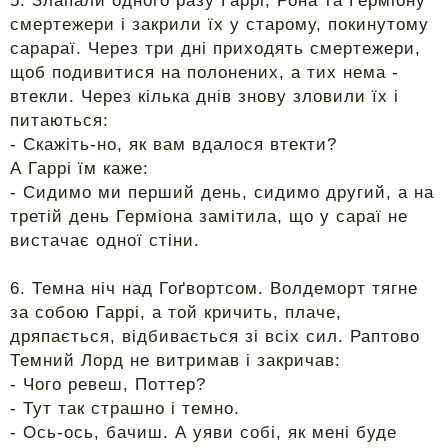
5. Злапали одного разу Гаррі, Рона та Герміону
смертежери і закрили їх у старому, покинутому
сарараї. Через три дні приходять смертежери,
щоб подивитися на полонених, а тих нема -
втекли. Через кілька днів знову зловили їх і
питаються:
- Скажіть-но, як вам вдалося втекти?
А Гаррі їм каже:
- Сидимо ми перший день, сидимо другий, а на
третій день Герміона замітила, що у сараї не
вистачає одної стіни.
6. Темна ніч над Гоґвортсом. Волдеморт тягне
за собою Гаррі, а той кричить, плаче,
дряпається, відбивається зі всіх сил. Раптово
Темний Лорд не витримав і закричав:
- Чого ревеш, Поттер?
- Тут так страшно і темно.
- Ось-ось, бачиш. А уяви собі, як мені буде