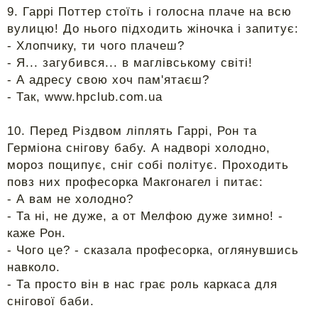
9. Гаррі Поттер стоїть і голосна плаче на всю
вулицю! До нього підходить жіночка і запитує:
- Хлопчику, ти чого плачеш?
- Я... загубився... в маглівському світі!
- А адресу свою хоч пам'ятаєш?
- Так, www.hpclub.com.ua
10. Перед Різдвом ліплять Гаррі, Рон та
Герміона снігову бабу. А надворі холодно,
мороз пощипує, сніг собі політує. Проходить
повз них професорка Макгонагел і питає:
- А вам не холодно?
- Та ні, не дуже, а от Мелфою дуже зимно! -
каже Рон.
- Чого це? - сказала професорка, оглянувшись
навколо.
- Та просто він в нас грає роль каркаса для
снігової баби.