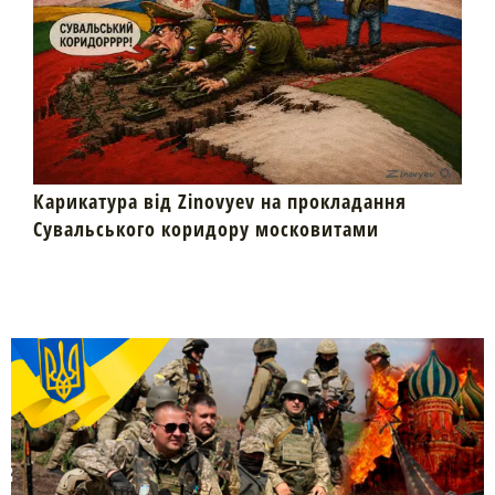
Карикатура від Zinovyev на прокладання
Сувальського коридору московитами