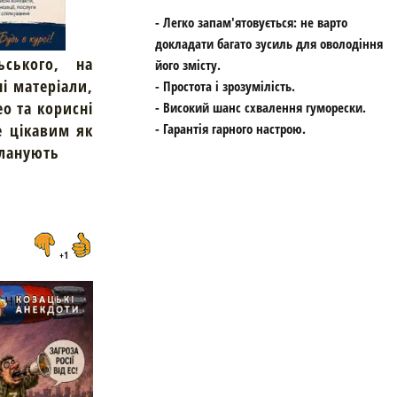
- Легко запам'ятовується: не варто
докладати багато зусиль для оволодіння
ьського, на
його змісту.
ні матеріали,
- Простота і зрозумілість.
ео та корисні
- Високий шанс схвалення гуморески.
е цікавим як
- Гарантія гарного настрою.
планують
+1