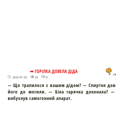
➦ ГОРІЛКА ДОВЕЛА ДІДА
+1
2026-07-28
26
0
— Що трапилося з вашим дідом? — Спиртне дов
його до могили. — Біла гарячка доконала? — 
вибухнув самогонний апарат.