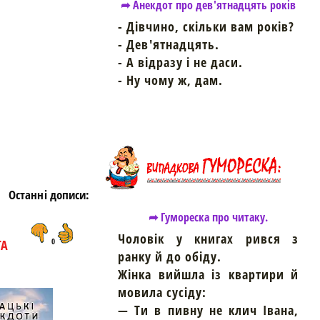
➦ Анекдот про дев'ятнадцять років
- Дівчино, скільки вам років?
- Дев'ятнадцять.
- А відразу і не даси.
https://snu.in.ua/
- Ну чому ж, дам.
Останні дописи:
➦ Гумореска про читаку.
Чоловік у книгах рився з
ТА
0
ранку й до обіду.
Жінка вийшла із квартири й
мовила сусіду:
— Ти в пивну не клич Івана,