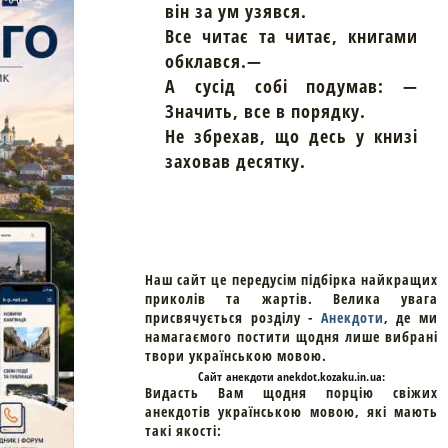
він за ум узявся.
Все читає та читає, книгами
обклався.—
А сусід собі подумав: —
Значить, все в порядку.
Не збрехав, що десь у книзі
заховав десятку.
Наш сайт це передусім підбірка найкращих
приколів та жартів. Велика увага
присвячується розділу -
Анекдоти
, де ми
намагаємого постити щодня лише вибрані
твори українською мовою.
Cайт
анекдоти
anekdot.kozaku.in.ua:
Видасть Вам щодня порцію свіжих
анекдотів українською мовою, які мають
такі якості: