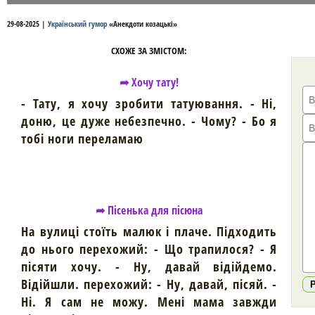
29-08-2025
|
Український гумор
«
Анекдоти козацькі
»
СХОЖЕ ЗА ЗМІСТОМ:
➦ Хочу тату!
- Тату, я хочу зробити татуювання. - Ні,
доню, це дуже небезпечно. - Чому? - Бо я
тобі ноги переламаю
➦ Пісенька для пісюна
На вулиці стоїть малюк і плаче. Підходить
до нього перехожий: - Що трапилося? - Я
пісяти хочу. - Ну, давай відійдемо.
Відійшли. перехожий: - Ну, давай, пісяй. -
Ні. Я сам не можу. Мені мама завжди