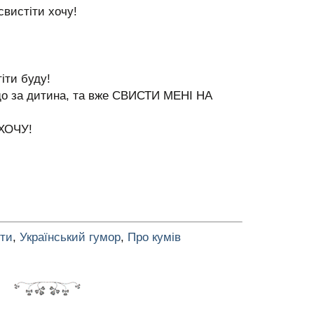
свистіти хочу!
тіти буду!
, що за дитина, та вже СВИСТИ МЕНІ НА
ХОЧУ!
оти
,
Український гумор
,
Про кумів