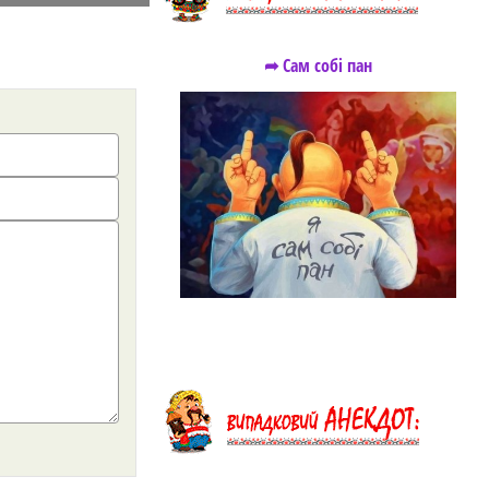
➦ Сам собі пан