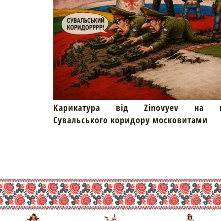
Карикатура від Zinovyev на пр
Сувальського коридору московитами