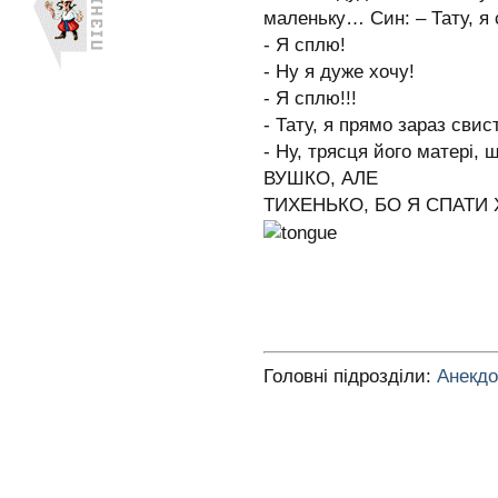
маленьку… Син: – Тату, я 
- Я сплю!
- Ну я дуже хочу!
- Я сплю!!!
- Тату, я прямо зараз свис
- Ну, трясця його матері
ВУШКО, АЛЕ
ТИХЕНЬКО, БО Я СПАТИ 
Головні підрозділи:
Анекд