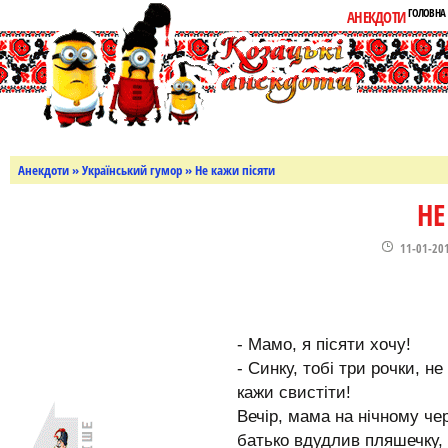
ГОЛОВНА
АНЕКДОТИ
Анекдоти
»
Український гумор
» Не кажи пісяти
НЕ
11-01-20
- Мамо, я пісяти хочу!
- Синку, тобі три рочки, не
кажи свистіти!
Вечір, мама на нічному чер
батько вдудлив пляшечку, 