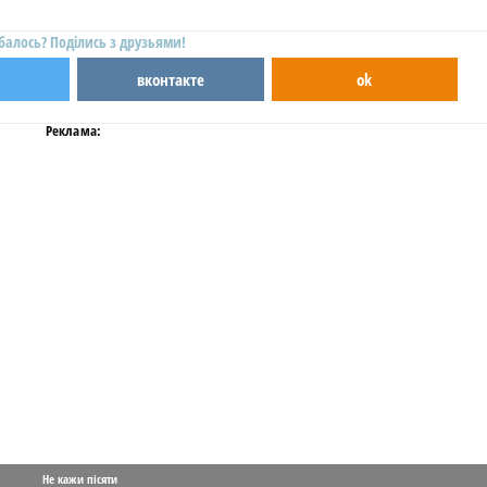
балось? Поділись з друзьями!
вконтакте
ok
Реклама:
Не кажи пісяти