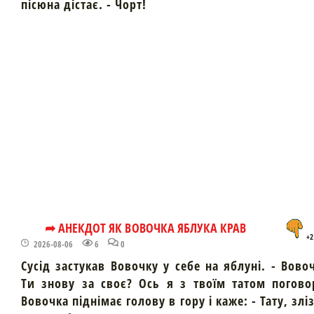
пісюна дістає. - Чорт!
➦ АНЕКДОТ ЯК ВОВОЧКА ЯБЛУКА КРАВ
+2
2026-08-06
6
0
Сусід застукав Вовочку у себе на яблуні. - Вово
Ти знову за своє? Ось я з твоїм татом погово
Вовочка піднімає голову в гору і каже: - Тату, злі