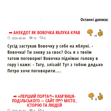
Останні дописи:
➦ АНЕКДОТ ЯК ВОВОЧКА ЯБЛУКА КРАВ
+3
2026-08-06
19
0
Сусід застукав Вовочку у себе на яблуні. -
Вовочка! Ти знову за своє? Ось я з твоїм
татом поговорю! Вовочка піднімає голову в
гору і каже: - Тату, злізай! Тут з тобою дядько
Петро хоче поговорити....
➦ «ПЕРШИЙ ПОРТАЛ» КАМ’ЯНЦЯ-
ПОДІЛЬСЬКОГО — САЙТ ПРО МІСТО,
0
ІСТОРІЮ ТА ЛЮДЕЙ
2026-08-03
7
0