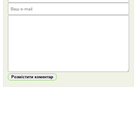
Розмістити коментар
https://snu.in.ua/