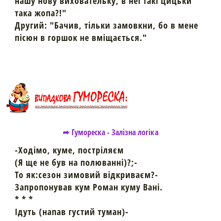
нашу нову виховательку, в неi такi цицьки
така жопа?!"
Другий: "Бачив, тiльки замовкни, бо в мене
пiсюн в горшок не вмiщається."
➦ Гумореска - Залізна логіка
-Ходімо, куме, постріляєм
(Я ще не був на полюванні)?;-
То як:сезон зимовий відкриваєм?-
Запропонував кум Роман куму Вані.
* * *
Ідуть (напав густий туман)-