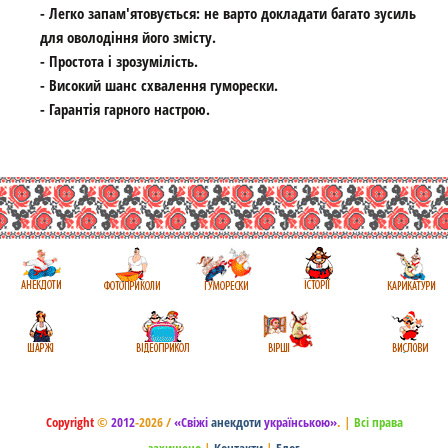
- Легко запам'ятовується: не варто докладати багато зусиль
для оволодіння його змісту.
- Простота і зрозумілість.
- Високий шанс схвалення гуморески.
- Гарантія гарного настрою.
Copyright
©
2012
-2026 /
«Свіжі
анекдоти
українською»
.
|
Всі права
захищено
|
Контакти
|
Блог