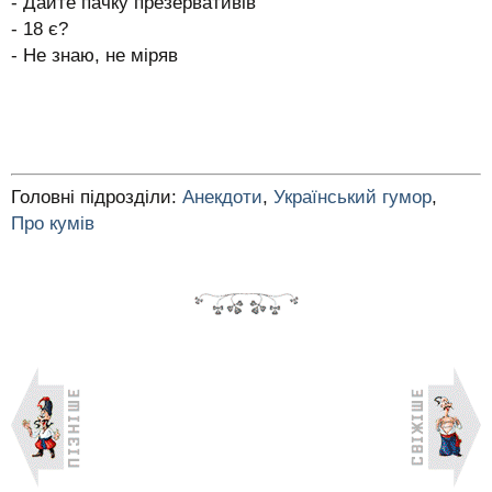
- Дайте пачку презервативів
- 18 є?
- Не знаю, не міряв
Головні підрозділи:
Анекдоти
,
Український гумор
,
Про кумів