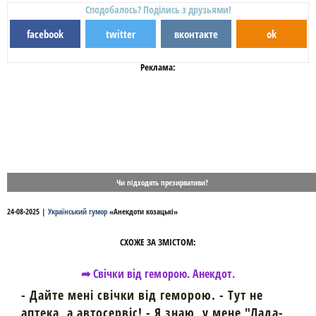
Сподобалось? Поділись з друзьями!
facebook
twitter
вконтакте
ok
Реклама:
Чи підходять презирвативи?
24-08-2025
|
Український гумор
«
Анекдоти козацькі
»
СХОЖЕ ЗА ЗМІСТОМ:
➦ Свічки від геморою. Анекдот.
- Дайте мені свічки від геморою. - Тут не
аптека, а автосервіс! - Я знаю, у мене "Лада-