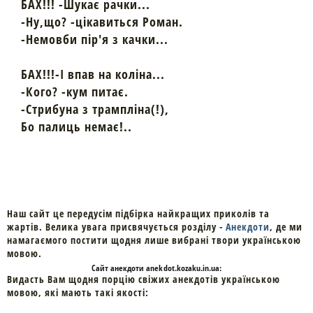
БАХ!!! -Шукає рачки...
-Ну,що? -цікавиться Роман.
-Немовби пір'я з качки...
БАХ!!!-І впав на коліна...
-Кого? -кум питає.
-Стрибуна з трампліна(!),
Бо палиць немає!..
Наш сайт це передусім підбірка найкращих приколів та
жартів. Велика увага присвячується розділу -
Анекдоти
, де ми
намагаємого постити щодня лише вибрані твори українською
мовою.
Cайт
анекдоти
anekdot.kozaku.in.ua:
Видасть Вам щодня порцію свіжих анекдотів українською
мовою, які мають такі якості: