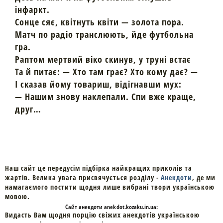
інфаркт.
Сонце сяє, квітнуть квіти — золота пора.
Матч по радіо транслюють, йде футбольна
гра.
Раптом мертвий віко скинув, у труні встає
Та й питає: — Хто там грає? Хто кому дає? —
І сказав йому товариш, відігнавши мух:
— Нашим знову наклепали. Спи вже краще,
друг…
Наш сайт це передусім підбірка найкращих приколів та
жартів. Велика увага присвячується розділу -
Анекдоти
, де ми
намагаємого постити щодня лише вибрані твори українською
мовою.
Cайт
анекдоти
anekdot.kozaku.in.ua:
Видасть Вам щодня порцію свіжих анекдотів українською