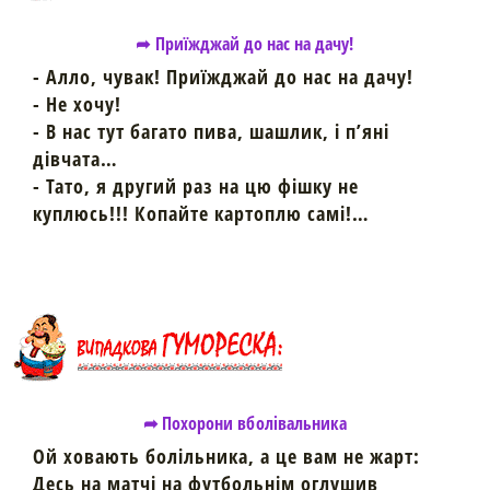
➦ Приїжджай до нас на дачу!
- Алло, чувак! Приїжджай до нас на дачу!
- Не хочу!
- В нас тут багато пива, шашлик, і п’яні
дівчата…
- Тато, я другий раз на цю фішку не
куплюсь!!! Копайте картоплю самі!…
➦ Похорони вболівальника
Ой ховають болільника, а це вам не жарт:
Десь на матчі на футбольнім оглушив