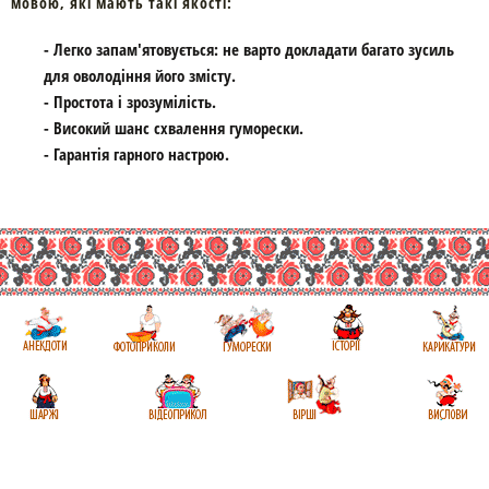
мовою, які мають такі якості:
- Легко запам'ятовується: не варто докладати багато зусиль
для оволодіння його змісту.
- Простота і зрозумілість.
- Високий шанс схвалення гуморески.
- Гарантія гарного настрою.