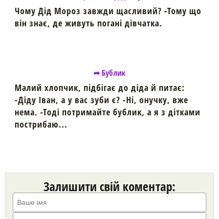
Чому Дід Мороз завжди щасливий? -Тому що
він знає, де живуть погані дівчатка.
➦ Бублик
Малий хлопчик, підбігає до діда й питає:
-Діду Іван, а у вас зуби є? -Ні, онучку, вже
нема. -Тоді потримайте бублик, а я з дітками
пострибаю...
Залишити свій коментар: