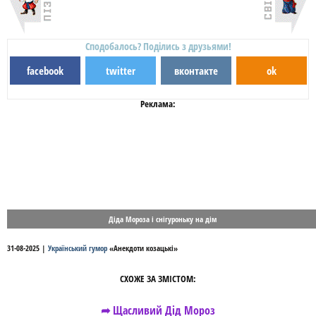
Сподобалось? Поділись з друзьями!
facebook
twitter
вконтакте
ok
Реклама:
Діда Мороза і снігуроньку на дім
31-08-2025
|
Український гумор
«
Анекдоти козацькі
»
СХОЖЕ ЗА ЗМІСТОМ:
➦ Щасливий Дід Мороз