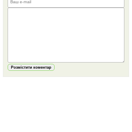
Розмістити коментар
https://snu.in.ua/