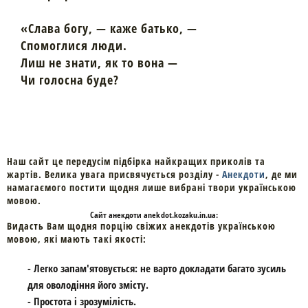
«Слава богу, — каже батько, —
Спомоглися люди.
Лиш не знати, як то вона —
Чи голосна буде?
Наш сайт це передусім підбірка найкращих приколів та
жартів. Велика увага присвячується розділу -
Анекдоти
, де ми
намагаємого постити щодня лише вибрані твори українською
мовою.
Cайт
анекдоти
anekdot.kozaku.in.ua:
Видасть Вам щодня порцію свіжих анекдотів українською
мовою, які мають такі якості:
- Легко запам'ятовується: не варто докладати багато зусиль
для оволодіння його змісту.
- Простота і зрозумілість.