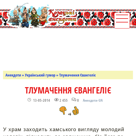
Анекдоти
»
Український гумор
» Тлумачення Євангеліє
ТЛУМАЧЕННЯ ЄВАНГЕЛІЄ
13-05-2014
2 455
0
Анекдоти-UA
+6
У храм заходить хамського вигляду молодий