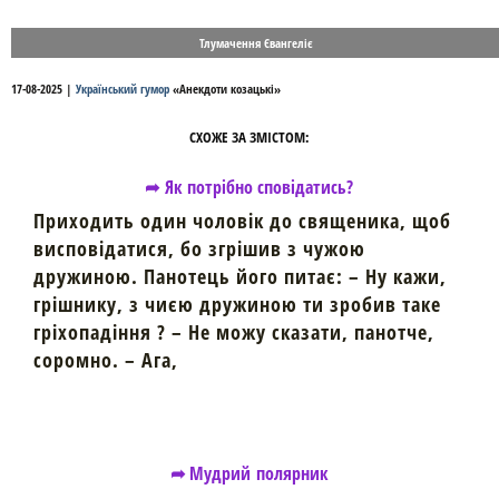
Тлумачення Євангеліє
17-08-2025
|
Український гумор
«
Анекдоти козацькі
»
СХОЖЕ ЗА ЗМІСТОМ:
➦ Як потрібно сповідатись?
Приходить один чоловік до священика, щоб
висповідатися, бо згрішив з чужою
дружиною. Панотець його питає: – Ну кажи,
грішнику, з чиєю дружиною ти зробив таке
гріхопадіння ? – Не можу сказати, панотче,
соромно. – Ага,
➦ Мудрий полярник