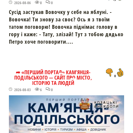
2026-08-06
8
0
Сусід застукав Вовочку у себе на яблуні. -
Вовочка! Ти знову за своє? Ось я з твоїм
татом поговорю! Вовочка піднімає голову в
гору і каже: - Тату, злізай! Тут з тобою дядько
Петро хоче поговорити....
➦ «ПЕРШИЙ ПОРТАЛ» КАМ’ЯНЦЯ-
ПОДІЛЬСЬКОГО — САЙТ ПРО МІСТО,
0
ІСТОРІЮ ТА ЛЮДЕЙ
2026-08-03
6
0