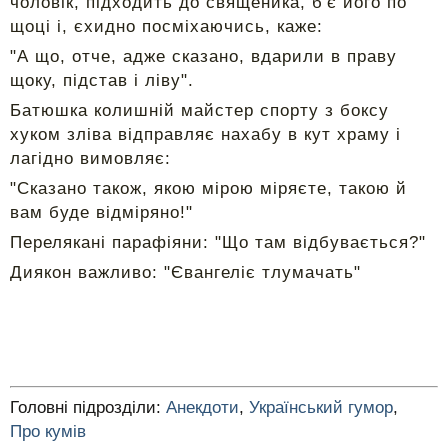
чоловік, підходить до священика, б'є його по
щоці і, єхидно посміхаючись, каже:
"А що, отче, адже сказано, вдарили в праву
щоку, підстав і ліву".
Батюшка колишній майстер спорту з боксу
хуком зліва відправляє нахабу в кут храму і
лагідно вимовляє:
"Сказано також, якою мірою міряєте, такою й
вам буде відміряно!"
Перелякані парафіяни: "Що там відбувається?"
Диякон важливо: "Євангеліє тлумачать"
Головні підрозділи:
Анекдоти
,
Український гумор
,
Про кумів