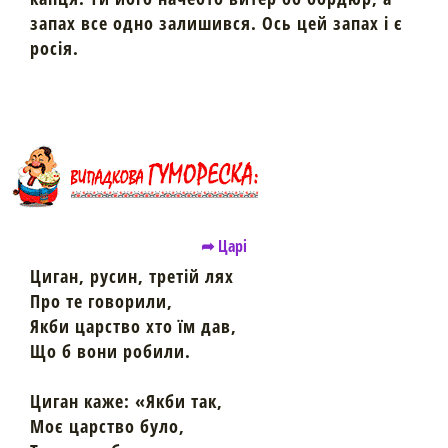
запах все одно залишився. Ось цей запах і є
росія.
➦ Царі
Циган, русин, третій лях
Про те говорили,
Якби царство хто їм дав,
Що б вони робили.
Циган каже: «Якби так,
Моє царство було,