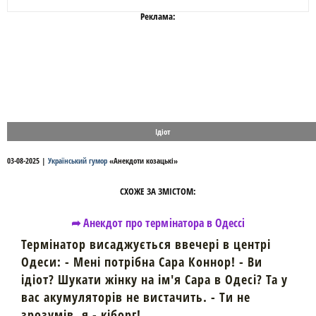
Реклама:
Ідіот
03-08-2025
|
Український гумор
«
Анекдоти козацькі
»
СХОЖЕ ЗА ЗМІСТОМ:
➦ Анекдот про термінатора в Одессі
Термінатор висаджується ввечері в центрі
Одеси: - Мені потрібна Сара Коннор! - Ви
ідіот? Шукати жінку на ім'я Сара в Одесі? Та у
вас акумуляторів не вистачить. - Ти не
зрозумів, я - кіборг! ....