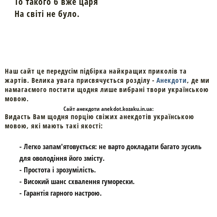
То такого б вже царя
На світі не було.
Наш сайт це передусім підбірка найкращих приколів та
жартів. Велика увага присвячується розділу -
Анекдоти
, де ми
намагаємого постити щодня лише вибрані твори українською
мовою.
Cайт
анекдоти
anekdot.kozaku.in.ua:
Видасть Вам щодня порцію свіжих анекдотів українською
мовою, які мають такі якості:
- Легко запам'ятовується: не варто докладати багато зусиль
для оволодіння його змісту.
- Простота і зрозумілість.
- Високий шанс схвалення гуморески.
- Гарантія гарного настрою.