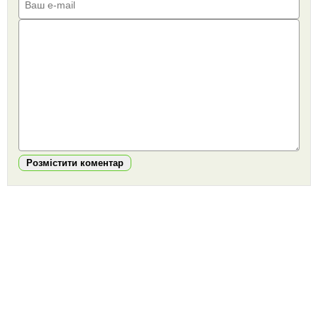
Розмістити коментар
https://snu.in.ua/