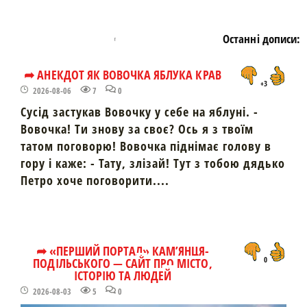
Останні дописи:
➦ АНЕКДОТ ЯК ВОВОЧКА ЯБЛУКА КРАВ
+3
2026-08-06
7
0
Сусід застукав Вовочку у себе на яблуні. -
Вовочка! Ти знову за своє? Ось я з твоїм
татом поговорю! Вовочка піднімає голову в
гору і каже: - Тату, злізай! Тут з тобою дядько
Петро хоче поговорити....
➦ «ПЕРШИЙ ПОРТАЛ» КАМ’ЯНЦЯ-
ПОДІЛЬСЬКОГО — САЙТ ПРО МІСТО,
0
ІСТОРІЮ ТА ЛЮДЕЙ
2026-08-03
5
0