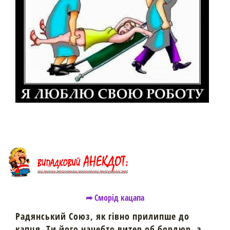
➦ Сморід кацапа
Радянський Союз, як гівно прилипше до
капця. Ти його начебто витер об бордюр, а