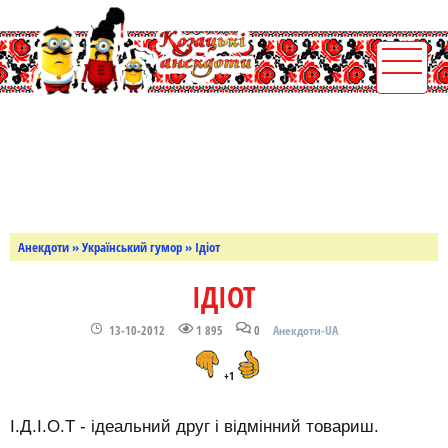
Анекдоти
»
Український гумор
» Ідіот
ІДІОТ
13-10-2012
1 895
0
Анекдоти-UA
+1
І.Д.І.О.Т - ідеальний друг і відмінний товариш.