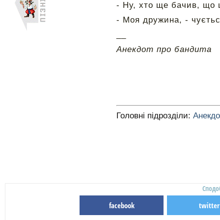
- Ну, хто ще бачив, що 
- Моя дружина, - чуєтьс
__
Анекдот про бандита
Головні підрозділи:
Анекд
Сподо
facebook
twitter