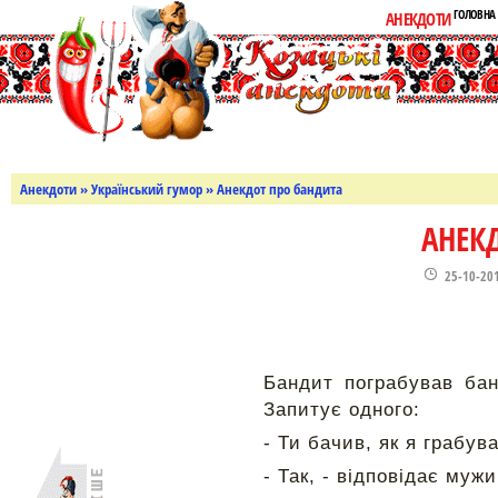
ГОЛОВНА
АНЕКДОТИ
Анекдоти
»
Український гумор
» Анекдот про бандита
АНЕК
25-10-20
Бандит пограбував бан
Запитує одного:
- Ти бачив, як я грабув
- Так, - відповідає муж