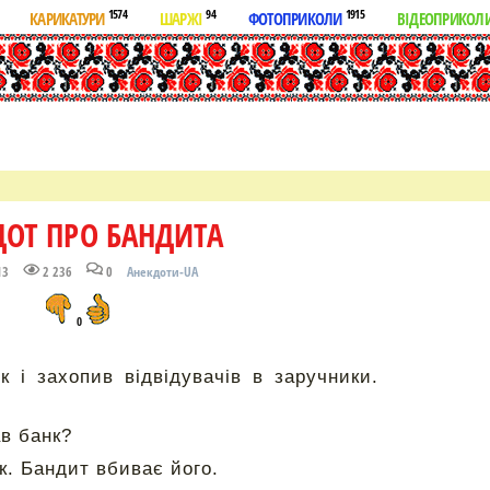
1574
94
1915
КАРИКАТУРИ
ШАРЖІ
ФОТОПРИКОЛИ
ВІДЕОПРИКОЛ
ДОТ ПРО БАНДИТА
13
2 236
0
Анекдоти-UA
0
к і захопив відвідувачів в заручники.
ав банк?
ик. Бандит вбиває його.