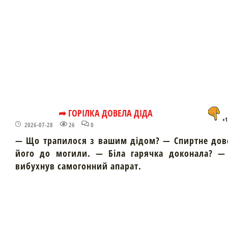
➦ ГОРІЛКА ДОВЕЛА ДІДА
+1
2026-07-28
26
0
— Що трапилося з вашим дідом? — Спиртне дов
його до могили. — Біла гарячка доконала? — 
вибухнув самогонний апарат.