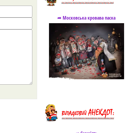
➦ Московська кровава паска