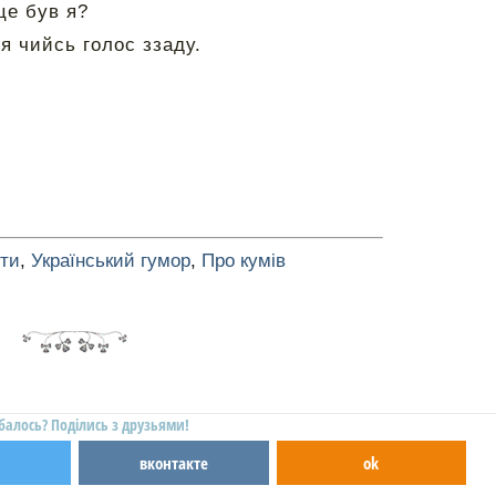
це був я?
я чийсь голос ззаду.
оти
,
Український гумор
,
Про кумів
балось? Поділись з друзьями!
вконтакте
ok