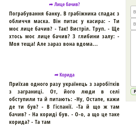
➦ Лице бачив?
Пограбування банку. В грабіжника спадає з
обличчя маска. Він питає у касира: - Ти
моє лице бачив? - Так! Вистріл. Труп. - Ще
хтось моє лице бачив? З глибини залу: -
Моя теща! Але зараз вона вдома...
➦ Корида
Приїхав одного разу українець з заробітків
з заграниці. От, його люди в селі
обступили та й питають: -Ну, Остапе, кажи
де ти був? - В Гіспанії. -Та й що ж там
бачив? - На кориді був. - О-о, а що це таке
корида? - Та там