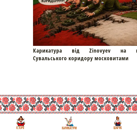
Карикатура від Zinovyev на пр
Сувальського коридору московитами