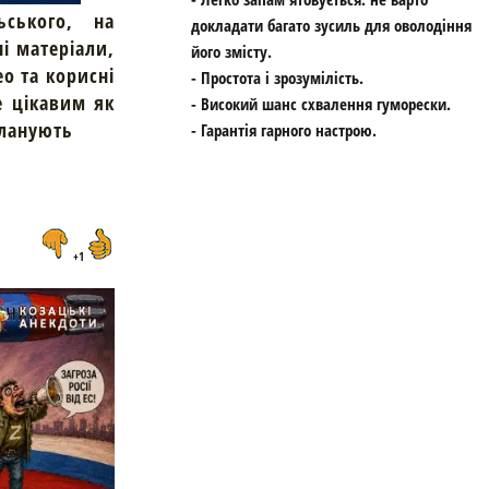
ьського, на
докладати багато зусиль для оволодіння
ні матеріали,
його змісту.
ео та корисні
- Простота і зрозумілість.
е цікавим як
- Високий шанс схвалення гуморески.
планують
- Гарантія гарного настрою.
+1