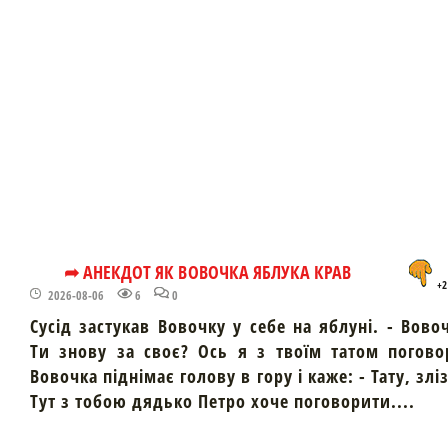
➦ АНЕКДОТ ЯК ВОВОЧКА ЯБЛУКА КРАВ
+2
2026-08-06
6
0
Сусід застукав Вовочку у себе на яблуні. - Вово
Ти знову за своє? Ось я з твоїм татом погово
Вовочка піднімає голову в гору і каже: - Тату, злі
Тут з тобою дядько Петро хоче поговорити....