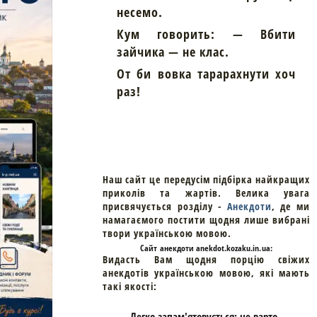
несемо.
Кум говорить: — Вбити
зайчика — не клас.
От би вовка тарарахнути хоч
раз!
Наш сайт це передусім підбірка найкращих
приколів та жартів. Велика увага
присвячується розділу -
Анекдоти
, де ми
намагаємого постити щодня лише вибрані
твори українською мовою.
Cайт
анекдоти
anekdot.kozaku.in.ua:
Видасть Вам щодня порцію свіжих
анекдотів українською мовою, які мають
такі якості:
- Легко запам'ятовується: не варто