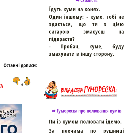
➦ Схожість
Їдуть куми на конях.
https://snu.in.ua/
Один іншому: - куме, тобі не
здається, що ти з цією
сигарою змахуєш на
підераста?
- Пробач, куме, буду
змахувати в іншу сторону.
Останні дописи:
ТА
0
➦ Гумореска про полювання кумів
Пи із кумом полювати ідемо.
За плечима по рушниці